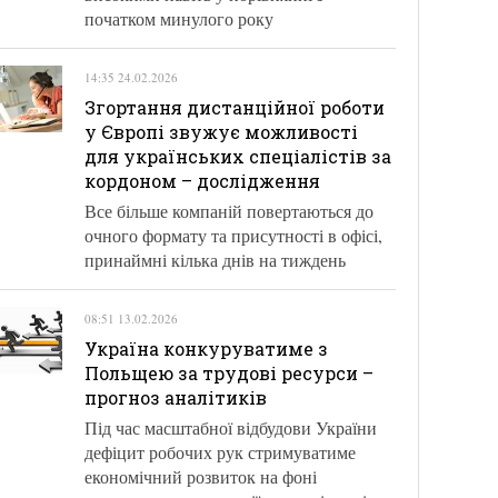
початком минулого року
14:35 24.02.2026
Згортання дистанційної роботи
у Європі звужує можливості
для українських спеціалістів за
кордоном – дослідження
Все більше компаній повертаються до
очного формату та присутності в офісі,
принаймні кілька днів на тиждень
08:51 13.02.2026
Україна конкуруватиме з
Польщею за трудові ресурси –
прогноз аналітиків
Під час масштабної відбудови України
дефіцит робочих рук стримуватиме
економічний розвиток на фоні