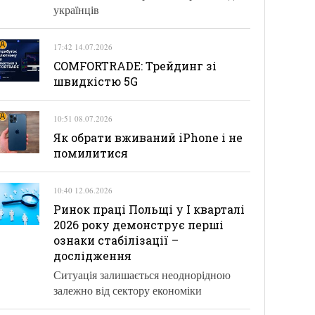
українців
17:42 14.07.2026
COMFORTRADE: Трейдинг зі
швидкістю 5G
10:51 08.07.2026
Як обрати вживаний iPhone і не
помилитися
10:40 12.06.2026
Ринок праці Польщі у І кварталі
2026 року демонструє перші
ознаки стабілізації –
дослідження
Ситуація залишається неоднорідною
залежно від сектору економіки