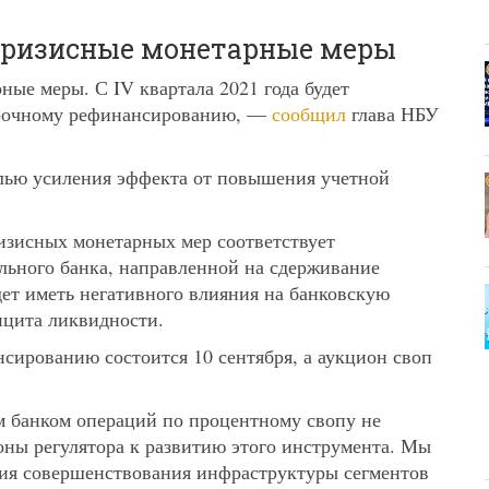
кризисные монетарные меры
ые меры. С IV квартала 2021 года будет
срочному рефинансированию, —
сообщил
глава НБУ
елью усиления эффекта от повышения учетной
изисных монетарных мер соответствует
ьного банка, направленной на сдерживание
дет иметь негативного влияния на банковскую
ицита ликвидности.
сированию состоится 10 сентября, а аукцион своп
 банком операций по процентному свопу не
оны регулятора к развитию этого инструмента. Мы
ния совершенствования инфраструктуры сегментов