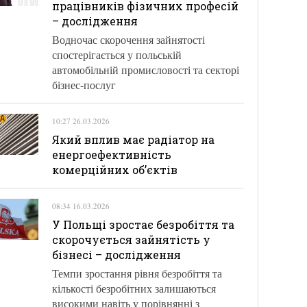
працівників фізичних професій
– дослідження
Водночас скорочення зайнятості
спостерігається у польській
автомобільній промисловості та секторі
бізнес-послуг
10:27 26.03.2026
Який вплив має радіатор на
енергоефективність
комерційних об’єктів
08:34 16.03.2026
У Польщі зростає безробіття та
скорочується зайнятість у
бізнесі – дослідження
Темпи зростання рівня безробіття та
кількості безробітних залишаються
високими навіть у порівнянні з