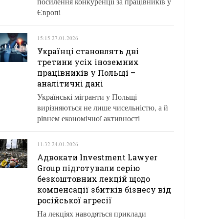
посилення конкуренції за працівників у
Європі
15:15 27.01.2026
Українці становлять дві
третини усіх іноземних
працівників у Польщі –
аналітичні дані
Українські мігранти у Польщі
вирізняються не лише чисельністю, а й
рівнем економічної активності
11:32 24.01.2026
Адвокати Investment Lawyer
Group підготували серію
безкоштовних лекцій щодо
компенсації збитків бізнесу від
російської агресії
На лекціях наводяться приклади