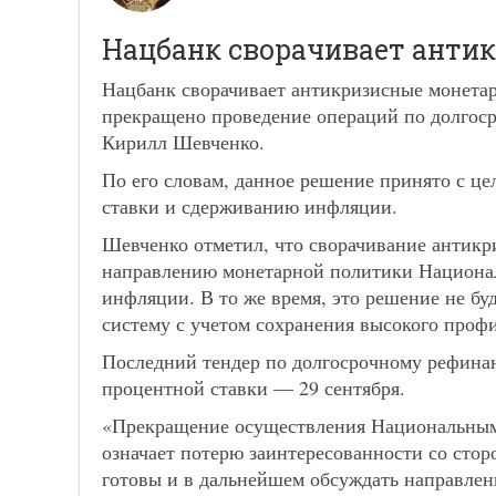
Нацбанк сворачивает анти
Нацбанк сворачивает антикризисные монетарн
прекращено проведение операций по долго
Кирилл Шевченко.
По его словам, данное решение принято с ц
ставки и сдерживанию инфляции.
Шевченко отметил, что сворачивание антикр
направлению монетарной политики Национал
инфляции. В то же время, это решение не бу
систему с учетом сохранения высокого проф
Последний тендер по долгосрочному рефинан
процентной ставки — 29 сентября.
«Прекращение осуществления Национальным
означает потерю заинтересованности со стор
готовы и в дальнейшем обсуждать направле