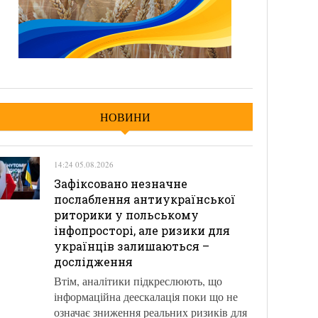
НОВИНИ
14:24 05.08.2026
Зафіксовано незначне
послаблення антиукраїнської
риторики у польському
інфопросторі, але ризики для
українців залишаються –
дослідження
Втім, аналітики підкреслюють, що
інформаційна деескалація поки що не
означає зниження реальних ризиків для