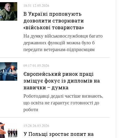
18:51 12.05.2026
В Україні пропонують
дозволити створювати
«військові товариства»
На думку військовослужбовця багато
державних функцій можна було б
передати ветеранам-підприємцям
09:17 01.05.2026
Європейський ринок праці
зміщує фокус із дипломів на
навички – думка
Роботодавці дедалі частіше визнають,
що освіта не гарантує готовності до
роботи
15:28 26.03.2026
У Польщі зростає попит на