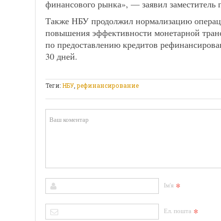
финансового рынка», — заявил заместитель 
Также НБУ продолжил нормализацию операц
повышения эффективности монетарной трансм
по предоставлению кредитов рефинансирован
30 дней.
Теги:
НБУ
,
рефинансирование
*
Ім'я
*
Ел. пошта