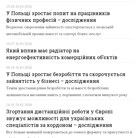
15:28 26.03.2026
У Польщі зростає попит на працівників
фізичних професій – дослідження
Водночас скорочення зайнятості спостерігається у польській
автомобільній промисловості та секторі бізнес-послуг
10:27 26.03.2026
Який вплив має радіатор на
енергоефективність комерційних об’єктів
08:34 16.03.2026
У Польщі зростає безробіття та скорочується
зайнятість у бізнесі – дослідження
Темпи зростання рівня безробіття та кількості безробітних
залишаються високими навіть у порівнянні з початком минулого року
14:35 24.02.2026
Згортання дистанційної роботи у Європі
звужує можливості для українських
спеціалістів за кордоном – дослідження
Все більше компаній повертаються до очного формату та присутності в