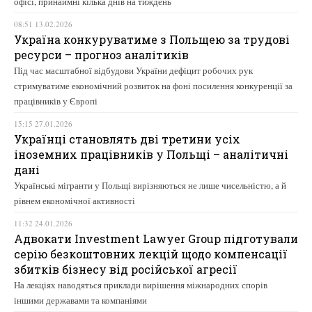
офісі, принаймні кілька днів на тиждень
08:51 13.02.2026
Україна конкуруватиме з Польщею за трудові
ресурси – прогноз аналітиків
Під час масштабної відбудови України дефіцит робочих рук
стримуватиме економічний розвиток на фоні посилення конкуренції за
працівників у Європі
15:15 27.01.2026
Українці становлять дві третини усіх
іноземних працівників у Польщі – аналітичні
дані
Українські мігранти у Польщі вирізняються не лише чисельністю, а й
рівнем економічної активності
11:32 24.01.2026
Адвокати Investment Lawyer Group підготували
серію безкоштовних лекцій щодо компенсації
збитків бізнесу від російської агресії
На лекціях наводяться приклади вирішення міжнародних спорів
іншими державами та компаніями