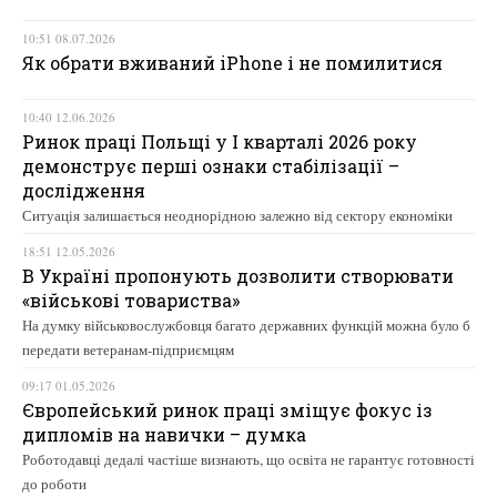
10:51 08.07.2026
Як обрати вживаний iPhone і не помилитися
10:40 12.06.2026
Ринок праці Польщі у І кварталі 2026 року
демонструє перші ознаки стабілізації –
дослідження
Ситуація залишається неоднорідною залежно від сектору економіки
18:51 12.05.2026
В Україні пропонують дозволити створювати
«військові товариства»
На думку військовослужбовця багато державних функцій можна було б
передати ветеранам-підприємцям
09:17 01.05.2026
Європейський ринок праці зміщує фокус із
дипломів на навички – думка
Роботодавці дедалі частіше визнають, що освіта не гарантує готовності
до роботи