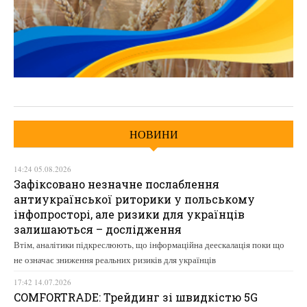
НОВИНИ
14:24 05.08.2026
Зафіксовано незначне послаблення
антиукраїнської риторики у польському
інфопросторі, але ризики для українців
залишаються – дослідження
Втім, аналітики підкреслюють, що інформаційна деескалація поки що
не означає зниження реальних ризиків для українців
17:42 14.07.2026
COMFORTRADE: Трейдинг зі швидкістю 5G