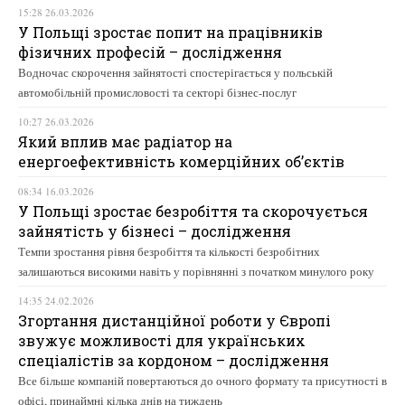
15:28 26.03.2026
У Польщі зростає попит на працівників
фізичних професій – дослідження
Водночас скорочення зайнятості спостерігається у польській
автомобільній промисловості та секторі бізнес-послуг
10:27 26.03.2026
Який вплив має радіатор на
енергоефективність комерційних об’єктів
08:34 16.03.2026
У Польщі зростає безробіття та скорочується
зайнятість у бізнесі – дослідження
Темпи зростання рівня безробіття та кількості безробітних
залишаються високими навіть у порівнянні з початком минулого року
14:35 24.02.2026
Згортання дистанційної роботи у Європі
звужує можливості для українських
спеціалістів за кордоном – дослідження
Все більше компаній повертаються до очного формату та присутності в
офісі, принаймні кілька днів на тиждень