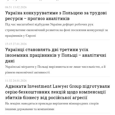
08:51 13.02.2026
Україна конкуруватиме з Польщею за трудові
ресурси – прогноз аналітиків
Під час масштабної відбудови України дефіцит робочих рук
стримуватиме економічний розвиток на фоні посилення конкуренції за
працівників у Європі
15:15 27.01.2026
Українці становлять дві третини усіх
іноземних працівників у Польщі – аналітичні
дані
Українські мігранти у Польщі вирізняються не лише чисельністю, а й
рівнем економічної активності
11:32 24.01.2026
Адвокати Investment Lawyer Group підготували
серію безкоштовних лекцій щодо компенсації
збитків бізнесу від російської агресії
На лекціях наводяться приклади вирішення міжнародних спорів
іншими державами та компаніями