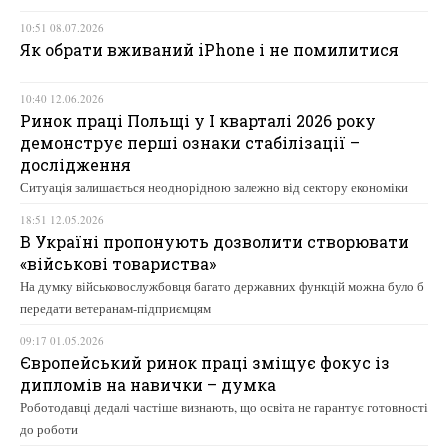
10:51 08.07.2026
Як обрати вживаний iPhone і не помилитися
10:40 12.06.2026
Ринок праці Польщі у І кварталі 2026 року
демонструє перші ознаки стабілізації –
дослідження
Ситуація залишається неоднорідною залежно від сектору економіки
18:51 12.05.2026
В Україні пропонують дозволити створювати
«військові товариства»
На думку військовослужбовця багато державних функцій можна було б
передати ветеранам-підприємцям
09:17 01.05.2026
Європейський ринок праці зміщує фокус із
дипломів на навички – думка
Роботодавці дедалі частіше визнають, що освіта не гарантує готовності
до роботи