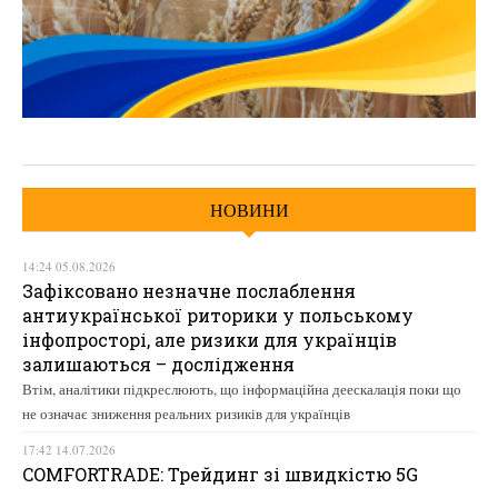
НОВИНИ
14:24 05.08.2026
Зафіксовано незначне послаблення
антиукраїнської риторики у польському
інфопросторі, але ризики для українців
залишаються – дослідження
Втім, аналітики підкреслюють, що інформаційна деескалація поки що
не означає зниження реальних ризиків для українців
17:42 14.07.2026
COMFORTRADE: Трейдинг зі швидкістю 5G