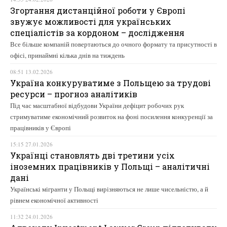
Згортання дистанційної роботи у Європі
звужує можливості для українських
спеціалістів за кордоном – дослідження
Все більше компаній повертаються до очного формату та присутності в
офісі, принаймні кілька днів на тиждень
08:51 13.02.2026
Україна конкуруватиме з Польщею за трудові
ресурси – прогноз аналітиків
Під час масштабної відбудови України дефіцит робочих рук
стримуватиме економічний розвиток на фоні посилення конкуренції за
працівників у Європі
15:15 27.01.2026
Українці становлять дві третини усіх
іноземних працівників у Польщі – аналітичні
дані
Українські мігранти у Польщі вирізняються не лише чисельністю, а й
рівнем економічної активності
11:32 24.01.2026