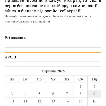
Адвокати Investment Lawyer Group підготували
серію безкоштовних лекцій щодо компенсації
збитків бізнесу від російської агресії
На лекціях наводяться приклади вирішення міжнародних спорів
іншими державами та компаніями
Всі новини »
АРХІВ
Серпень 2026
Пн
Вт
Ср
Чт
Пт
Сб
Нд
1
2
5
3
4
6
7
8
9
10
11
12
13
14
15
16