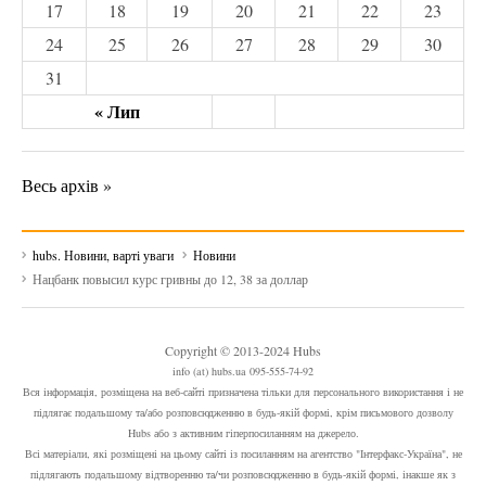
17
18
19
20
21
22
23
24
25
26
27
28
29
30
31
« Лип
Весь архів »
hubs. Новини, варті уваги
Новини
Нацбанк повысил курс гривны до 12, 38 за доллар
Copyright © 2013-2024 Hubs
info (at) hubs.ua 095-555-74-92
Вся інформація, розміщена на веб-сайті призначена тільки для персонального використання і не
підлягає подальшому та/або розповсюдженню в будь-якій формі, крім письмового дозволу
Hubs або з активним гіперпосиланням на джерело.
Всі матеріали, які розміщені на цьому сайті із посиланням на агентство "Інтерфакс-Україна", не
підлягають подальшому відтворенню та/чи розповсюдженню в будь-якій формі, інакше як з