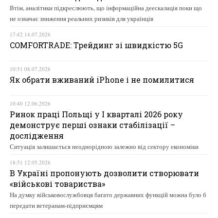
Втім, аналітики підкреслюють, що інформаційна деескалація поки що
не означає зниження реальних ризиків для українців
17:42 14.07.2026
COMFORTRADE: Трейдинг зі швидкістю 5G
10:51 08.07.2026
Як обрати вживаний iPhone і не помилитися
10:40 12.06.2026
Ринок праці Польщі у І кварталі 2026 року
демонструє перші ознаки стабілізації –
дослідження
Ситуація залишається неоднорідною залежно від сектору економіки
18:51 12.05.2026
В Україні пропонують дозволити створювати
«військові товариства»
На думку військовослужбовця багато державних функцій можна було б
передати ветеранам-підприємцям