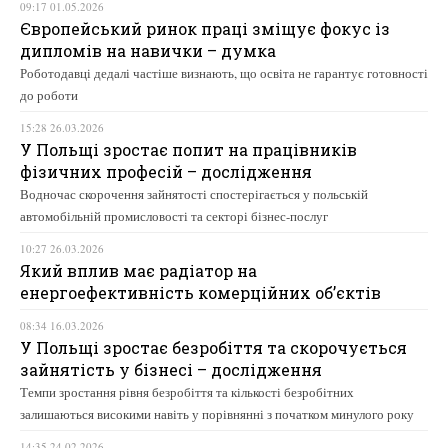
09:17 01.05.2026
Європейський ринок праці зміщує фокус із
дипломів на навички – думка
Роботодавці дедалі частіше визнають, що освіта не гарантує готовності
до роботи
15:28 26.03.2026
У Польщі зростає попит на працівників
фізичних професій – дослідження
Водночас скорочення зайнятості спостерігається у польській
автомобільній промисловості та секторі бізнес-послуг
10:27 26.03.2026
Який вплив має радіатор на
енергоефективність комерційних об’єктів
08:34 16.03.2026
У Польщі зростає безробіття та скорочується
зайнятість у бізнесі – дослідження
Темпи зростання рівня безробіття та кількості безробітних
залишаються високими навіть у порівнянні з початком минулого року
14:35 24.02.2026