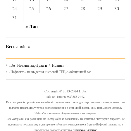
24
25
26
27
28
29
30
31
« Лип
Весь архів »
hubs. Новини, варті уваги
Новини
«Нафтогаз» не выделил киевской ТЕЦ-6 обещанный газ
Copyright © 2013-2024 Hubs
info (at) hubs.ua 095-555-74-92
Вся інформація, розміщена на веб-сайті призначена тільки для персонального використання і не
підлягає подальшому та/або розповсюдженню в будь-якій формі, крім письмового дозволу
Hubs або з активним гіперпосиланням на джерело.
Всі матеріали, які розміщені на цьому сайті із посиланням на агентство "Інтерфакс-Україна", не
підлягають подальшому відтворенню та/чи розповсюдженню в будь-якій формі, інакше як з
письмового дозволу агентства "
Інтерфакс-Україна
"