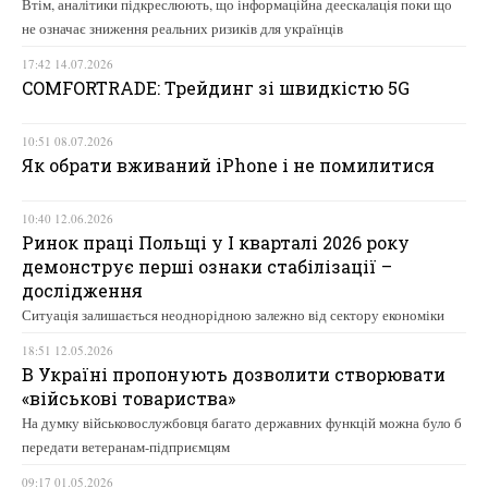
Втім, аналітики підкреслюють, що інформаційна деескалація поки що
не означає зниження реальних ризиків для українців
17:42 14.07.2026
COMFORTRADE: Трейдинг зі швидкістю 5G
10:51 08.07.2026
Як обрати вживаний iPhone і не помилитися
10:40 12.06.2026
Ринок праці Польщі у І кварталі 2026 року
демонструє перші ознаки стабілізації –
дослідження
Ситуація залишається неоднорідною залежно від сектору економіки
18:51 12.05.2026
В Україні пропонують дозволити створювати
«військові товариства»
На думку військовослужбовця багато державних функцій можна було б
передати ветеранам-підприємцям
09:17 01.05.2026