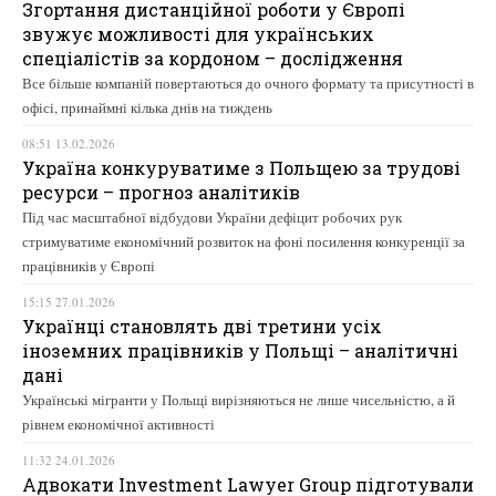
Згортання дистанційної роботи у Європі
звужує можливості для українських
спеціалістів за кордоном – дослідження
Все більше компаній повертаються до очного формату та присутності в
офісі, принаймні кілька днів на тиждень
08:51 13.02.2026
Україна конкуруватиме з Польщею за трудові
ресурси – прогноз аналітиків
Під час масштабної відбудови України дефіцит робочих рук
стримуватиме економічний розвиток на фоні посилення конкуренції за
працівників у Європі
15:15 27.01.2026
Українці становлять дві третини усіх
іноземних працівників у Польщі – аналітичні
дані
Українські мігранти у Польщі вирізняються не лише чисельністю, а й
рівнем економічної активності
11:32 24.01.2026
Адвокати Investment Lawyer Group підготували