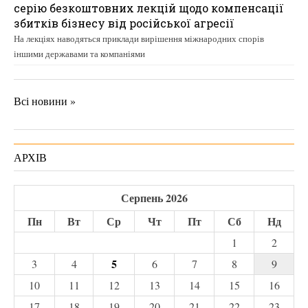
серію безкоштовних лекцій щодо компенсації
збитків бізнесу від російської агресії
На лекціях наводяться приклади вирішення міжнародних спорів
іншими державами та компаніями
Всі новини »
АРХІВ
Серпень 2026
Пн
Вт
Ср
Чт
Пт
Сб
Нд
1
2
5
3
4
6
7
8
9
10
11
12
13
14
15
16
17
18
19
20
21
22
23