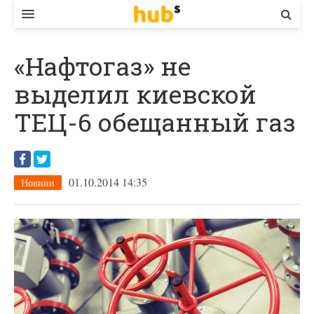
ВЛАДА
«Нафтогаз» не
ЕКОНОМІКА
выделил киевской
БІЗНЕС
ТЕЦ-6 обещанный газ
СТАРТЕР
КОНТАКТИ
01.10.2014 14:35
Новини