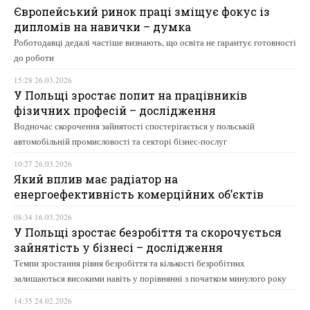
Європейський ринок праці зміщує фокус із
дипломів на навички – думка
Роботодавці дедалі частіше визнають, що освіта не гарантує готовності
до роботи
15:28 26.03.2026
У Польщі зростає попит на працівників
фізичних професій – дослідження
Водночас скорочення зайнятості спостерігається у польській
автомобільній промисловості та секторі бізнес-послуг
10:27 26.03.2026
Який вплив має радіатор на
енергоефективність комерційних об’єктів
08:34 16.03.2026
У Польщі зростає безробіття та скорочується
зайнятість у бізнесі – дослідження
Темпи зростання рівня безробіття та кількості безробітних
залишаються високими навіть у порівнянні з початком минулого року
14:35 24.02.2026