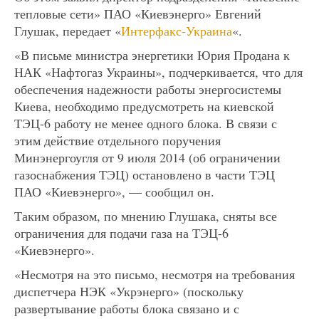
тепловые сети» ПАО «Киевэнерго» Евгений
Глушак, передает «
Интерфакс-Украина
«.
«В письме министра энергетики Юрия Продана к
НАК «Нафтогаз Украины», подчеркивается, что для
обеспечения надежности работы энергосистемы
Киева, необходимо предусмотреть на киевской
ТЭЦ-6 работу не менее одного блока. В связи с
этим действие отдельного поручения
Минэнергоугля от 9 июля 2014 (об ограничении
газоснабжения ТЭЦ) остановлено в части ТЭЦ
ПАО «Киевэнерго», — сообщил он.
Таким образом, по мнению Глушака, сняты все
ограничения для подачи газа на ТЭЦ-6
«Киевэнерго».
«Несмотря на это письмо, несмотря на требования
диспетчера НЭК «Укрэнерго» (поскольку
развертывание работы блока связано и с