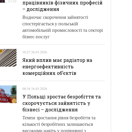
працівників фізичних професій
– дослідження
Водночас скорочення зайнятості
спостерігається у польській
автомобільній промисловості та секторі
бізнес-послуг
10:27 26.03.2026
Який вплив має радіатор на
енергоефективність
комерційних об’єктів
08:34 16.03.2026
У Польщі зростає безробіття та
скорочується зайнятість у
бізнесі – дослідження
Темпи зростання рівня безробіття та
кількості безробітних залишаються
високими навіть у порівнянні з