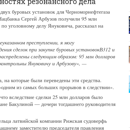
бностях резонансного дела
двух буровых установок для Черноморнефтегаза
 Нацбанка Сергей Арбузов получили 95 млн
 по уголовному делу Януковича, рассказал на
еуказанном преступлении, я могу
ения сделок при закупке буровых установокВ312 и
аспределены следующим образом: 95 млн долларов
дконтрольны Януковичу и Арбузову», —
а, на которые были переведены эти средства.
«одним из самых больших прорывов в следствии».
, что вследствие сделки 25 млн долларов было
ане Бакулиной — дочери тогдашнего руководителя
ельца латвийской компании Рижская судоверфь
дашнему заместителю председателя правления