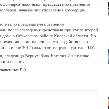
н долларов наличных, председателю правления
олларов, начальнику управления коммерции
естителю председателя правления
ли после завладения средствами при купле второй
я дома в Обуховском районе Киевской области. Но
в предоставлении наличных, что содействовало
чил в июне 2017 года, отметил руководитель ГПУ.
ия, владелица Вернум банк Наталия Игнатченко
тации валюты.
ахваченные РФ.