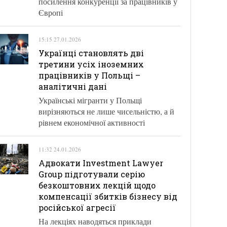
посилення конкуренції за працівників у
Європі
15:15 27.01.2026
Українці становлять дві
третини усіх іноземних
працівників у Польщі –
аналітичні дані
Українські мігранти у Польщі
вирізняються не лише чисельністю, а й
рівнем економічної активності
11:32 24.01.2026
Адвокати Investment Lawyer
Group підготували серію
безкоштовних лекцій щодо
компенсації збитків бізнесу від
російської агресії
На лекціях наводяться приклади