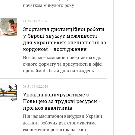
початком минулого року
14:35 24.02.2026
Згортання дистанційної роботи
у Європі звужує можливості
для українських спеціалістів за
кордоном – дослідження
Все більше компаній повертаються до
очного формату та присутності в офісі,
принаймні кілька днів на тиждень
08:51 13.02.2026
Україна конкуруватиме з
Польщею за трудові ресурси –
прогноз аналітиків
Під час масштабної відбудови України
дефіцит робочих рук стримуватиме
економічний розвиток на фоні