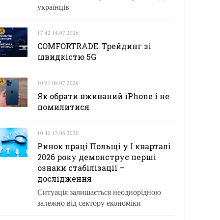
українців
17:42 14.07.2026
COMFORTRADE: Трейдинг зі
швидкістю 5G
10:51 08.07.2026
Як обрати вживаний iPhone і не
помилитися
10:40 12.06.2026
Ринок праці Польщі у І кварталі
2026 року демонструє перші
ознаки стабілізації –
дослідження
Ситуація залишається неоднорідною
залежно від сектору економіки