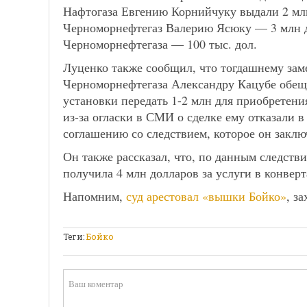
Нафтогаза Евгению Корнийчуку выдали 2 мл
Черноморнефтегаз Валерию Ясюку — 3 млн д
Черноморнефтегаза — 100 тыс. дол.
Луценко также сообщил, что тогдашнему зам
Черноморнефтегаза Александру Кацубе обеща
установки передать 1-2 млн для приобретени
из-за огласки в СМИ о сделке ему отказали 
соглашению со следствием, которое он заклю
Он также рассказал, что, по данным следств
получила 4 млн долларов за услуги в конвер
Напомним,
суд арестовал «вышки Бойко»
, з
Теги:
Бойко