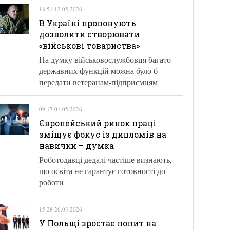
18:51 12.05.2026
В Україні пропонують
дозволити створювати
«військові товариства»
На думку військовослужбовця багато
державних функцій можна було б
передати ветеранам-підприємцям
09:17 01.05.2026
Європейський ринок праці
зміщує фокус із дипломів на
навички – думка
Роботодавці дедалі частіше визнають,
що освіта не гарантує готовності до
роботи
15:28 26.03.2026
У Польщі зростає попит на