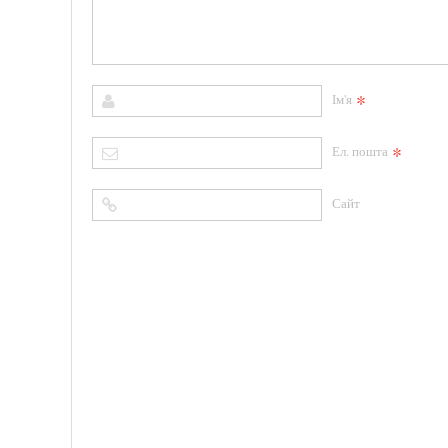
*
Ім'я
*
Ел. пошта
Сайт