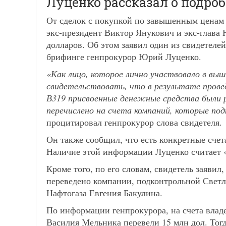
Луценко рассказал о подро
От сделок с покупкой по завышенным ценам 
экс-президент Виктор Янукович и экс-глава
долларов. Об этом заявил один из свидетелей
брифинге генпрокурор Юрий Луценко.
«Как лицо, которое лично участвовало в выш
свидетельствовать, что в результате провед
В319 присвоенные денежные средства были р
перечислено на счета компаний, которые по
процитировал генпрокурор слова свидетеля.
Он также сообщил, что есть конкретные счет
Наличие этой информации Луценко считает 
Кроме того, по его словам, свидетель заявил
переведено компании, подконтрольной Светл
Нафтогаза Евгения Бакулина.
По информации генпрокурора, на счета влад
Василия Мельника перевели 15 млн дол. Тог