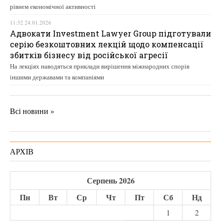
рівнем економічної активності
11:32 24.01.2026
Адвокати Investment Lawyer Group підготували
серію безкоштовних лекцій щодо компенсації
збитків бізнесу від російської агресії
На лекціях наводяться приклади вирішення міжнародних спорів
іншими державами та компаніями
Всі новини »
АРХІВ
Серпень 2026
Пн
Вт
Ср
Чт
Пт
Сб
Нд
1
2