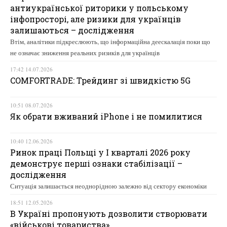
антиукраїнської риторики у польському
інфопросторі, але ризики для українців
залишаються – дослідження
Втім, аналітики підкреслюють, що інформаційна деескалація поки що
не означає зниження реальних ризиків для українців
17:42 14.07.2026
COMFORTRADE: Трейдинг зі швидкістю 5G
10:51 08.07.2026
Як обрати вживаний iPhone і не помилитися
10:40 12.06.2026
Ринок праці Польщі у І кварталі 2026 року
демонструє перші ознаки стабілізації –
дослідження
Ситуація залишається неоднорідною залежно від сектору економіки
18:51 12.05.2026
В Україні пропонують дозволити створювати
«військові товариства»