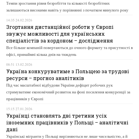
Темпи зростання рівня безробіття та кількості безробітних
залишаються високими навіть у порівнянні з початком минулого року
14:35 24.02.2026
Згортання дистанційної роботи у Європі
звужує можливості для українських
спеціалістів за кордоном – дослідження
Все більше компаній повертаються до очного формату та присутності в
офісі, принаймні кілька днів на тиждень
08:51 13.02.2026
Україна конкуруватиме з Польщею за трудові
ресурси – прогноз аналітиків
Під час масштабної відбудови України дефіцит робочих рук
стримуватиме економічний розвиток на фоні посилення конкуренції за
працівників у Європі
15:15 27.01.2026
Українці становлять дві третини усіх
іноземних працівників у Польщі – аналітичні
дані
Українські мігранти у Польщі вирізняються не лише чисельністю, а й