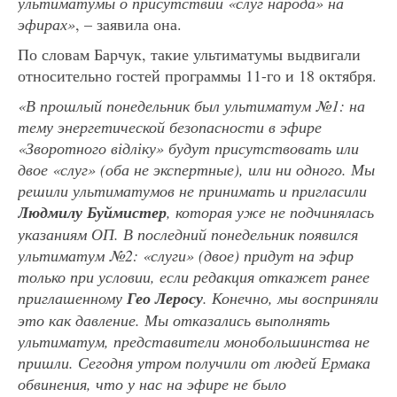
ультиматумы о присутствии «слуг народа» на
эфирах»
, – заявила она.
По словам Барчук, такие ультиматумы выдвигали
относительно гостей программы 11-го и 18 октября.
«В прошлый понедельник был ультиматум №1: на
тему энергетической безопасности в эфире
«Зворотного відліку» будут присутствовать или
двое «слуг» (оба не экспертные), или ни одного. Мы
решили ультиматумов не принимать и пригласили
Людмилу Буймистер
, которая уже не подчинялась
указаниям ОП. В последний понедельник появился
ультиматум №2: «слуги» (двое) придут на эфир
только при условии, если редакция откажет ранее
приглашенному
Гео Леросу
. Конечно, мы восприняли
это как давление. Мы отказались выполнять
ультиматум, представители монобольшинства не
пришли. Сегодня утром получили от людей Ермака
обвинения, что у нас на эфире не было