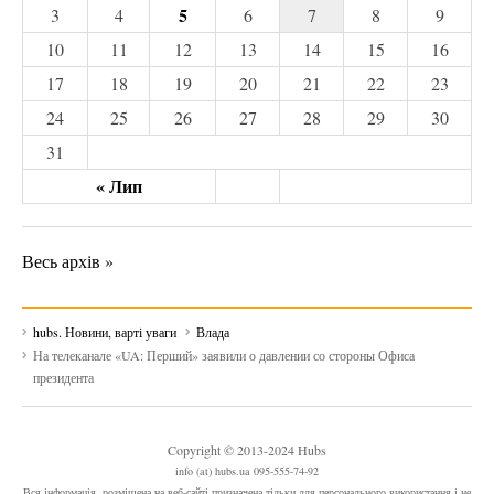
5
3
4
6
7
8
9
10
11
12
13
14
15
16
17
18
19
20
21
22
23
24
25
26
27
28
29
30
31
« Лип
Весь архів »
hubs. Новини, варті уваги
Влада
На телеканале «UA: Перший» заявили о давлении со стороны Офиса
президента
Copyright © 2013-2024 Hubs
info (at) hubs.ua 095-555-74-92
Вся інформація, розміщена на веб-сайті призначена тільки для персонального використання і не