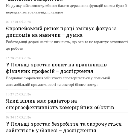
На думку військовослужбовця багато державних функцій можна було б
передати ветеранам-підприємцям
09:17 01.05.2026
Європейський ринок праці зміщує фокус із
дипломів на навички – думка
Роботодавці дедалі частіше визнають, що освіта не гарантує готовності
до роботи
15:28 26.03.2026
У Польщі зростає попит на працівників
фізичних професій – дослідження
Водночас скорочення зайнятості спостерігається у польській
автомобільній промисловості та секторі бізнес-послуг
10:27 26.03.2026
Який вплив має радіатор на
енергоефективність комерційних об’єктів
08:34 16.03.2026
У Польщі зростає безробіття та скорочується
зайнятість у бізнесі – дослідження