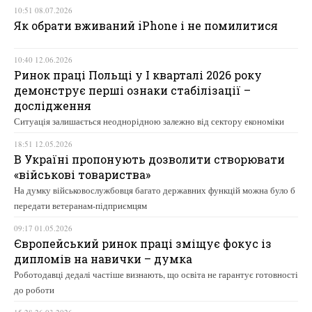
10:51 08.07.2026
Як обрати вживаний iPhone і не помилитися
10:40 12.06.2026
Ринок праці Польщі у І кварталі 2026 року
демонструє перші ознаки стабілізації –
дослідження
Ситуація залишається неоднорідною залежно від сектору економіки
18:51 12.05.2026
В Україні пропонують дозволити створювати
«військові товариства»
На думку військовослужбовця багато державних функцій можна було б
передати ветеранам-підприємцям
09:17 01.05.2026
Європейський ринок праці зміщує фокус із
дипломів на навички – думка
Роботодавці дедалі частіше визнають, що освіта не гарантує готовності
до роботи