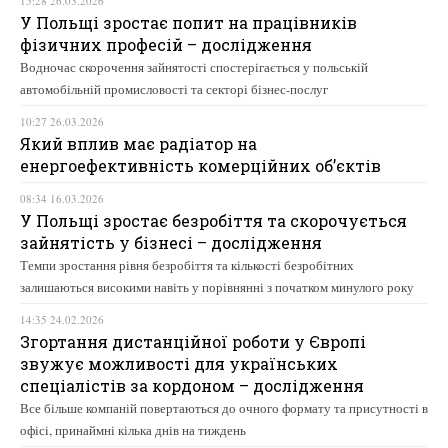
15:28 26.03.2026
У Польщі зростає попит на працівників
фізичних професій – дослідження
Водночас скорочення зайнятості спостерігається у польській
автомобільній промисловості та секторі бізнес-послуг
10:27 26.03.2026
Який вплив має радіатор на
енергоефективність комерційних об’єктів
08:34 16.03.2026
У Польщі зростає безробіття та скорочується
зайнятість у бізнесі – дослідження
Темпи зростання рівня безробіття та кількості безробітних
залишаються високими навіть у порівнянні з початком минулого року
14:35 24.02.2026
Згортання дистанційної роботи у Європі
звужує можливості для українських
спеціалістів за кордоном – дослідження
Все більше компаній повертаються до очного формату та присутності в
офісі, принаймні кілька днів на тиждень