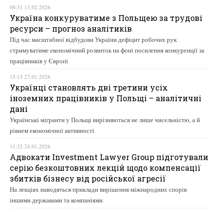
08:51 13.02.2026
Україна конкуруватиме з Польщею за трудові
ресурси – прогноз аналітиків
Під час масштабної відбудови України дефіцит робочих рук
стримуватиме економічний розвиток на фоні посилення конкуренції за
працівників у Європі
15:15 27.01.2026
Українці становлять дві третини усіх
іноземних працівників у Польщі – аналітичні
дані
Українські мігранти у Польщі вирізняються не лише чисельністю, а й
рівнем економічної активності
11:32 24.01.2026
Адвокати Investment Lawyer Group підготували
серію безкоштовних лекцій щодо компенсації
збитків бізнесу від російської агресії
На лекціях наводяться приклади вирішення міжнародних спорів
іншими державами та компаніями