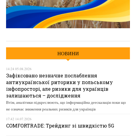
НОВИНИ
14:24 05.08.2026
Зафіксовано незначне послаблення
антиукраїнської риторики у польському
інфопросторі, але ризики для українців
залишаються – дослідження
Втім, аналітики підкреслюють, що інформаційна деескалація поки що
не означає зниження реальних ризиків для українців
17:42 14.07.2026
COMFORTRADE: Трейдинг зі швидкістю 5G