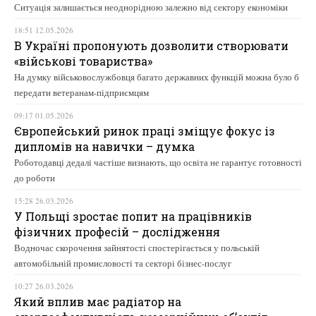
Ситуація залишається неоднорідною залежно від сектору економіки
18:51 12.05.2026
В Україні пропонують дозволити створювати
«військові товариства»
На думку військовослужбовця багато державних функцій можна було б
передати ветеранам-підприємцям
09:17 01.05.2026
Європейський ринок праці зміщує фокус із
дипломів на навички – думка
Роботодавці дедалі частіше визнають, що освіта не гарантує готовності
до роботи
15:28 26.03.2026
У Польщі зростає попит на працівників
фізичних професій – дослідження
Водночас скорочення зайнятості спостерігається у польській
автомобільній промисловості та секторі бізнес-послуг
10:27 26.03.2026
Який вплив має радіатор на