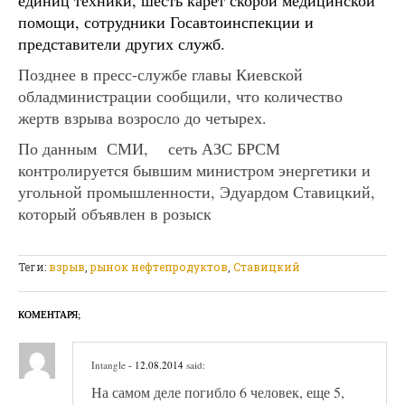
единиц техники, шесть карет скорой медицинской
помощи, сотрудники Госавтоинспекции и
представители других служб.
Позднее в пресс-службе главы Киевской
обладминистрации сообщили, что количество
жертв взрыва возросло до четырех.
По данным СМИ, сеть АЗС БРСМ
контролируется бывшим министром энергетики и
угольной промышленности, Эдуардом Ставицкий,
который объявлен в розыск
Теги:
взрыв
,
рынок нефтепродуктов
,
Ставицкий
КОМЕНТАРЯ;
Intangle
- 12.08.2014
said:
На самом деле погибло 6 человек, еще 5,