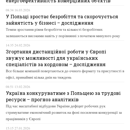
енергоефективність комерційних об’єктів
08:34 16.03.2026
У Польщі зростає безробіття та скорочується
зайнятість у бізнесі – дослідження
Темпи зростання рівня безробіття та кількості безробітних
залишаються високими навіть у порівнянні з початком минулого року
14:35 24.02.2026
Згортання дистанційної роботи у Європі
звужує можливості для українських
спеціалістів за кордоном – дослідження
Все більше компаній повертаються до очного формату та присутності в
офісі, принаймні кілька днів на тиждень
08:51 13.02.2026
Україна конкуруватиме з Польщею за трудові
ресурси – прогноз аналітиків
Під час масштабної відбудови України дефіцит робочих рук
стримуватиме економічний розвиток на фоні посилення конкуренції за
працівників у Європі
15:15 27.01.2026