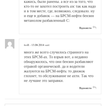
кажись, были ранены. а все из-за того, что
кто-то не захотел построить азс так как надо
и в том месте, где, возможно, следовало. ну
и еще в добавок — на БРСМ-нефти бензин
метанолом разбавленный С:
Відповісти
fiotR
- 13.08.2014
said:
много же всего случилось странного на
этих БРСМ-ах. То взрыв вот, а недавно
обнаружилось, что они бензин разбавляют
отравой органической. да и водители
жалуются на БРСМ-нефть: то движок
глохнет, то обслуживание не ахти. Так что
не лучшие это заправки.
Відповісти