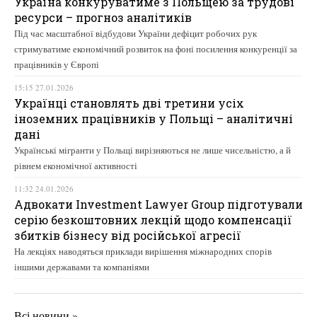
Україна конкуруватиме з Польщею за трудові
ресурси – прогноз аналітиків
Під час масштабної відбудови України дефіцит робочих рук
стримуватиме економічний розвиток на фоні посилення конкуренції за
працівників у Європі
15:15 27.01.2026
Українці становлять дві третини усіх
іноземних працівників у Польщі – аналітичні
дані
Українські мігранти у Польщі вирізняються не лише чисельністю, а й
рівнем економічної активності
11:32 24.01.2026
Адвокати Investment Lawyer Group підготували
серію безкоштовних лекцій щодо компенсації
збитків бізнесу від російської агресії
На лекціях наводяться приклади вирішення міжнародних спорів
іншими державами та компаніями
Всі новини »