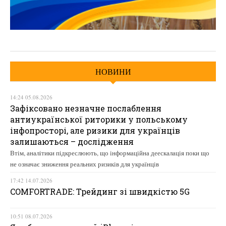
НОВИНИ
14:24 05.08.2026
Зафіксовано незначне послаблення
антиукраїнської риторики у польському
інфопросторі, але ризики для українців
залишаються – дослідження
Втім, аналітики підкреслюють, що інформаційна деескалація поки що
не означає зниження реальних ризиків для українців
17:42 14.07.2026
COMFORTRADE: Трейдинг зі швидкістю 5G
10:51 08.07.2026