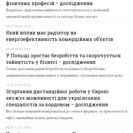
фізичних професій – дослідження
Водночас скорочення зайнятості спостерігається у польській
автомобільній промисловості та секторі бізнес-послуг
10:27 26.03.2026
Який вплив має радіатор на
енергоефективність комерційних об’єктів
08:34 16.03.2026
У Польщі зростає безробіття та скорочується
зайнятість у бізнесі – дослідження
Темпи зростання рівня безробіття та кількості безробітних
залишаються високими навіть у порівнянні з початком минулого року
14:35 24.02.2026
Згортання дистанційної роботи у Європі
звужує можливості для українських
спеціалістів за кордоном – дослідження
Все більше компаній повертаються до очного формату та присутності в
офісі, принаймні кілька днів на тиждень
08:51 13.02.2026