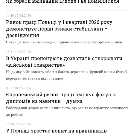
Як обрати вживаний iPhone і не помилитися
10:40 12.06.2026
Ринок праці Польщі у І кварталі 2026 року
демонструє перші ознаки стабілізації –
дослідження
Ситуація залишається неоднорідною залежно від сектору економіки
18:51 12.05.2026
В Україні пропонують дозволити створювати
«військові товариства»
На думку військовослужбовця багато державних функцій можна було б
передати ветеранам-підприємцям
09:17 01.05.2026
Європейський ринок праці зміщує фокус із
дипломів на навички – думка
Роботодавці дедалі частіше визнають, що освіта не гарантує готовності
до роботи
15:28 26.03.2026
У Польщі зростає попит на працівників