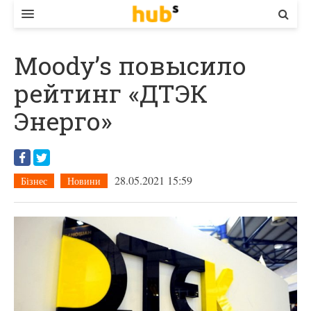
ВЛАДА
Moody’s повысило
ЕКОНОМІКА
рейтинг «ДТЭК
БІЗНЕС
Энерго»
СТАРТЕР
КОНТАКТИ
28.05.2021 15:59
Бізнес
Новини