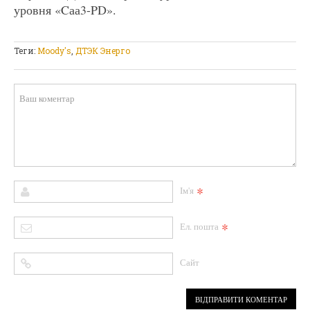
уровня «Cаа3-PD».
Теги:
Moody's
,
ДТЭК Энерго
*
Ім'я
*
Ел. пошта
Сайт