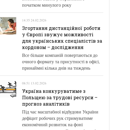
початком минулого року
14:35 24.02.2026
Згортання дистанційної роботи
у Європі звужує можливості
для українських спеціалістів за
кордоном – дослідження
Все більше компаній повертаються до
очного формату та присутності в офісі,
принаймні кілька днів на тиждень
08:51 13.02.2026
Україна конкуруватиме з
Польщею за трудові ресурси –
прогноз аналітиків
Під час масштабної відбудови України
дефіцит робочих рук стримуватиме
економічний розвиток на фоні