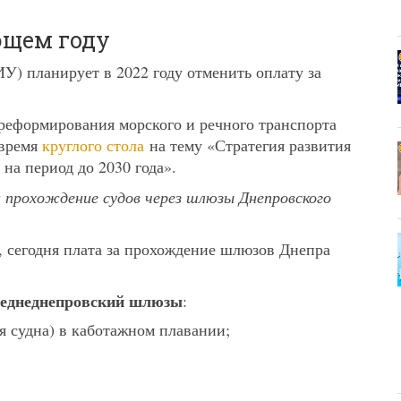
ющем году
) планирует в 2022 году отменить оплату за
реформирования морского и речного транспорта
время
круглого стола
на тему «Стратегия развития
а период до 2030 года».
 прохождение судов через шлюзы Днепровского
сегодня плата за прохождение шлюзов Днепра
реднеднепровский шлюзы
:
ля судна) в каботажном плавании;