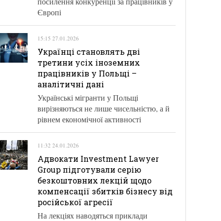
посилення конкуренції за працівників у
Європі
15:15 27.01.2026
Українці становлять дві
третини усіх іноземних
працівників у Польщі –
аналітичні дані
Українські мігранти у Польщі
вирізняються не лише чисельністю, а й
рівнем економічної активності
11:32 24.01.2026
Адвокати Investment Lawyer
Group підготували серію
безкоштовних лекцій щодо
компенсації збитків бізнесу від
російської агресії
На лекціях наводяться приклади