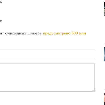
и;
и;
монт судоходных шлюзов
предусмотрено 600 млн