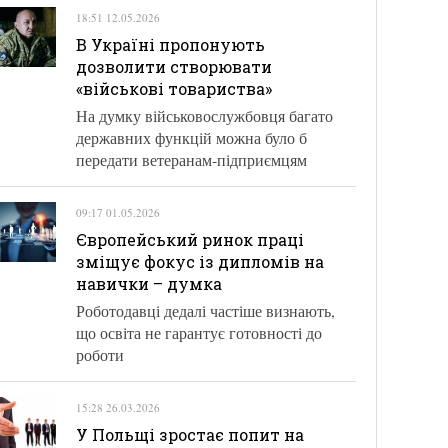
18:51 12.05.2026
В Україні пропонують
дозволити створювати
«військові товариства»
На думку військовослужбовця багато
державних функцій можна було б
передати ветеранам-підприємцям
09:17 01.05.2026
Європейський ринок праці
зміщує фокус із дипломів на
навички – думка
Роботодавці дедалі частіше визнають,
що освіта не гарантує готовності до
роботи
15:28 26.03.2026
У Польщі зростає попит на