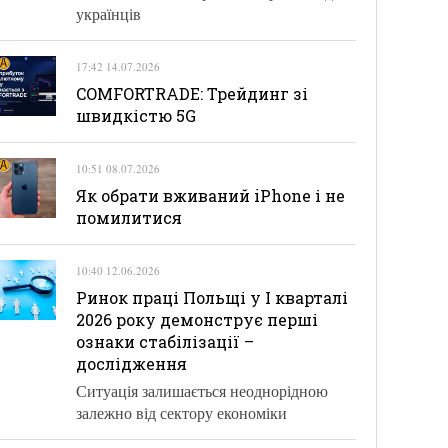
українців
17:42 14.07.2026
COMFORTRADE: Трейдинг зі
швидкістю 5G
10:51 08.07.2026
Як обрати вживаний iPhone і не
помилитися
10:40 12.06.2026
Ринок праці Польщі у І кварталі
2026 року демонструє перші
ознаки стабілізації –
дослідження
Ситуація залишається неоднорідною
залежно від сектору економіки