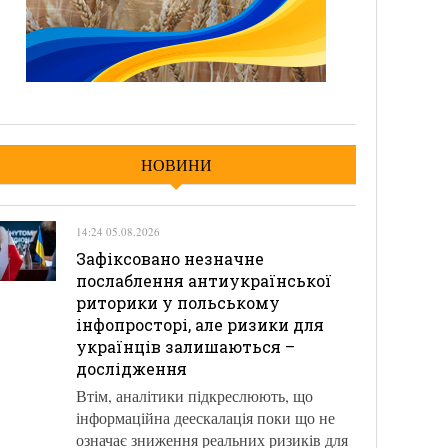
НОВИНИ
14:24 05.08.2026
Зафіксовано незначне
послаблення антиукраїнської
риторики у польському
інфопросторі, але ризики для
українців залишаються –
дослідження
Втім, аналітики підкреслюють, що
інформаційна деескалація поки що не
означає зниження реальних ризиків для