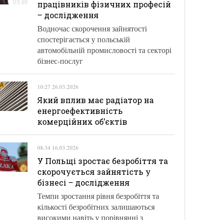
працівників фізичних професій
– дослідження
Водночас скорочення зайнятості
спостерігається у польській
автомобільній промисловості та секторі
бізнес-послуг
10:27 26.03.2026
Який вплив має радіатор на
енергоефективність
комерційних об’єктів
08:34 16.03.2026
У Польщі зростає безробіття та
скорочується зайнятість у
бізнесі – дослідження
Темпи зростання рівня безробіття та
кількості безробітних залишаються
високими навіть у порівнянні з