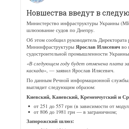
Новшества введут в следу
Министерство инфраструктуры Украины (МИУ
шлюзование судов по Днепру.
Об этом сообщил руководитель Директората 
Ярослав Илясевич
Мининфраструктуры
во 
судостроительной промышленности Украины н
«В следующем году будет отменена плата за
каскада»
, — заявил Ярослав Илясевич.
По данным Речной информационной службы, 
выглядит следующим образом:
Киевский, Каневский, Кременчугский и С
от 251 до 557 грн (в зависимости от моду
от 806 до 1981 грн — в заграничном;
Запорожский шлюз: