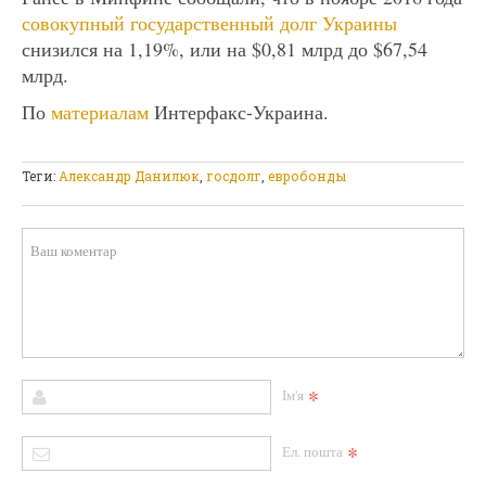
совокупный государственный долг Украины
снизился на 1,19%, или на $0,81 млрд до $67,54
млрд.
По
материалам
Интерфакс-Украина.
Теги:
Александр Данилюк
,
госдолг
,
евробонды
*
Ім'я
*
Ел. пошта