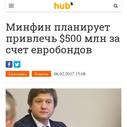
ВЛАДА
Минфин планирует
ЕКОНОМІКА
привлечь $500 млн за
БІЗНЕС
счет евробондов
СТАРТЕР
КОНТАКТИ
06.02.2017 15:08
Економіка
Новини