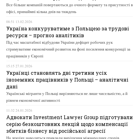
Все більше компаній повертаються до очного формату та присутності в
офісі, принаймні кілька днів на тиждень
08:51 13.02.2026
Україна конкуруватиме з Польщею за трудові
ресурси – прогноз аналітиків
Під час масштабної відбудови України дефіцит робочих рук
стримуватиме економічний розвиток на фоні посилення конкуренції за
працівників у Європі
15:15 27.01.2026
Українці становлять дві третини усіх
іноземних працівників у Польщі – аналітичні
дані
Українські мігранти у Польщі вирізняються не лише чисельністю, а й
рівнем економічної активності
11:32 24.01.2026
Адвокати Investment Lawyer Group підготували
серію безкоштовних лекцій щодо компенсації
збитків бізнесу від російської агресії
На лекціях наводяться приклади вирішення міжнародних спорів