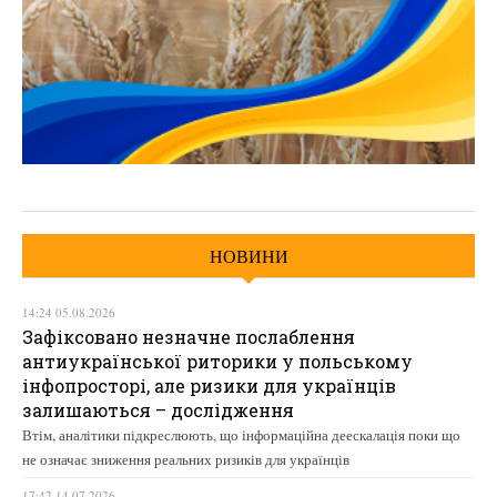
НОВИНИ
14:24 05.08.2026
Зафіксовано незначне послаблення
антиукраїнської риторики у польському
інфопросторі, але ризики для українців
залишаються – дослідження
Втім, аналітики підкреслюють, що інформаційна деескалація поки що
не означає зниження реальних ризиків для українців
17:42 14.07.2026