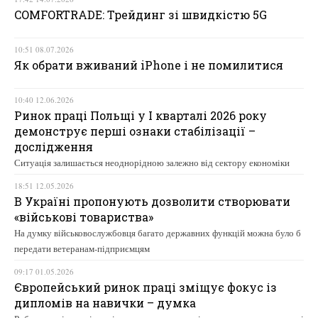
COMFORTRADE: Трейдинг зі швидкістю 5G
10:51 08.07.2026
Як обрати вживаний iPhone і не помилитися
10:40 12.06.2026
Ринок праці Польщі у І кварталі 2026 року
демонструє перші ознаки стабілізації –
дослідження
Ситуація залишається неоднорідною залежно від сектору економіки
18:51 12.05.2026
В Україні пропонують дозволити створювати
«військові товариства»
На думку військовослужбовця багато державних функцій можна було б
передати ветеранам-підприємцям
09:17 01.05.2026
Європейський ринок праці зміщує фокус із
дипломів на навички – думка