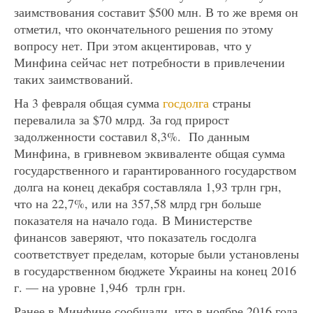
заимствования составит $500 млн. В то же время он
отметил, что окончательного решения по этому
вопросу нет. При этом акцентировав, что у
Минфина сейчас нет потребности в привлечении
таких заимствований.
На 3 февраля общая сумма
госдолга
страны
перевалила за $70 млрд. За год прирост
задолженности составил 8,3%. По данным
Минфина, в гривневом эквиваленте общая сумма
государственного и гарантированного государством
долга на конец декабря составляла 1,93 трлн грн,
что на 22,7%, или на 357,58 млрд грн больше
показателя на начало года. В Министерстве
финансов заверяют, что показатель госдолга
соответствует пределам, которые были установлены
в государственном бюджете Украины на конец 2016
г. — на уровне 1,946 трлн грн.
Ранее в Минфине сообщали, что в ноябре 2016 года