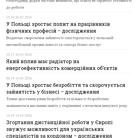
Роботодавці дедалі частіше визнають, що освіта не гарантує готовності
до роботи
15:28 26.03.2026
У Польщі зростає попит на працівників
фізичних професій – дослідження
Водночас скорочення зайнятості спостерігається у польській
автомобільній промисловості та секторі бізнес-послуг
10:27 26.03.2026
Який вплив має радіатор на
енергоефективність комерційних об’єктів
08:34 16.03.2026
У Польщі зростає безробіття та скорочується
зайнятість у бізнесі – дослідження
Темпи зростання рівня безробіття та кількості безробітних
залишаються високими навіть у порівнянні з початком минулого року
14:35 24.02.2026
Згортання дистанційної роботи у Європі
звужує можливості для українських
спеціалістів за кордоном – дослідження