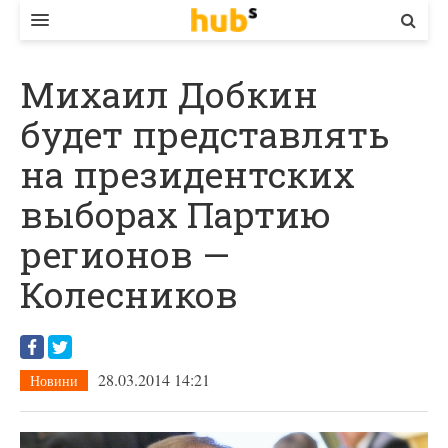
ВЛАДА
Михаил Добкин
ЕКОНОМІКА
будет представлять
БІЗНЕС
на президентских
СТАРТЕР
выборах Партию
КОНТАКТИ
регионов —
Колесников
28.03.2014 14:21
Новини