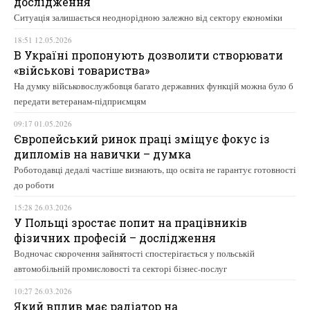
дослідження
Ситуація залишається неоднорідною залежно від сектору економіки
18:51 12.05.2026
В Україні пропонують дозволити створювати
«військові товариства»
На думку військовослужбовця багато державних функцій можна було б
передати ветеранам-підприємцям
09:17 01.05.2026
Європейський ринок праці зміщує фокус із
дипломів на навички – думка
Роботодавці дедалі частіше визнають, що освіта не гарантує готовності
до роботи
15:28 26.03.2026
У Польщі зростає попит на працівників
фізичних професій – дослідження
Водночас скорочення зайнятості спостерігається у польській
автомобільній промисловості та секторі бізнес-послуг
10:27 26.03.2026
Який вплив має радіатор на