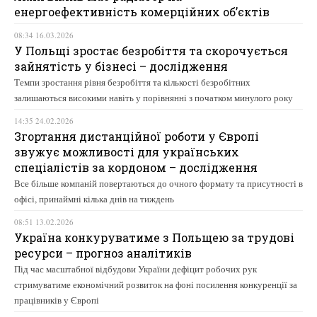
енергоефективність комерційних об’єктів
08:34 16.03.2026
У Польщі зростає безробіття та скорочується
зайнятість у бізнесі – дослідження
Темпи зростання рівня безробіття та кількості безробітних
залишаються високими навіть у порівнянні з початком минулого року
14:35 24.02.2026
Згортання дистанційної роботи у Європі
звужує можливості для українських
спеціалістів за кордоном – дослідження
Все більше компаній повертаються до очного формату та присутності в
офісі, принаймні кілька днів на тиждень
08:51 13.02.2026
Україна конкуруватиме з Польщею за трудові
ресурси – прогноз аналітиків
Під час масштабної відбудови України дефіцит робочих рук
стримуватиме економічний розвиток на фоні посилення конкуренції за
працівників у Європі