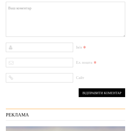
*
Ім'я
*
Ел. пошта
Сайт
РЕКЛАМА