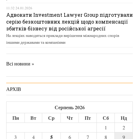
11:32 24.01.2026
Адвокати Investment Lawyer Group підготували
серію безкоштовних лекцій щодо компенсації
збитків бізнесу від російської агресії
На лекціях наводяться приклади вирішення міжнародних спорів
іншими державами та компаніями
Всі новини »
АРХІВ
Серпень 2026
Пн
Вт
Ср
Чт
Пт
Сб
Нд
1
2
5
3
4
6
7
8
9