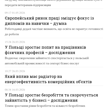
передати ветеранам-підприємцям
09:17 01.05.2026
Європейський ринок праці зміщує фокус із
дипломів на навички – думка
Роботодавці дедалі частіше визнають, що освіта не гарантує готовності
до роботи
15:28 26.03.2026
У Польщі зростає попит на працівників
фізичних професій – дослідження
Водночас скорочення зайнятості спостерігається у польській
автомобільній промисловості та секторі бізнес-послуг
10:27 26.03.2026
Який вплив має радіатор на
енергоефективність комерційних об’єктів
08:34 16.03.2026
У Польщі зростає безробіття та скорочується
зайнятість у бізнесі – дослідження
Темпи зростання рівня безробіття та кількості безробітних