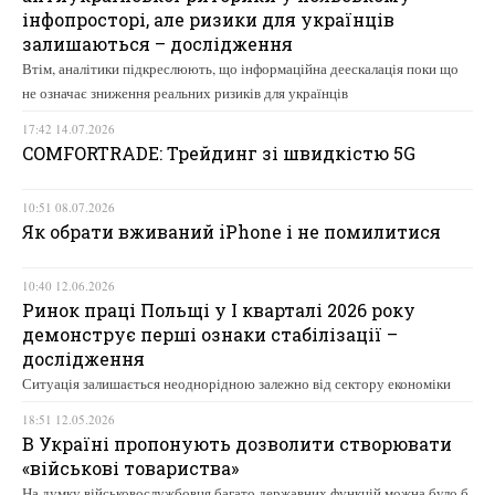
інфопросторі, але ризики для українців
залишаються – дослідження
Втім, аналітики підкреслюють, що інформаційна деескалація поки що
не означає зниження реальних ризиків для українців
17:42 14.07.2026
COMFORTRADE: Трейдинг зі швидкістю 5G
10:51 08.07.2026
Як обрати вживаний iPhone і не помилитися
10:40 12.06.2026
Ринок праці Польщі у І кварталі 2026 року
демонструє перші ознаки стабілізації –
дослідження
Ситуація залишається неоднорідною залежно від сектору економіки
18:51 12.05.2026
В Україні пропонують дозволити створювати
«військові товариства»
На думку військовослужбовця багато державних функцій можна було б