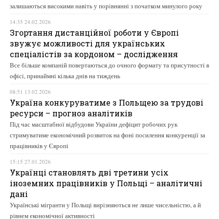
залишаються високими навіть у порівнянні з початком минулого року
14:35 24.02.2026
Згортання дистанційної роботи у Європі
звужує можливості для українських
спеціалістів за кордоном – дослідження
Все більше компаній повертаються до очного формату та присутності в
офісі, принаймні кілька днів на тиждень
08:51 13.02.2026
Україна конкуруватиме з Польщею за трудові
ресурси – прогноз аналітиків
Під час масштабної відбудови України дефіцит робочих рук
стримуватиме економічний розвиток на фоні посилення конкуренції за
працівників у Європі
15:15 27.01.2026
Українці становлять дві третини усіх
іноземних працівників у Польщі – аналітичні
дані
Українські мігранти у Польщі вирізняються не лише чисельністю, а й
рівнем економічної активності