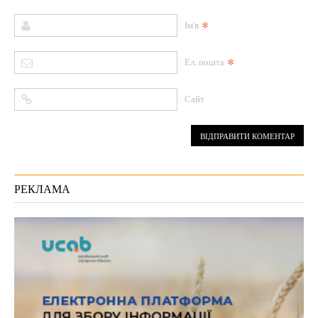
*
Ім'я
*
Ел. пошта
Сайт
РЕКЛАМА