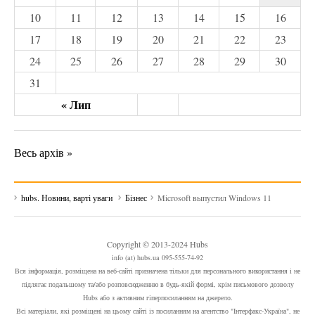
10
11
12
13
14
15
16
17
18
19
20
21
22
23
24
25
26
27
28
29
30
31
« Лип
Весь архів »
hubs. Новини, варті уваги
Бізнес
Microsoft выпустил Windows 11
Copyright © 2013-2024 Hubs
info (at) hubs.ua 095-555-74-92
Вся інформація, розміщена на веб-сайті призначена тільки для персонального використання і не
підлягає подальшому та/або розповсюдженню в будь-якій формі, крім письмового дозволу
Hubs або з активним гіперпосиланням на джерело.
Всі матеріали, які розміщені на цьому сайті із посиланням на агентство "Інтерфакс-Україна", не