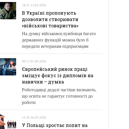
18:51 12.05.2026
В Україні пропонують
дозволити створювати
«військові товариства»
На думку військовослужбовця багато
державних функцій можна було б
передати ветеранам-підприємцям
09:17 01.05.2026
Європейський ринок праці
зміщує фокус із дипломів на
навички – думка
Роботодавці дедалі частіше визнають,
що освіта не гарантує готовності до
роботи
15:28 26.03.2026
У Польщі зростає попит на