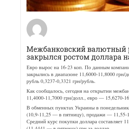
Межбанковский валютный ры
закрылся ростом доллара на
Евро вырос на 16-23 коп. По данным компан
закрылись в диапазоне 11,6000-11,8000 грн/д
рубль 0,3237-0,3321 грн/рубль.
Как сообщалось, сегодня на открытии межбан
11,4000-11,7000 грн/долл., евро — 15,6270-16
В обменных пунктах Украины в понедельник 
(10,9-11,25 — в пятницу), продажи — 11,55-1
Средний курс покупки доллара составляет 11
(11,4441 — в пятницу) грн за доллар.