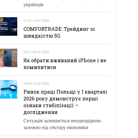
українців
17:42 14.07.2026
COMFORTRADE: Трейдинг зі
швидкістю 5G
10:51 08.07.2026
Як обрати вживаний iPhone і не
помилитися
10:40 12.06.2026
Ринок праці Польщі у І кварталі
2026 року демонструє перші
ознаки стабілізації –
дослідження
Ситуація залишається неоднорідною
залежно від сектору економіки