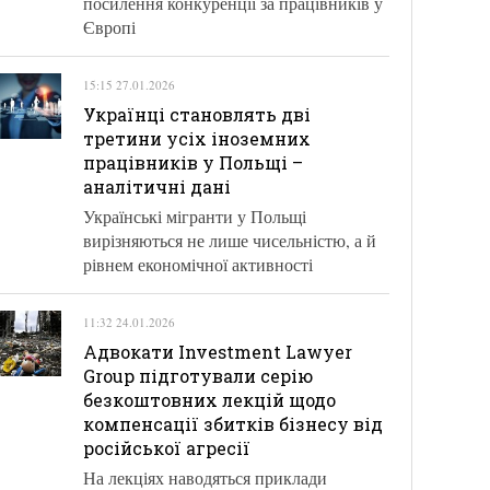
посилення конкуренції за працівників у
Європі
15:15 27.01.2026
Українці становлять дві
третини усіх іноземних
працівників у Польщі –
аналітичні дані
Українські мігранти у Польщі
вирізняються не лише чисельністю, а й
рівнем економічної активності
11:32 24.01.2026
Адвокати Investment Lawyer
Group підготували серію
безкоштовних лекцій щодо
компенсації збитків бізнесу від
російської агресії
На лекціях наводяться приклади