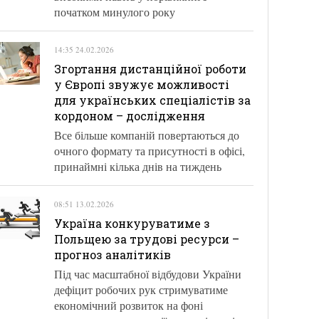
початком минулого року
14:35 24.02.2026
Згортання дистанційної роботи
у Європі звужує можливості
для українських спеціалістів за
кордоном – дослідження
Все більше компаній повертаються до
очного формату та присутності в офісі,
принаймні кілька днів на тиждень
08:51 13.02.2026
Україна конкуруватиме з
Польщею за трудові ресурси –
прогноз аналітиків
Під час масштабної відбудови України
дефіцит робочих рук стримуватиме
економічний розвиток на фоні