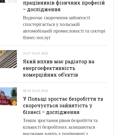
працівників фізичних професій
– дослідження
Водночас скорочення зайнятості
спостерігається у польській
автомобільній промисловості та секторі
бізнес-послуг
10:27 26.03.2026
Який вплив має радіатор на
енергоефективність
комерційних об’єктів
08:34 16.03.2026
У Польщі зростає безробіття та
скорочується зайнятість у
бізнесі – дослідження
Темпи зростання рівня безробіття та
кількості безробітних залишаються
високими навіть у порівнянні з