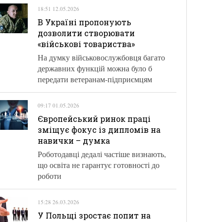
18:51 12.05.2026
В Україні пропонують
дозволити створювати
«військові товариства»
На думку військовослужбовця багато
державних функцій можна було б
передати ветеранам-підприємцям
09:17 01.05.2026
Європейський ринок праці
зміщує фокус із дипломів на
навички – думка
Роботодавці дедалі частіше визнають,
що освіта не гарантує готовності до
роботи
15:28 26.03.2026
У Польщі зростає попит на