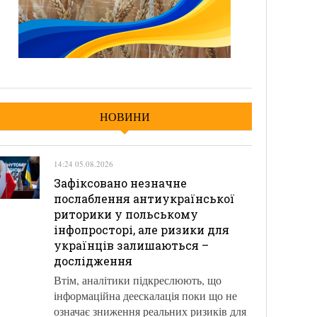
НОВИНИ
14:24 05.08.2026
Зафіксовано незначне
послаблення антиукраїнської
риторики у польському
інфопросторі, але ризики для
українців залишаються –
дослідження
Втім, аналітики підкреслюють, що
інформаційна деескалація поки що не
означає зниження реальних ризиків для