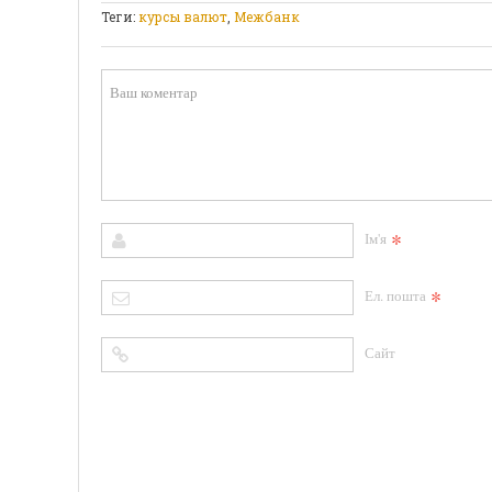
Теги:
курсы валют
,
Межбанк
*
Ім'я
*
Ел. пошта
Сайт