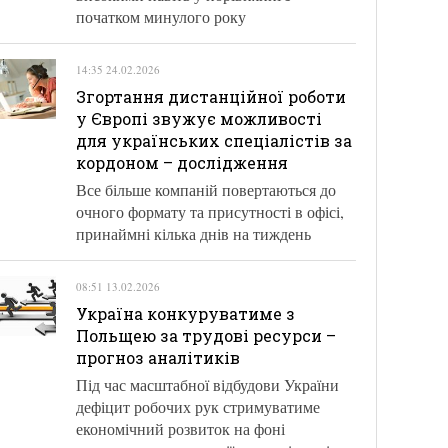
початком минулого року
14:35 24.02.2026
Згортання дистанційної роботи
у Європі звужує можливості
для українських спеціалістів за
кордоном – дослідження
Все більше компаній повертаються до
очного формату та присутності в офісі,
принаймні кілька днів на тиждень
08:51 13.02.2026
Україна конкуруватиме з
Польщею за трудові ресурси –
прогноз аналітиків
Під час масштабної відбудови України
дефіцит робочих рук стримуватиме
економічний розвиток на фоні