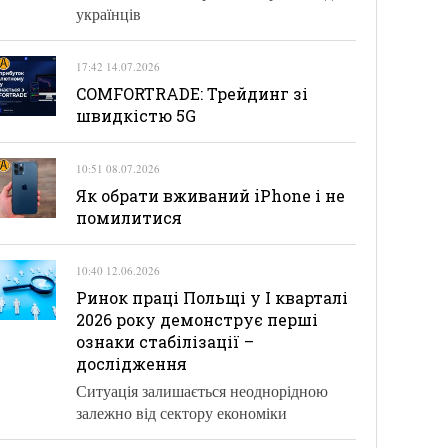
українців
17:42 14.07.2026
COMFORTRADE: Трейдинг зі
швидкістю 5G
10:51 08.07.2026
Як обрати вживаний iPhone і не
помилитися
10:40 12.06.2026
Ринок праці Польщі у І кварталі
2026 року демонструє перші
ознаки стабілізації –
дослідження
Ситуація залишається неоднорідною
залежно від сектору економіки