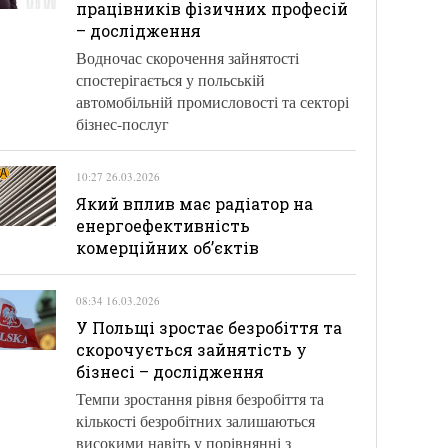
працівників фізичних професій
– дослідження
Водночас скорочення зайнятості
спостерігається у польській
автомобільній промисловості та секторі
бізнес-послуг
10:27 26.03.2026
Який вплив має радіатор на
енергоефективність
комерційних об’єктів
08:34 16.03.2026
У Польщі зростає безробіття та
скорочується зайнятість у
бізнесі – дослідження
Темпи зростання рівня безробіття та
кількості безробітних залишаються
високими навіть у порівнянні з