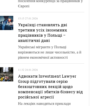
посилення конкуренції за працівників у
Європі
15:15 27.01.2026
Українці становлять дві
третини усіх іноземних
працівників у Польщі –
аналітичні дані
Українські мігранти у Польщі
вирізняються не лише чисельністю, а й
рівнем економічної активності
11:32 24.01.2026
Адвокати Investment Lawyer
Group підготували серію
безкоштовних лекцій щодо
компенсації збитків бізнесу від
російської агресії
На лекціях наводяться приклади