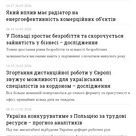
10:27 26.03.2026
Який вплив має радіатор на
енергоефективність комерційних об’єктів
08:34 16.03.2026
У Польщі зростає безробіття та скорочується
зайнятість у бізнесі – дослідження
Темпи зростання рівня безробіття та кількості безробітних
залишаються високими навіть у порівнянні з початком минулого року
14:35 24.02.2026
Згортання дистанційної роботи у Європі
звужує можливості для українських
спеціалістів за кордоном – дослідження
Все більше компаній повертаються до очного формату та присутності в
офісі, принаймні кілька днів на тиждень
08:51 13.02.2026
Україна конкуруватиме з Польщею за трудові
ресурси – прогноз аналітиків
Під час масштабної відбудови України дефіцит робочих рук