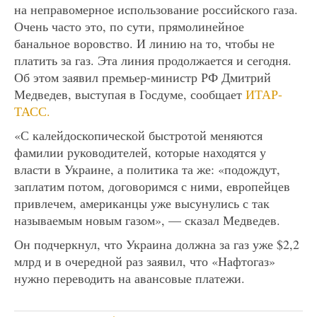
на неправомерное использование российского газа.
Очень часто это, по сути, прямолинейное
банальное воровство. И линию на то, чтобы не
платить за газ. Эта линия продолжается и сегодня.
Об этом заявил премьер-министр РФ Дмитрий
Медведев, выступая в Госдуме, сообщает
ИТАР-
ТАСС.
«С калейдоскопической быстротой меняются
фамилии руководителей, которые находятся у
власти в Украине, а политика та же: «подождут,
заплатим потом, договоримся с ними, европейцев
привлечем, американцы уже высунулись с так
называемым новым газом», — сказал Медведев.
Он подчеркнул, что Украина должна за газ уже $2,2
млрд и в очередной раз заявил, что «Нафтогаз»
нужно переводить на авансовые платежи.