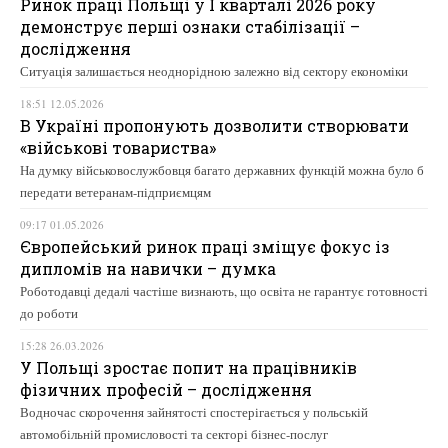
Ринок праці Польщі у І кварталі 2026 року
демонструє перші ознаки стабілізації –
дослідження
Ситуація залишається неоднорідною залежно від сектору економіки
18:51 12.05.2026
В Україні пропонують дозволити створювати
«військові товариства»
На думку військовослужбовця багато державних функцій можна було б
передати ветеранам-підприємцям
09:17 01.05.2026
Європейський ринок праці зміщує фокус із
дипломів на навички – думка
Роботодавці дедалі частіше визнають, що освіта не гарантує готовності
до роботи
15:28 26.03.2026
У Польщі зростає попит на працівників
фізичних професій – дослідження
Водночас скорочення зайнятості спостерігається у польській
автомобільній промисловості та секторі бізнес-послуг