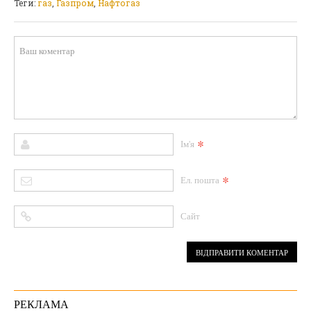
Теги:
газ
,
Газпром
,
Нафтогаз
*
Ім'я
*
Ел. пошта
Сайт
РЕКЛАМА