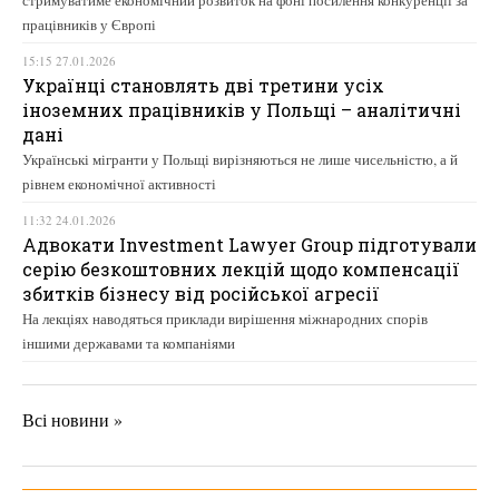
стримуватиме економічний розвиток на фоні посилення конкуренції за
працівників у Європі
15:15 27.01.2026
Українці становлять дві третини усіх
іноземних працівників у Польщі – аналітичні
дані
Українські мігранти у Польщі вирізняються не лише чисельністю, а й
рівнем економічної активності
11:32 24.01.2026
Адвокати Investment Lawyer Group підготували
серію безкоштовних лекцій щодо компенсації
збитків бізнесу від російської агресії
На лекціях наводяться приклади вирішення міжнародних спорів
іншими державами та компаніями
Всі новини »