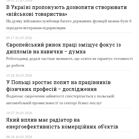
18:51 12.05.2026
В Україні пропонують дозволити створювати
«військові товариства»
На думку військовослужбовця багато державних функцій можна було б
передати ветеранам-підприємцям
09:17 01.05.2026
Європейський ринок праці зміщує фокус із
дипломів на навички – думка
Роботодавці дедалі частіше визнають, що освіта не гарантує готовності
до роботи
15:28 26.03.2026
У Польщі зростає попит на працівників
фізичних професій – дослідження
Водночас скорочення зайнятості спостерігається у польській
автомобільній промисловості та секторі бізнес-послуг
10:27 26.03.2026
Який вплив має радіатор на
енергоефективність комерційних об’єктів
08:34 16.03.2026