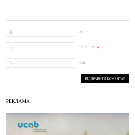
*
Ім'я
*
Ел. пошта
Сайт
РЕКЛАМА