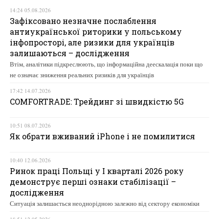
14:24 05.08.2026
Зафіксовано незначне послаблення
антиукраїнської риторики у польському
інфопросторі, але ризики для українців
залишаються – дослідження
Втім, аналітики підкреслюють, що інформаційна деескалація поки що
не означає зниження реальних ризиків для українців
17:42 14.07.2026
COMFORTRADE: Трейдинг зі швидкістю 5G
10:51 08.07.2026
Як обрати вживаний iPhone і не помилитися
10:40 12.06.2026
Ринок праці Польщі у І кварталі 2026 року
демонструє перші ознаки стабілізації –
дослідження
Ситуація залишається неоднорідною залежно від сектору економіки