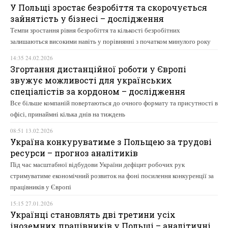
У Польщі зростає безробіття та скорочується
зайнятість у бізнесі – дослідження
Темпи зростання рівня безробіття та кількості безробітних
залишаються високими навіть у порівнянні з початком минулого року
14:35 24.02.2026
Згортання дистанційної роботи у Європі
звужує можливості для українських
спеціалістів за кордоном – дослідження
Все більше компаній повертаються до очного формату та присутності в
офісі, принаймні кілька днів на тиждень
08:51 13.02.2026
Україна конкуруватиме з Польщею за трудові
ресурси – прогноз аналітиків
Під час масштабної відбудови України дефіцит робочих рук
стримуватиме економічний розвиток на фоні посилення конкуренції за
працівників у Європі
15:15 27.01.2026
Українці становлять дві третини усіх
іноземних працівників у Польщі – аналітичні