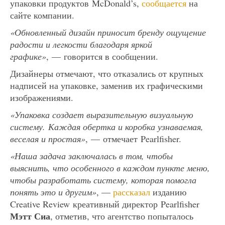
упаковки продуктов McDonald’s,
сообщается
на
сайте компании.
«Обновленный дизайн приносит бренду ощущение
радости и легкости благодаря яркой
графике»
, — говорится в сообщении.
Дизайнеры отмечают, что отказались от крупных
надписей на упаковке, заменив их графическими
изображениями.
«Упаковка создает выразительную визуальную
систему. Каждая обертка и коробка узнаваемая,
веселая и простая»
, — отмечает Pearlfisher.
«Наша задача заключалась в том, чтобы
выяснить, что особенного в каждом пункте меню,
чтобы разработать систему, которая помогла
понять это и другим»
, —
рассказал
изданию
Creative Review креативный директор Pearlfisher
Мэтт Сиа
, отметив, что агентство попыталось