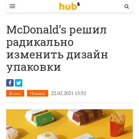
ВЛАДА
McDonald’s решил
ЕКОНОМІКА
радикально
БІЗНЕС
изменить дизайн
СТАРТЕР
упаковки
КОНТАКТИ
22.02.2021 13:52
Бізнес
Новини