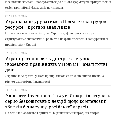
Все більше компаній повертаються до очного формату та присутності в
офісі, принаймні кілька днів на тиждень
08:51 13.02.2026
Україна конкуруватиме з Польщею за трудові
ресурси – прогноз аналітиків
Під час масштабної відбудови України дефіцит робочих рук
стримуватиме економічний розвиток на фоні посилення конкуренції за
працівників у Європі
15:15 27.01.2026
Українці становлять дві третини усіх
іноземних працівників у Польщі – аналітичні
дані
Українські мігранти у Польщі вирізняються не лише чисельністю, а й
рівнем економічної активності
11:32 24.01.2026
Адвокати Investment Lawyer Group підготували
серію безкоштовних лекцій щодо компенсації
збитків бізнесу від російської агресії
На лекціях наводяться приклади вирішення міжнародних спорів