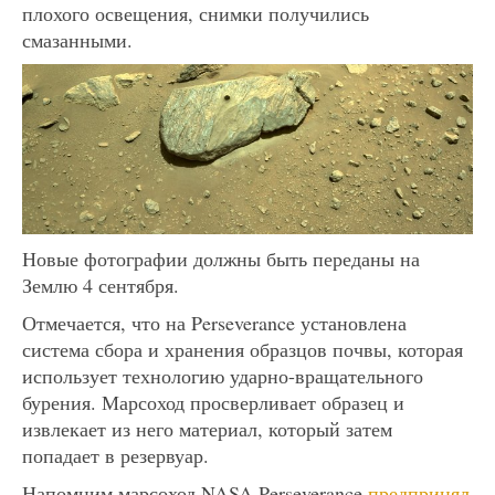
плохого освещения, снимки получились
смазанными.
Новые фотографии должны быть переданы на
Землю 4 сентября.
Отмечается, что на Perseverance установлена
система сбора и хранения образцов почвы, которая
использует технологию ударно-вращательного
бурения. Марсоход просверливает образец и
извлекает из него материал, который затем
попадает в резервуар.
Напомним марсоход NASA Perseverance
предпринял