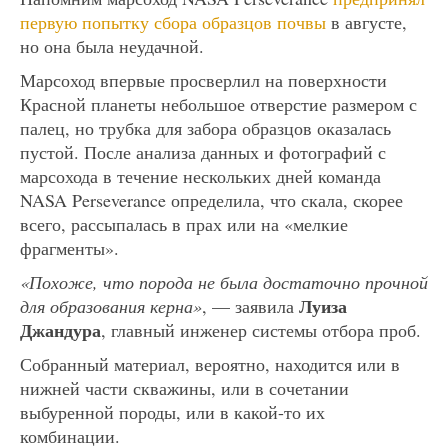
первую попытку сбора образцов почвы
в августе,
но она была неудачной.
Марсоход впервые просверлил на поверхности
Красной планеты небольшое отверстие размером с
палец, но трубка для забора образцов оказалась
пустой. После анализа данных и фотографий с
марсохода в течение нескольких дней команда
NASA Perseverance определила, что скала, скорее
всего, рассыпалась в прах или на «мелкие
фрагменты».
«Похоже, что порода не была достаточно прочной
Луиза
для образования керна»
, — заявила
Джандура
, главный инженер системы отбора проб.
Собранный материал, вероятно, находится или в
нижней части скважины, или в сочетании
выбуренной породы, или в какой-то их
комбинации.