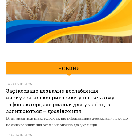
НОВИНИ
14:24 05.08.2026
Зафіксовано незначне послаблення
антиукраїнської риторики у польському
інфопросторі, але ризики для українців
залишаються – дослідження
Втім, аналітики підкреслюють, що інформаційна деескалація поки що
не означає зниження реальних ризиків для українців
17:42 14.07.2026