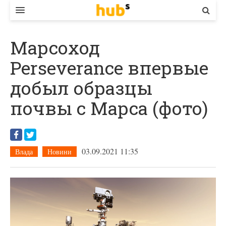
ВЛАДА
Марсоход
ЕКОНОМІКА
Perseverance впервые
БІЗНЕС
добыл образцы
СТАРТЕР
почвы с Марса (фото)
КОНТАКТИ
03.09.2021 11:35
Влада
Новини