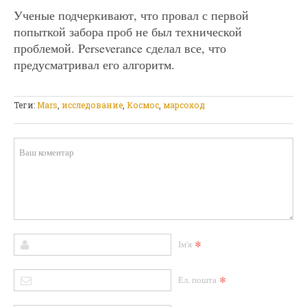
Ученые подчеркивают, что провал с первой
попыткой забора проб не был технической
проблемой. Perseverance сделал все, что
предусматривал его алгоритм.
Теги:
Mars
,
исследование
,
Космос
,
марсоход
*
Ім'я
*
Ел. пошта