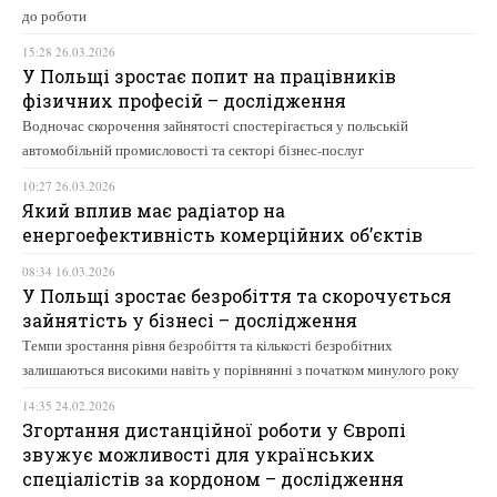
до роботи
15:28 26.03.2026
У Польщі зростає попит на працівників
фізичних професій – дослідження
Водночас скорочення зайнятості спостерігається у польській
автомобільній промисловості та секторі бізнес-послуг
10:27 26.03.2026
Який вплив має радіатор на
енергоефективність комерційних об’єктів
08:34 16.03.2026
У Польщі зростає безробіття та скорочується
зайнятість у бізнесі – дослідження
Темпи зростання рівня безробіття та кількості безробітних
залишаються високими навіть у порівнянні з початком минулого року
14:35 24.02.2026
Згортання дистанційної роботи у Європі
звужує можливості для українських
спеціалістів за кордоном – дослідження