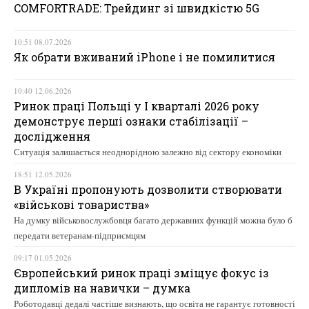
COMFORTRADE: Трейдинг зі швидкістю 5G
10:51 08.07.2026
Як обрати вживаний iPhone і не помилитися
10:40 12.06.2026
Ринок праці Польщі у І кварталі 2026 року
демонструє перші ознаки стабілізації –
дослідження
Ситуація залишається неоднорідною залежно від сектору економіки
18:51 12.05.2026
В Україні пропонують дозволити створювати
«військові товариства»
На думку військовослужбовця багато державних функцій можна було б
передати ветеранам-підприємцям
09:17 01.05.2026
Європейський ринок праці зміщує фокус із
дипломів на навички – думка
Роботодавці дедалі частіше визнають, що освіта не гарантує готовності