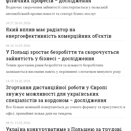
фізичних професій – дослідження
Водночас скорочення зайнятості спостерігається у польській
автомобільній промисловості та секторі бізнес-послуг
10:27 26.03.2026
Який вплив має радіатор на
енергоефективність комерційних об’єктів
08:34 16.03.2026
У Польщі зростає безробіття та скорочується
зайнятість у бізнесі – дослідження
Темпи зростання рівня безробіття та кількості безробітних
залишаються високими навіть у порівнянні з початком минулого року
14:35 24.02.2026
Згортання дистанційної роботи у Європі
звужує можливості для українських
спеціалістів за кордоном – дослідження
Все більше компаній повертаються до очного формату та присутності в
офісі, принаймні кілька днів на тиждень
08:51 13.02.2026
Україна конкуруватиме з Польщею за трудові