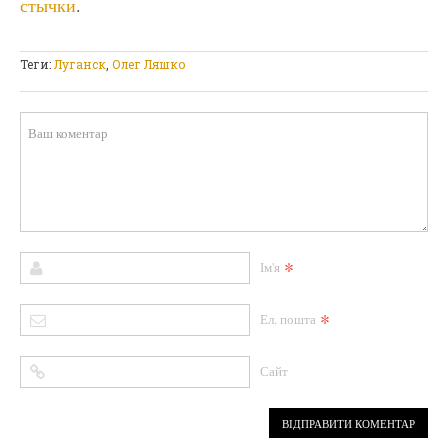
стычки
.
Теги:
Луганск
,
Олег Ляшко
*
Ім'я
*
Ел. пошта
Сайт