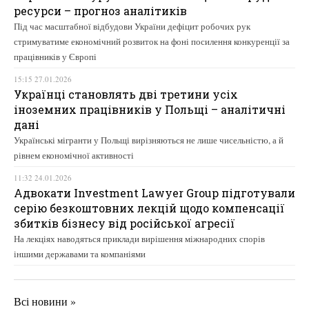
ресурси – прогноз аналітиків
Під час масштабної відбудови України дефіцит робочих рук
стримуватиме економічний розвиток на фоні посилення конкуренції за
працівників у Європі
15:15 27.01.2026
Українці становлять дві третини усіх
іноземних працівників у Польщі – аналітичні
дані
Українські мігранти у Польщі вирізняються не лише чисельністю, а й
рівнем економічної активності
11:32 24.01.2026
Адвокати Investment Lawyer Group підготували
серію безкоштовних лекцій щодо компенсації
збитків бізнесу від російської агресії
На лекціях наводяться приклади вирішення міжнародних спорів
іншими державами та компаніями
Всі новини »