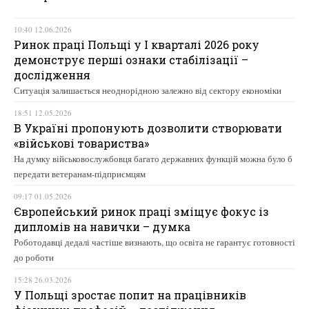
10:40 12.06.2026
Ринок праці Польщі у І кварталі 2026 року
демонструє перші ознаки стабілізації –
дослідження
Ситуація залишається неоднорідною залежно від сектору економіки
18:51 12.05.2026
В Україні пропонують дозволити створювати
«військові товариства»
На думку військовослужбовця багато державних функцій можна було б
передати ветеранам-підприємцям
09:17 01.05.2026
Європейський ринок праці зміщує фокус із
дипломів на навички – думка
Роботодавці дедалі частіше визнають, що освіта не гарантує готовності
до роботи
15:28 26.03.2026
У Польщі зростає попит на працівників