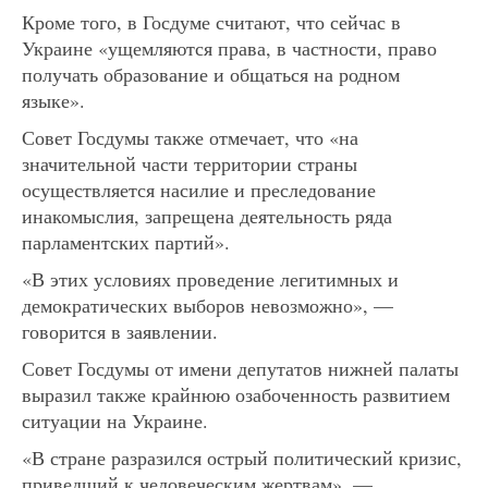
Кроме того, в Госдуме считают, что сейчас в
Украине «ущемляются права, в частности, право
получать образование и общаться на родном
языке».
Совет Госдумы также отмечает, что «на
значительной части территории страны
осуществляется насилие и преследование
инакомыслия, запрещена деятельность ряда
парламентских партий».
«В этих условиях проведение легитимных и
демократических выборов невозможно», —
говорится в заявлении.
Совет Госдумы от имени депутатов нижней палаты
выразил также крайнюю озабоченность развитием
ситуации на Украине.
«В стране разразился острый политический кризис,
приведший к человеческим жертвам», —