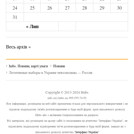
24
25
26
27
28
29
30
31
« Лип
Весь архів »
hubs. Новини, варті уваги
Новини
Легитимные выборы в Украине невозможны — Россия
Copyright © 2013-2024 Hubs
info (at) hubs.ua 095-555-74-92
Вся інформація, розміщена на веб-сайті призначена тільки для персонального використання і не
підлягає подальшому та/або розповсюдженню в будь-якій формі, крім письмового дозволу
Hubs або з активним гіперпосиланням на джерело.
Всі матеріали, які розміщені на цьому сайті із посиланням на агентство "Інтерфакс-Україна", не
підлягають подальшому відтворенню та/чи розповсюдженню в будь-якій формі, інакше як з
письмового дозволу агентства "
Інтерфакс-Україна
"