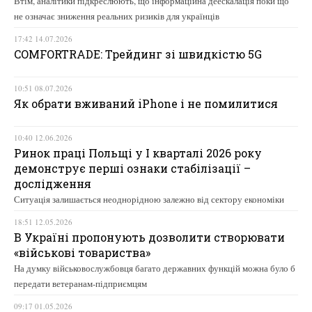
Втім, аналітики підкреслюють, що інформаційна деескалація поки що
не означає зниження реальних ризиків для українців
17:42 14.07.2026
COMFORTRADE: Трейдинг зі швидкістю 5G
10:51 08.07.2026
Як обрати вживаний iPhone і не помилитися
10:40 12.06.2026
Ринок праці Польщі у І кварталі 2026 року
демонструє перші ознаки стабілізації –
дослідження
Ситуація залишається неоднорідною залежно від сектору економіки
18:51 12.05.2026
В Україні пропонують дозволити створювати
«військові товариства»
На думку військовослужбовця багато державних функцій можна було б
передати ветеранам-підприємцям
09:17 01.05.2026