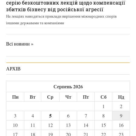
серію безкоштовних лекцій щодо компенсації
збитків бізнесу від російської агресії
На лекціях наводяться приклади вирішення міжнародних спорів
іншими державами та компаніями
Всі новини »
АРХІВ
Серпень 2026
Пн
Вт
Ср
Чт
Пт
Сб
Нд
1
2
5
3
4
6
7
8
9
10
11
12
13
14
15
16
17
18
19
20
21
22
23