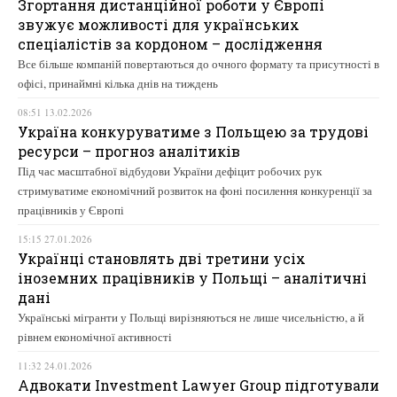
Згортання дистанційної роботи у Європі
звужує можливості для українських
спеціалістів за кордоном – дослідження
Все більше компаній повертаються до очного формату та присутності в
офісі, принаймні кілька днів на тиждень
08:51 13.02.2026
Україна конкуруватиме з Польщею за трудові
ресурси – прогноз аналітиків
Під час масштабної відбудови України дефіцит робочих рук
стримуватиме економічний розвиток на фоні посилення конкуренції за
працівників у Європі
15:15 27.01.2026
Українці становлять дві третини усіх
іноземних працівників у Польщі – аналітичні
дані
Українські мігранти у Польщі вирізняються не лише чисельністю, а й
рівнем економічної активності
11:32 24.01.2026
Адвокати Investment Lawyer Group підготували