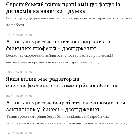
Європейський ринок праці зміщує фокус із
дипломів на навички – думка
Роботодавці дедалі частіше визнають, що освіта не гарантує готовності
до роботи
15:28 26.03.2026
У Польщі зростає попит на працівників
фізичних професій – дослідження
Водночас скорочення зайнятості спостерігається у польській
автомобільній промисловості та секторі бізнес-послуг
10:27 26.03.2026
Який вплив має радіатор на
енергоефективність комерційних об’єктів
08:34 16.03.2026
У Польщі зростає безробіття та скорочується
зайнятість у бізнесі – дослідження
Темпи зростання рівня безробіття та кількості безробітних
залишаються високими навіть у порівнянні з початком минулого року
14:35 24.02.2026