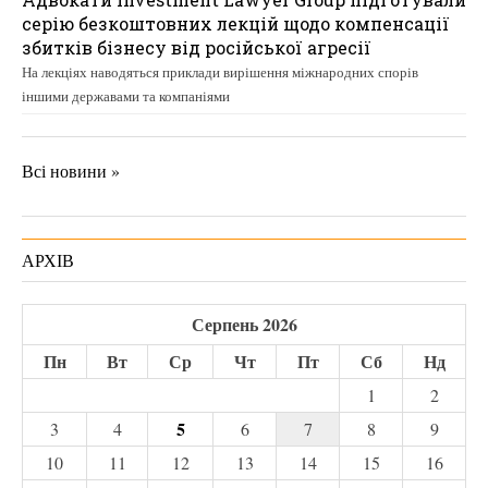
серію безкоштовних лекцій щодо компенсації
збитків бізнесу від російської агресії
На лекціях наводяться приклади вирішення міжнародних спорів
іншими державами та компаніями
Всі новини »
АРХІВ
Серпень 2026
Пн
Вт
Ср
Чт
Пт
Сб
Нд
1
2
5
3
4
6
7
8
9
10
11
12
13
14
15
16