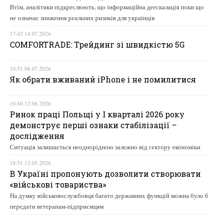
Втім, аналітики підкреслюють, що інформаційна деескалація поки що
не означає зниження реальних ризиків для українців
17:42 14.07.2026
COMFORTRADE: Трейдинг зі швидкістю 5G
10:51 08.07.2026
Як обрати вживаний iPhone і не помилитися
10:40 12.06.2026
Ринок праці Польщі у І кварталі 2026 року
демонструє перші ознаки стабілізації –
дослідження
Ситуація залишається неоднорідною залежно від сектору економіки
18:51 12.05.2026
В Україні пропонують дозволити створювати
«військові товариства»
На думку військовослужбовця багато державних функцій можна було б
передати ветеранам-підприємцям