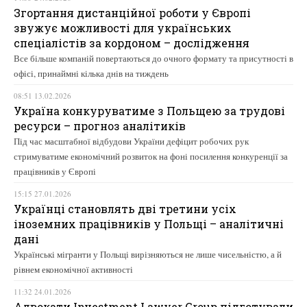
Згортання дистанційної роботи у Європі
звужує можливості для українських
спеціалістів за кордоном – дослідження
Все більше компаній повертаються до очного формату та присутності в
офісі, принаймні кілька днів на тиждень
08:51 13.02.2026
Україна конкуруватиме з Польщею за трудові
ресурси – прогноз аналітиків
Під час масштабної відбудови України дефіцит робочих рук
стримуватиме економічний розвиток на фоні посилення конкуренції за
працівників у Європі
15:15 27.01.2026
Українці становлять дві третини усіх
іноземних працівників у Польщі – аналітичні
дані
Українські мігранти у Польщі вирізняються не лише чисельністю, а й
рівнем економічної активності
11:32 24.01.2026
Адвокати Investment Lawyer Group підготували