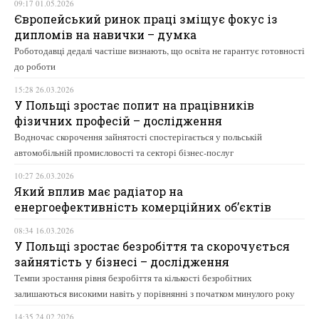
09:17 01.05.2026
Європейський ринок праці зміщує фокус із
дипломів на навички – думка
Роботодавці дедалі частіше визнають, що освіта не гарантує готовності
до роботи
15:28 26.03.2026
У Польщі зростає попит на працівників
фізичних професій – дослідження
Водночас скорочення зайнятості спостерігається у польській
автомобільній промисловості та секторі бізнес-послуг
10:27 26.03.2026
Який вплив має радіатор на
енергоефективність комерційних об’єктів
08:34 16.03.2026
У Польщі зростає безробіття та скорочується
зайнятість у бізнесі – дослідження
Темпи зростання рівня безробіття та кількості безробітних
залишаються високими навіть у порівнянні з початком минулого року
14:35 24.02.2026