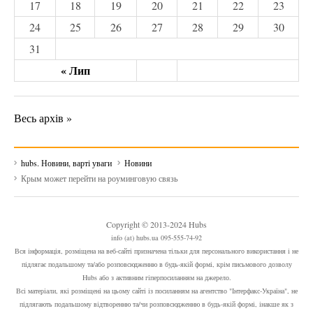
17
18
19
20
21
22
23
24
25
26
27
28
29
30
31
« Лип
Весь архів »
hubs. Новини, варті уваги
Новини
Крым может перейти на роуминговую связь
Copyright © 2013-2024 Hubs
info (at) hubs.ua 095-555-74-92
Вся інформація, розміщена на веб-сайті призначена тільки для персонального використання і не
підлягає подальшому та/або розповсюдженню в будь-якій формі, крім письмового дозволу
Hubs або з активним гіперпосиланням на джерело.
Всі матеріали, які розміщені на цьому сайті із посиланням на агентство "Інтерфакс-Україна", не
підлягають подальшому відтворенню та/чи розповсюдженню в будь-якій формі, інакше як з