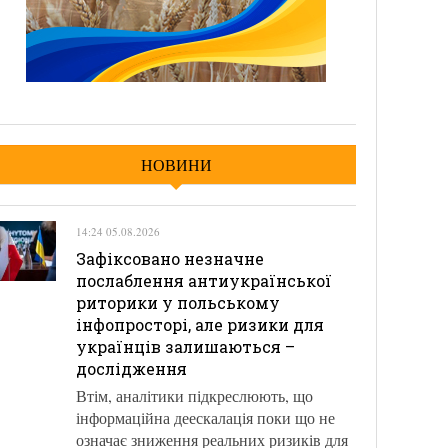
НОВИНИ
14:24 05.08.2026
Зафіксовано незначне
послаблення антиукраїнської
риторики у польському
інфопросторі, але ризики для
українців залишаються –
дослідження
Втім, аналітики підкреслюють, що
інформаційна деескалація поки що не
означає зниження реальних ризиків для