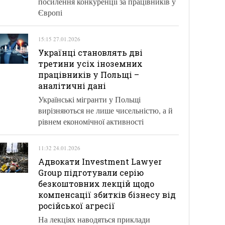
посилення конкуренції за працівників у
Європі
15:15 27.01.2026
Українці становлять дві
третини усіх іноземних
працівників у Польщі –
аналітичні дані
Українські мігранти у Польщі
вирізняються не лише чисельністю, а й
рівнем економічної активності
11:32 24.01.2026
Адвокати Investment Lawyer
Group підготували серію
безкоштовних лекцій щодо
компенсації збитків бізнесу від
російської агресії
На лекціях наводяться приклади