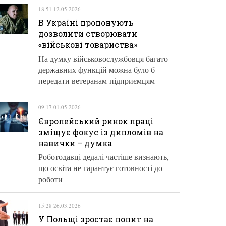
18:51 12.05.2026
В Україні пропонують
дозволити створювати
«військові товариства»
На думку військовослужбовця багато
державних функцій можна було б
передати ветеранам-підприємцям
09:17 01.05.2026
Європейський ринок праці
зміщує фокус із дипломів на
навички – думка
Роботодавці дедалі частіше визнають,
що освіта не гарантує готовності до
роботи
15:28 26.03.2026
У Польщі зростає попит на