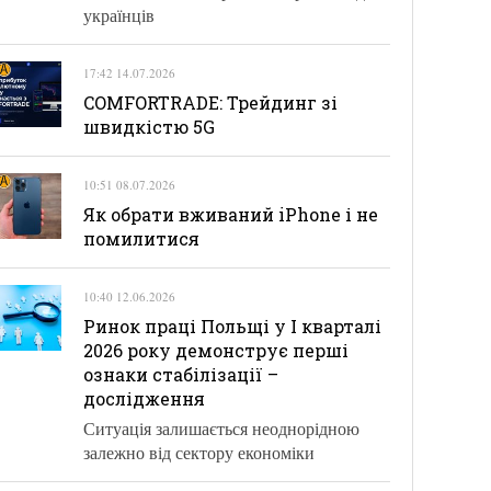
українців
17:42 14.07.2026
COMFORTRADE: Трейдинг зі
швидкістю 5G
10:51 08.07.2026
Як обрати вживаний iPhone і не
помилитися
10:40 12.06.2026
Ринок праці Польщі у І кварталі
2026 року демонструє перші
ознаки стабілізації –
дослідження
Ситуація залишається неоднорідною
залежно від сектору економіки