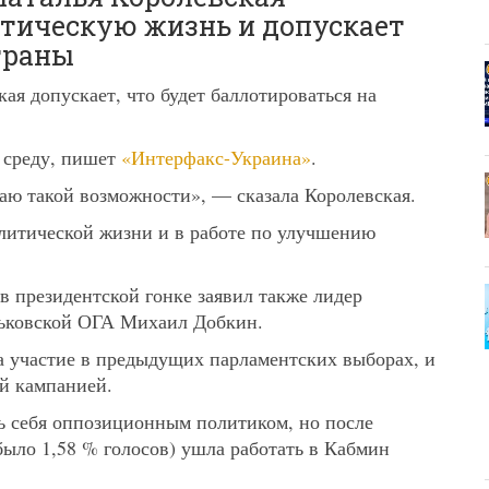
тическую жизнь и допускает
траны
я допускает, что будет баллотироваться на
в среду, пишет
«Интерфакс-Украина»
.
чаю такой возможности», — сказала Королевская.
олитической жизни и в работе по улучшению
в президентской гонке заявил также лидер
рьковской ОГА Михаил Добкин.
а участие в предыдущих парламентских выборах, и
ой кампанией.
ь себя оппозиционным политиком, но после
было 1,58 % голосов) ушла работать в Кабмин