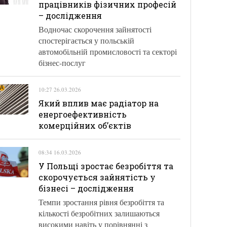
працівників фізичних професій
– дослідження
Водночас скорочення зайнятості
спостерігається у польській
автомобільній промисловості та секторі
бізнес-послуг
10:27 26.03.2026
Який вплив має радіатор на
енергоефективність
комерційних об’єктів
08:34 16.03.2026
У Польщі зростає безробіття та
скорочується зайнятість у
бізнесі – дослідження
Темпи зростання рівня безробіття та
кількості безробітних залишаються
високими навіть у порівнянні з