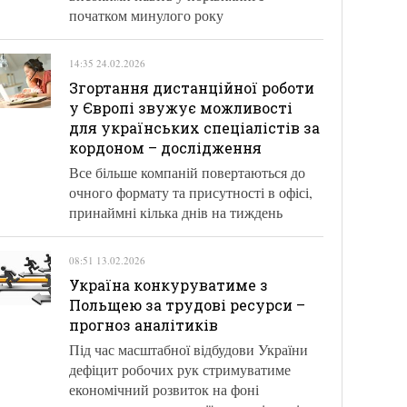
початком минулого року
14:35 24.02.2026
Згортання дистанційної роботи
у Європі звужує можливості
для українських спеціалістів за
кордоном – дослідження
Все більше компаній повертаються до
очного формату та присутності в офісі,
принаймні кілька днів на тиждень
08:51 13.02.2026
Україна конкуруватиме з
Польщею за трудові ресурси –
прогноз аналітиків
Під час масштабної відбудови України
дефіцит робочих рук стримуватиме
економічний розвиток на фоні