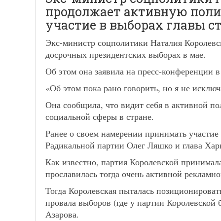
продолжает активную поли
участие в выборах главы с
Экс-министр соцполитики Наталия Королевска
досрочных президентских выборах в мае.
Об этом она заявила на пресс-конференции 
«Об этом пока рано говорить, но я не исклю
Она сообщила, что видит себя в активной п
социальной сферы в стране.
Ранее о своем намерении принимать участие 
Радикальной партии Олег Ляшко и глава Ха
Как известно, партия Королевской принимал
прославилась тогда очень активной рекламн
Тогда Королевская пыталась позиционироват
провала выборов (где у партии Королевской 
Азарова.