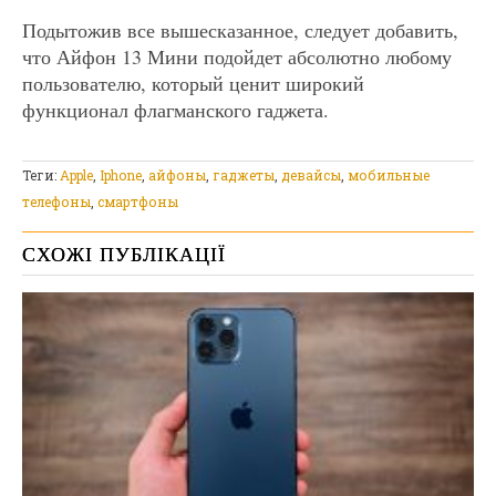
Подытожив все вышесказанное, следует добавить,
что Айфон 13 Мини подойдет абсолютно любому
пользователю, который ценит широкий
функционал флагманского гаджета.
Теги:
Apple
,
Iphone
,
айфоны
,
гаджеты
,
девайсы
,
мобильные
телефоны
,
смартфоны
СХОЖІ ПУБЛІКАЦІЇ