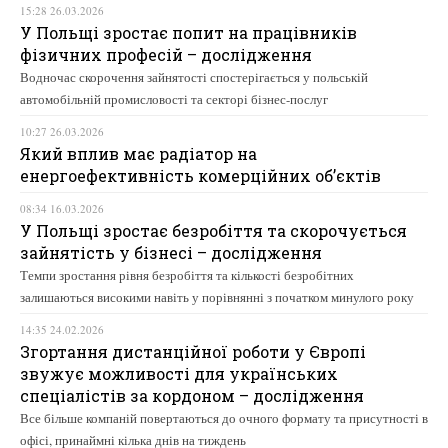
15:28 26.03.2026
У Польщі зростає попит на працівників
фізичних професій – дослідження
Водночас скорочення зайнятості спостерігається у польській
автомобільній промисловості та секторі бізнес-послуг
10:27 26.03.2026
Який вплив має радіатор на
енергоефективність комерційних об’єктів
08:34 16.03.2026
У Польщі зростає безробіття та скорочується
зайнятість у бізнесі – дослідження
Темпи зростання рівня безробіття та кількості безробітних
залишаються високими навіть у порівнянні з початком минулого року
14:35 24.02.2026
Згортання дистанційної роботи у Європі
звужує можливості для українських
спеціалістів за кордоном – дослідження
Все більше компаній повертаються до очного формату та присутності в
офісі, принаймні кілька днів на тиждень