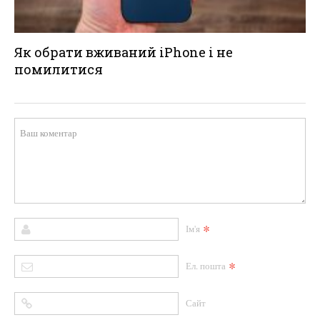
Як обрати вживаний iPhone і не
помилитися
*
Ім'я
*
Ел. пошта
Сайт