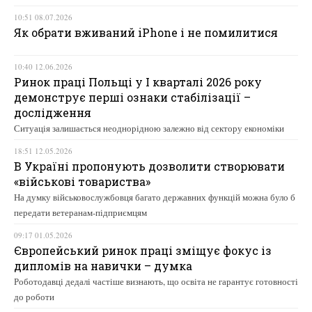
10:51 08.07.2026
Як обрати вживаний iPhone і не помилитися
10:40 12.06.2026
Ринок праці Польщі у І кварталі 2026 року
демонструє перші ознаки стабілізації –
дослідження
Ситуація залишається неоднорідною залежно від сектору економіки
18:51 12.05.2026
В Україні пропонують дозволити створювати
«військові товариства»
На думку військовослужбовця багато державних функцій можна було б
передати ветеранам-підприємцям
09:17 01.05.2026
Європейський ринок праці зміщує фокус із
дипломів на навички – думка
Роботодавці дедалі частіше визнають, що освіта не гарантує готовності
до роботи