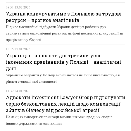
08:51 13.02.2026
Україна конкуруватиме з Польщею за трудові
ресурси – прогноз аналітиків
Під час масштабної відбудови України дефіцит робочих рук
стримуватиме економічний розвиток на фоні посилення конкуренції за
працівників у Європі
15:15 27.01.2026
Українці становлять дві третини усіх
іноземних працівників у Польщі – аналітичні
дані
Українські мігранти у Польщі вирізняються не лише чисельністю, а й
рівнем економічної активності
11:32 24.01.2026
Адвокати Investment Lawyer Group підготували
серію безкоштовних лекцій щодо компенсації
збитків бізнесу від російської агресії
На лекціях наводяться приклади вирішення міжнародних спорів
іншими державами та компаніями