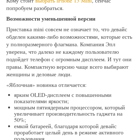
Кому стоит
выбрать iPhone 13 Mini
, сейчас
попробуем разобраться.
Возможности уменьшенной версии
Приставка mini совсем не означает то, что девайс
обделен какими-либо возможностями, которые есть
у полноразмерного флагмана. Компания Эпл
уверена, что далеко не каждому пользователю
подойдет телефон с огромным дисплеем. И тут они
правы. Компактную версию чаще всего выбирают
женщины и деловые люди.
«Яблочная» новинка отличается:
ярким OLED-дисплеем с повышенными
показателями яркости;
мощным пятиядерным процессором, который
увеличивает производительность гаджета на
50%;
емкой батареей, благодаря которой девайс
проработает целый день в режиме активного
пользования.