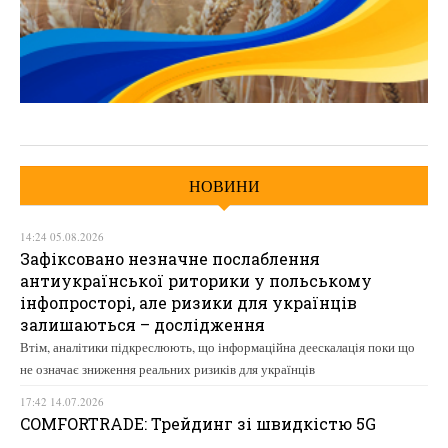
НОВИНИ
14:24 05.08.2026
Зафіксовано незначне послаблення
антиукраїнської риторики у польському
інфопросторі, але ризики для українців
залишаються – дослідження
Втім, аналітики підкреслюють, що інформаційна деескалація поки що
не означає зниження реальних ризиків для українців
17:42 14.07.2026
COMFORTRADE: Трейдинг зі швидкістю 5G