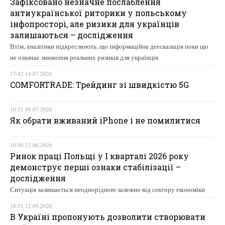
Зафіксовано незначне послаблення
антиукраїнської риторики у польському
інфопросторі, але ризики для українців
залишаються – дослідження
Втім, аналітики підкреслюють, що інформаційна деескалація поки що
не означає зниження реальних ризиків для українців
17:42 14.07.2026
COMFORTRADE: Трейдинг зі швидкістю 5G
10:51 08.07.2026
Як обрати вживаний iPhone і не помилитися
10:40 12.06.2026
Ринок праці Польщі у І кварталі 2026 року
демонструє перші ознаки стабілізації –
дослідження
Ситуація залишається неоднорідною залежно від сектору економіки
18:51 12.05.2026
В Україні пропонують дозволити створювати