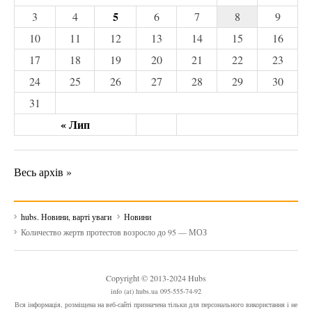
5
3
4
6
7
8
9
10
11
12
13
14
15
16
17
18
19
20
21
22
23
24
25
26
27
28
29
30
31
« Лип
Весь архів »
hubs. Новини, варті уваги
Новини
Количество жертв протестов возросло до 95 — МОЗ
Copyright © 2013-2024 Hubs
info (at) hubs.ua 095-555-74-92
Вся інформація, розміщена на веб-сайті призначена тільки для персонального використання і не