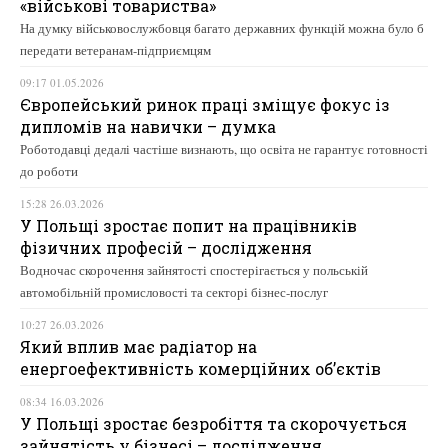
«військові товариства»
На думку військовослужбовця багато державних функцій можна було б
передати ветеранам-підприємцям
09:17 01.05.2026
Європейський ринок праці зміщує фокус із
дипломів на навички – думка
Роботодавці дедалі частіше визнають, що освіта не гарантує готовності
до роботи
15:28 26.03.2026
У Польщі зростає попит на працівників
фізичних професій – дослідження
Водночас скорочення зайнятості спостерігається у польській
автомобільній промисловості та секторі бізнес-послуг
10:27 26.03.2026
Який вплив має радіатор на
енергоефективність комерційних об’єктів
08:34 16.03.2026
У Польщі зростає безробіття та скорочується
зайнятість у бізнесі – дослідження