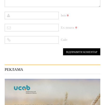
*
Ім'я
*
Ел. пошта
Сайт
РЕКЛАМА