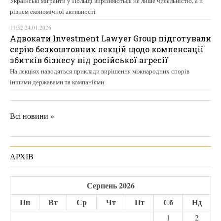
Українські мігранти у Польщі вирізняються не лише чисельністю, а й
рівнем економічної активності
11:32 24.01.2026
Адвокати Investment Lawyer Group підготували
серію безкоштовних лекцій щодо компенсації
збитків бізнесу від російської агресії
На лекціях наводяться приклади вирішення міжнародних спорів
іншими державами та компаніями
Всі новини »
АРХІВ
Серпень 2026
Пн
Вт
Ср
Чт
Пт
Сб
Нд
1
2