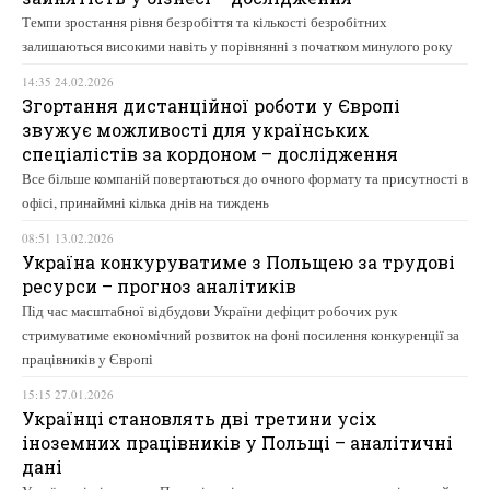
Темпи зростання рівня безробіття та кількості безробітних
залишаються високими навіть у порівнянні з початком минулого року
14:35 24.02.2026
Згортання дистанційної роботи у Європі
звужує можливості для українських
спеціалістів за кордоном – дослідження
Все більше компаній повертаються до очного формату та присутності в
офісі, принаймні кілька днів на тиждень
08:51 13.02.2026
Україна конкуруватиме з Польщею за трудові
ресурси – прогноз аналітиків
Під час масштабної відбудови України дефіцит робочих рук
стримуватиме економічний розвиток на фоні посилення конкуренції за
працівників у Європі
15:15 27.01.2026
Українці становлять дві третини усіх
іноземних працівників у Польщі – аналітичні
дані