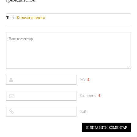
Теги:
Колесниченко
*
Ім'я
*
Ел. пошта
Сайт