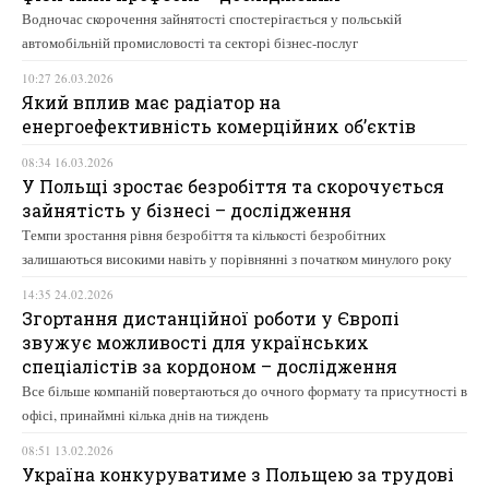
Водночас скорочення зайнятості спостерігається у польській
автомобільній промисловості та секторі бізнес-послуг
10:27 26.03.2026
Який вплив має радіатор на
енергоефективність комерційних об’єктів
08:34 16.03.2026
У Польщі зростає безробіття та скорочується
зайнятість у бізнесі – дослідження
Темпи зростання рівня безробіття та кількості безробітних
залишаються високими навіть у порівнянні з початком минулого року
14:35 24.02.2026
Згортання дистанційної роботи у Європі
звужує можливості для українських
спеціалістів за кордоном – дослідження
Все більше компаній повертаються до очного формату та присутності в
офісі, принаймні кілька днів на тиждень
08:51 13.02.2026
Україна конкуруватиме з Польщею за трудові