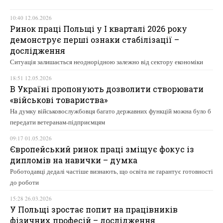
10:40 12.06.2026
Ринок праці Польщі у І кварталі 2026 року
демонструє перші ознаки стабілізації –
дослідження
Ситуація залишається неоднорідною залежно від сектору економіки
18:51 12.05.2026
В Україні пропонують дозволити створювати
«військові товариства»
На думку військовослужбовця багато державних функцій можна було б
передати ветеранам-підприємцям
09:17 01.05.2026
Європейський ринок праці зміщує фокус із
дипломів на навички – думка
Роботодавці дедалі частіше визнають, що освіта не гарантує готовності
до роботи
15:28 26.03.2026
У Польщі зростає попит на працівників
фізичних професій – дослідження