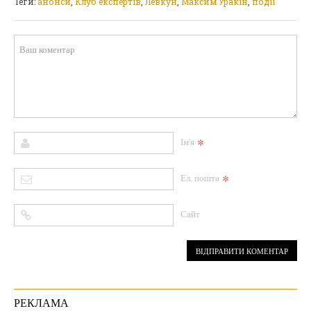
Теги:
анонси
,
Клуб експертів
,
Левкун
,
Максим Уракін
,
події
*
Ім'я
*
Ел. пошта
Сайт
РЕКЛАМА