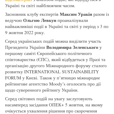
Україні та світі найближчим часом.
Максим Уракін
Засновник клубу експертів
разом із
Ольгою Левкун
ведучою
проаналізували
найважливіші події в Україні та світі у період з 3 по
9 жовтня 2022 року.
Серед українських подій можна виділити участь
Володимира Зеленського
Президента України
у
першому саміті Європейського політичного
співтовариства (ЄПС), який відбудеться у Празі та
організацію другого Міжнародного форуму сталого
розвитку INTERNATIONAL SUSTAINABILITY
FORUM у Києві. Також у п’ятницю міжнародне
рейтингове агентство Moody’s оголосить про дії
щодо суверенного рейтингу України.
Серед світових подій на увагу заслуговують
насамперед засідання ОПЕК+ 5 жовтня, на якому
очікується ухвалення рішення про скорочення