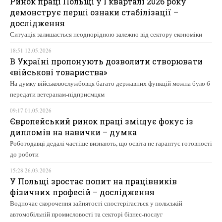
Ринок праці Польщі у І кварталі 2026 року
демонструє перші ознаки стабілізації –
дослідження
Ситуація залишається неоднорідною залежно від сектору економіки
18:51 12.05.2026
В Україні пропонують дозволити створювати
«військові товариства»
На думку військовослужбовця багато державних функцій можна було б
передати ветеранам-підприємцям
09:17 01.05.2026
Європейський ринок праці зміщує фокус із
дипломів на навички – думка
Роботодавці дедалі частіше визнають, що освіта не гарантує готовності
до роботи
15:28 26.03.2026
У Польщі зростає попит на працівників
фізичних професій – дослідження
Водночас скорочення зайнятості спостерігається у польській
автомобільній промисловості та секторі бізнес-послуг