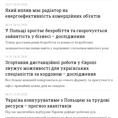
10:27 26.03.2026
Який вплив має радіатор на
енергоефективність комерційних об’єктів
08:34 16.03.2026
У Польщі зростає безробіття та скорочується
зайнятість у бізнесі – дослідження
Темпи зростання рівня безробіття та кількості безробітних
залишаються високими навіть у порівнянні з початком минулого року
14:35 24.02.2026
Згортання дистанційної роботи у Європі
звужує можливості для українських
спеціалістів за кордоном – дослідження
Все більше компаній повертаються до очного формату та присутності в
офісі, принаймні кілька днів на тиждень
08:51 13.02.2026
Україна конкуруватиме з Польщею за трудові
ресурси – прогноз аналітиків
Під час масштабної відбудови України дефіцит робочих рук
стримуватиме економічний розвиток на фоні посилення конкуренції за