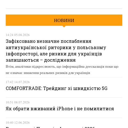
НОВИНИ
14:24 05.08.2026
Зафіксовано незначне послаблення
антиукраїнської риторики у польському
інфопросторі, але ризики для українців
залишаються – дослідження
Втім, аналітики підкреслюють, що інформаційна деескалація поки що
не означає зниження реальних ризиків для українців
17:42 14.07.2026
COMFORTRADE: Трейдинг зі швидкістю 5G
10:51 08.07.2026
Як обрати вживаний iPhone і не помилитися
10:40 12.06.2026