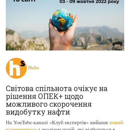
Hubs
Світова спільнота очікує на
рішення ОПЕК+ щодо
можливого скорочення
видобутку нафти
На YouTube-каналі «Клуб експертів» вийшов
новий
відеоматеріал
з аналізом подій, які відбудуться в