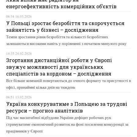
енергоефективність комерційних об’єктів
08:34 16.03.2026
У Польщі зростає безробіття та скорочується
зайнятість у бізнесі – дослідження
Темпи зростання рівня безробіття та кількості безробітних
залишаються високими навіть у порівнянні з початком минулого року
14:35 24.02.2026
Згортання дистанційної роботи у Європі
звужує можливості для українських
спеціалістів за кордоном – дослідження
Все більше компаній повертаються до очного формату та присутності в
офісі, принаймні кілька днів на тиждень
08:51 13.02.2026
Україна конкуруватиме з Польщею за трудові
ресурси – прогноз аналітиків
Під час масштабної відбудови України дефіцит робочих рук
стримуватиме економічний розвиток на фоні посилення конкуренції за
працівників у Європі