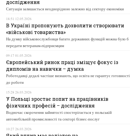
дослідження
Ситуація залишається неоднорідною залежно від сектору економіки
18:51 12.05.2026
В Україні пропонують дозволити створювати
«військові товариства»
На думку військовослужбовця багато державних функцій можна було б
передати ветеранам-підприємцям
09:17 01.05.2026
Європейський ринок праці зміщує фокус із
дипломів на навички – думка
Роботодавці дедалі частіше визнають, що освіта не гарантує готовності
до роботи
15:28 26.03.2026
У Польщі зростає попит на працівників
фізичних професій – дослідження
Водночас скорочення зайнятості спостерігається у польській
автомобільній промисловості та секторі бізнес-послуг
10:27 26.03.2026
Який вплив має радіатор на