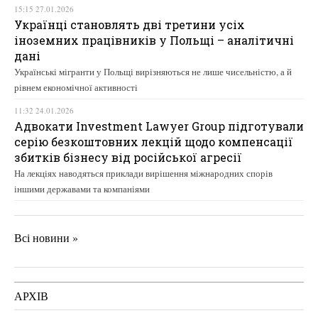
15:15 27.01.2026
Українці становлять дві третини усіх
іноземних працівників у Польщі – аналітичні
дані
Українські мігранти у Польщі вирізняються не лише чисельністю, а й
рівнем економічної активності
11:32 24.01.2026
Адвокати Investment Lawyer Group підготували
серію безкоштовних лекцій щодо компенсації
збитків бізнесу від російської агресії
На лекціях наводяться приклади вирішення міжнародних спорів
іншими державами та компаніями
Всі новини »
АРХІВ