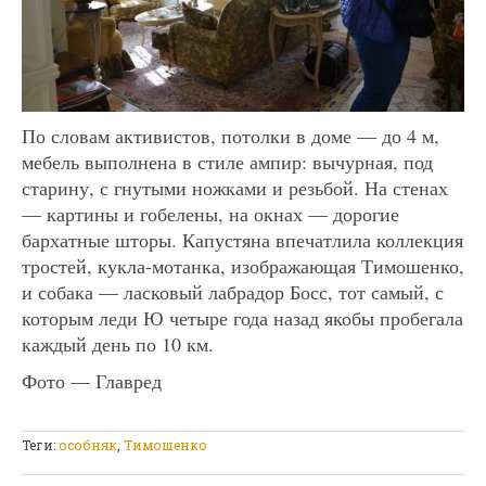
По словам активистов, потолки в доме — до 4 м,
мебель выполнена в стиле ампир: вычурная, под
старину, с гнутыми ножками и резьбой. На стенах
— картины и гобелены, на окнах — дорогие
бархатные шторы. Капустяна впечатлила коллекция
тростей, кукла-мотанка, изображающая Тимошенко,
и собака — ласковый лабрадор Босс, тот самый, с
которым леди Ю четыре года назад якобы пробегала
каждый день по 10 км.
Фото — Главред
Теги:
особняк
,
Тимошенко