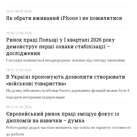
10:51 08.07.2026
Як обрати вживаний iPhone і не помилитися
10:40 12.06.2026
Ринок праці Польщі у І кварталі 2026 року
демонструє перші ознаки стабілізації –
дослідження
Ситуація залишається неоднорідною залежно від сектору економіки
18:51 12.05.2026
В Україні пропонують дозволити створювати
«військові товариства»
На думку військовослужбовця багато державних функцій можна було б
передати ветеранам-підприємцям
09:17 01.05.2026
Європейський ринок праці зміщує фокус із
дипломів на навички – думка
Роботодавці дедалі частіше визнають, що освіта не гарантує готовності
до роботи