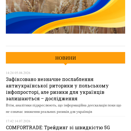
НОВИНИ
14:24 05.08.2026
Зафіксовано незначне послаблення
антиукраїнської риторики у польському
інфопросторі, але ризики для українців
залишаються – дослідження
Втім, аналітики підкреслюють, що інформаційна деескалація поки що
не означає зниження реальних ризиків для українців
17:42 14.07.2026
COMFORTRADE: Трейдинг зі швидкістю 5G