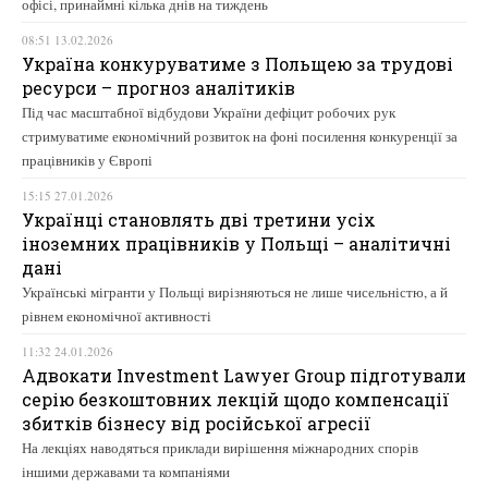
офісі, принаймні кілька днів на тиждень
08:51 13.02.2026
Україна конкуруватиме з Польщею за трудові
ресурси – прогноз аналітиків
Під час масштабної відбудови України дефіцит робочих рук
стримуватиме економічний розвиток на фоні посилення конкуренції за
працівників у Європі
15:15 27.01.2026
Українці становлять дві третини усіх
іноземних працівників у Польщі – аналітичні
дані
Українські мігранти у Польщі вирізняються не лише чисельністю, а й
рівнем економічної активності
11:32 24.01.2026
Адвокати Investment Lawyer Group підготували
серію безкоштовних лекцій щодо компенсації
збитків бізнесу від російської агресії
На лекціях наводяться приклади вирішення міжнародних спорів
іншими державами та компаніями