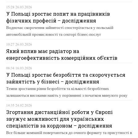
15:28 26.03.2026
У Польщі зростає попит на працівників
фізичних професій – дослідження
Водночас скорочення зайнятості спостерігається у польській
автомобільній промисловості та секторі бізнес-послуг
10:27 26.03.2026
Який вплив має радіатор на
енергоефективність комерційних об’єктів
08:34 16.03.2026
У Польщі зростає безробіття та скорочується
зайнятість у бізнесі – дослідження
Темпи зростання рівня безробіття та кількості безробітних
залишаються високими навіть у порівнянні з початком минулого року
14:35 24.02.2026
Згортання дистанційної роботи у Європі
звужує можливості для українських
спеціалістів за кордоном – дослідження
Все більше компаній повертаються до очного формату та присутності в