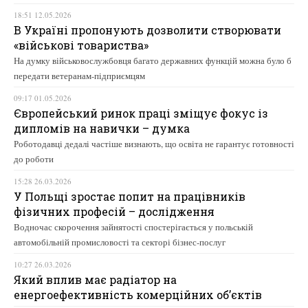
18:51 12.05.2026
В Україні пропонують дозволити створювати
«військові товариства»
На думку військовослужбовця багато державних функцій можна було б
передати ветеранам-підприємцям
09:17 01.05.2026
Європейський ринок праці зміщує фокус із
дипломів на навички – думка
Роботодавці дедалі частіше визнають, що освіта не гарантує готовності
до роботи
15:28 26.03.2026
У Польщі зростає попит на працівників
фізичних професій – дослідження
Водночас скорочення зайнятості спостерігається у польській
автомобільній промисловості та секторі бізнес-послуг
10:27 26.03.2026
Який вплив має радіатор на
енергоефективність комерційних об’єктів