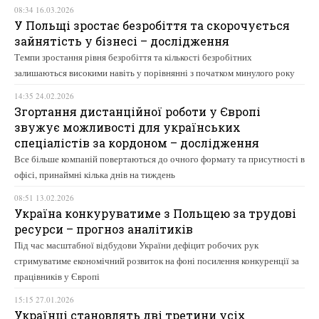
08:34 16.03.2026
У Польщі зростає безробіття та скорочується
зайнятість у бізнесі – дослідження
Темпи зростання рівня безробіття та кількості безробітних
залишаються високими навіть у порівнянні з початком минулого року
14:35 24.02.2026
Згортання дистанційної роботи у Європі
звужує можливості для українських
спеціалістів за кордоном – дослідження
Все більше компаній повертаються до очного формату та присутності в
офісі, принаймні кілька днів на тиждень
08:51 13.02.2026
Україна конкуруватиме з Польщею за трудові
ресурси – прогноз аналітиків
Під час масштабної відбудови України дефіцит робочих рук
стримуватиме економічний розвиток на фоні посилення конкуренції за
працівників у Європі
15:15 27.01.2026
Українці становлять дві третини усіх