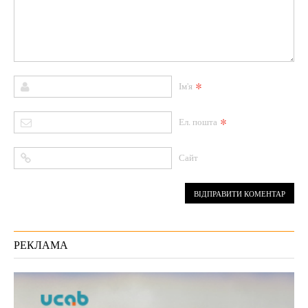
*
Ім'я
*
Ел. пошта
Сайт
РЕКЛАМА