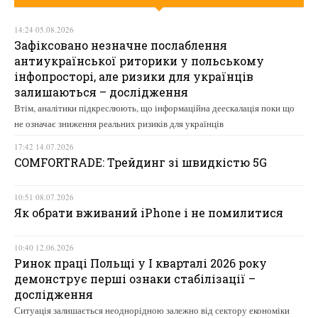
14:24 05.08.2026
Зафіксовано незначне послаблення
антиукраїнської риторики у польському
інфопросторі, але ризики для українців
залишаються – дослідження
Втім, аналітики підкреслюють, що інформаційна деескалація поки що
не означає зниження реальних ризиків для українців
17:42 14.07.2026
COMFORTRADE: Трейдинг зі швидкістю 5G
10:51 08.07.2026
Як обрати вживаний iPhone і не помилитися
10:40 12.06.2026
Ринок праці Польщі у І кварталі 2026 року
демонструє перші ознаки стабілізації –
дослідження
Ситуація залишається неоднорідною залежно від сектору економіки