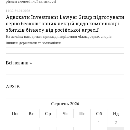
рівнем економічної активності
11:32 24.01.2026
Адвокати Investment Lawyer Group підготували
серію безкоштовних лекцій щодо компенсації
збитків бізнесу від російської агресії
На лекціях наводяться приклади вирішення міжнародних спорів
іншими державами та компаніями
Всі новини »
АРХІВ
Серпень 2026
Пн
Вт
Ср
Чт
Пт
Сб
Нд
1
2