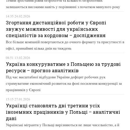
Темпи зростання рівня безробіття та кількості безробітних
залишаються високими навіть у порівнянні з початком минулого року
14:35 24.02.2026
Згортання дистанційної роботи у Європі
звужує можливості для українських
спеціалістів за кордоном – дослідження
Все більше компаній повертаються до очного формату та присутності в
офісі, принаймні кілька днів на тиждень
08:51 13.02.2026
Україна конкуруватиме з Польщею за трудові
ресурси – прогноз аналітиків
Під час масштабної відбудови України дефіцит робочих рук
стримуватиме економічний розвиток на фоні посилення конкуренції за
працівників у Європі
15:15 27.01.2026
Українці становлять дві третини усіх
іноземних працівників у Польщі – аналітичні
дані
Українські мігранти у Польщі вирізняються не лише чисельністю, а й