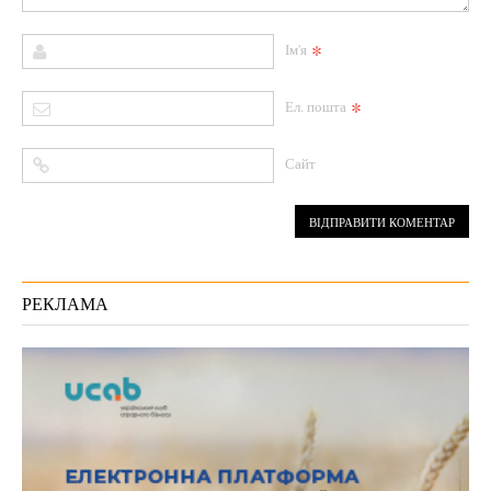
*
Ім'я
*
Ел. пошта
Сайт
РЕКЛАМА