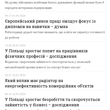
На думку військовослужбовця багато державних функцій можна було б
передати ветеранам-підприємцям
09:17 01.05.2026
Європейський ринок праці зміщує фокус із
дипломів на навички – думка
Роботодавці дедалі частіше визнають, що освіта не гарантує готовності
до роботи
15:28 26.03.2026
У Польщі зростає попит на працівників
фізичних професій – дослідження
Водночас скорочення зайнятості спостерігається у польській
автомобільній промисловості та секторі бізнес-послуг
10:27 26.03.2026
Який вплив має радіатор на
енергоефективність комерційних об’єктів
08:34 16.03.2026
У Польщі зростає безробіття та скорочується
зайнятість у бізнесі – дослідження