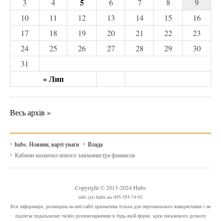
5
3
4
6
7
8
9
10
11
12
13
14
15
16
17
18
19
20
21
22
23
24
25
26
27
28
29
30
31
« Лип
Весь архів »
hubs. Новини, варті уваги
Влада
Кабмин назначил нового замминистра финансов
Copyright © 2013-2024 Hubs
info (at) hubs.ua 095-555-74-92
Вся інформація, розміщена на веб-сайті призначена тільки для персонального використання і не
підлягає подальшому та/або розповсюдженню в будь-якій формі, крім письмового дозволу