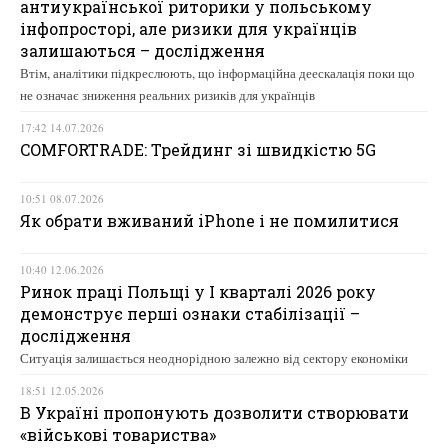
антиукраїнської риторики у польському
інфопросторі, але ризики для українців
залишаються – дослідження
Втім, аналітики підкреслюють, що інформаційна деескалація поки що
не означає зниження реальних ризиків для українців
17:42 14.07.2026
COMFORTRADE: Трейдинг зі швидкістю 5G
10:51 08.07.2026
Як обрати вживаний iPhone і не помилитися
10:40 12.06.2026
Ринок праці Польщі у І кварталі 2026 року
демонструє перші ознаки стабілізації –
дослідження
Ситуація залишається неоднорідною залежно від сектору економіки
18:51 12.05.2026
В Україні пропонують дозволити створювати
«військові товариства»