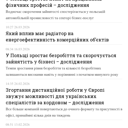
фізичних професій – дослідження
Водночас скорочення зайнятості спостерігається у польській
автомобільній промисловості та секторі бізнес-послуг
10:27 26.03.2026
Який вплив має радіатор на
енергоефективність комерційних об’єктів
08:34 16.03.2026
У Польщі зростає безробіття та скорочується
зайнятість у бізнесі – дослідження
Темпи зростання рівня безробіття та кількості безробітних
залишаються високими навіть у порівнянні з початком минулого року
14:35 24.02.2026
Згортання дистанційної роботи у Європі
звужує можливості для українських
спеціалістів за кордоном – дослідження
Все більше компаній повертаються до очного формату та присутності в
офісі, принаймні кілька днів на тиждень
08:51 13.02.2026