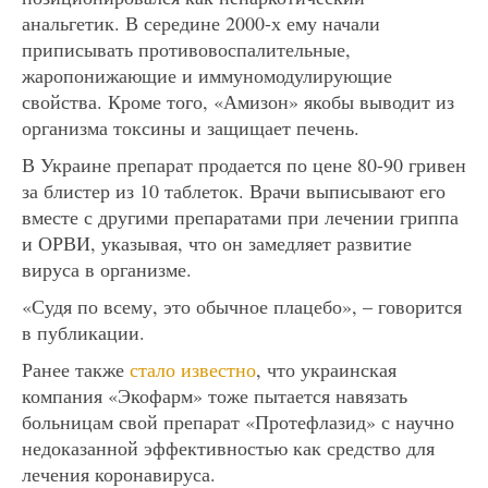
анальгетик. В середине 2000-х ему начали
приписывать противовоспалительные,
жаропонижающие и иммуномодулирующие
свойства. Кроме того, «Амизон» якобы выводит из
организма токсины и защищает печень.
В Украине препарат продается по цене 80-90 гривен
за блистер из 10 таблеток. Врачи выписывают его
вместе с другими препаратами при лечении гриппа
и ОРВИ, указывая, что он замедляет развитие
вируса в организме.
«Судя по всему, это обычное плацебо», – говорится
в публикации.
Ранее также
стало известно
, что украинская
компания «Экофарм» тоже пытается навязать
больницам свой препарат «Протефлазид» с научно
недоказанной эффективностью как средство для
лечения коронавируса.