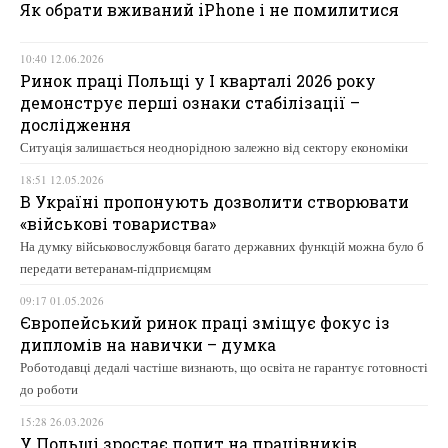
Як обрати вживаний iPhone і не помилитися
10:40 12.06.2026
Ринок праці Польщі у І кварталі 2026 року
демонструє перші ознаки стабілізації –
дослідження
Ситуація залишається неоднорідною залежно від сектору економіки
18:51 12.05.2026
В Україні пропонують дозволити створювати
«військові товариства»
На думку військовослужбовця багато державних функцій можна було б
передати ветеранам-підприємцям
09:17 01.05.2026
Європейський ринок праці зміщує фокус із
дипломів на навички – думка
Роботодавці дедалі частіше визнають, що освіта не гарантує готовності
до роботи
15:28 26.03.2026
У Польщі зростає попит на працівників