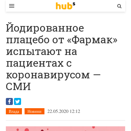
ВЛАДА
Йодированное
ЕКОНОМІКА
плацебо от «Фармак»
БІЗНЕС
испытают на
СТАРТЕР
пациентах с
КОНТАКТИ
коронавирусом —
СМИ
22.05.2020 12:12
Влада
Новини