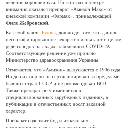
лечения коронавируса. На этот раз в центре
внимания оказался препарат «Амизон Макс» от
киевской компании «Фармак», принадлежащей
Филе Жебровской
.
Как сообщают
#Буквы
, дошло до того, что данное
несертифицированное лекарство испытают в целом
ряде городов на людях, заболевших COVID-19.
Соответствующее решение уже приняло
Министерство здравоохранения Украины.
Отмечается, что «Амизон» выпускается с 1996 года.
Но до сих пор он не сертифицирован за пределами
бывших стран СССР и не рекомендован ВОЗ.
Также препарат не упоминается в
специализированных зарубежных изданиях, а
публикации в отечественных носят заказной
характер.
Препарат содержит йод и изначально
позиционировался как ненаркотический