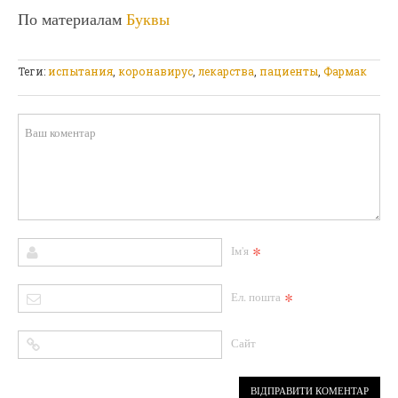
По материалам
Буквы
Теги:
испытания
,
коронавирус
,
лекарства
,
пациенты
,
Фармак
*
Ім'я
*
Ел. пошта
Сайт