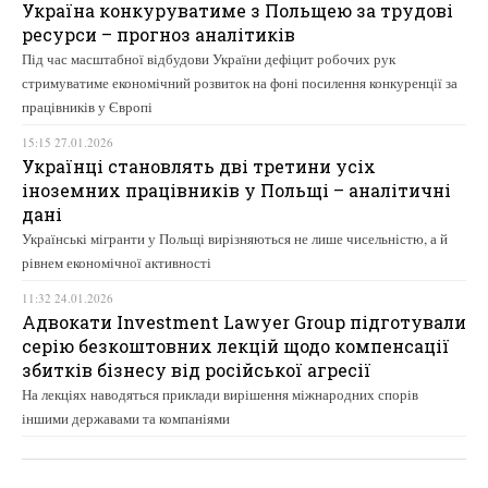
Україна конкуруватиме з Польщею за трудові
ресурси – прогноз аналітиків
Під час масштабної відбудови України дефіцит робочих рук
стримуватиме економічний розвиток на фоні посилення конкуренції за
працівників у Європі
15:15 27.01.2026
Українці становлять дві третини усіх
іноземних працівників у Польщі – аналітичні
дані
Українські мігранти у Польщі вирізняються не лише чисельністю, а й
рівнем економічної активності
11:32 24.01.2026
Адвокати Investment Lawyer Group підготували
серію безкоштовних лекцій щодо компенсації
збитків бізнесу від російської агресії
На лекціях наводяться приклади вирішення міжнародних спорів
іншими державами та компаніями