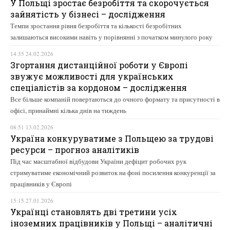
У Польщі зростає безробіття та скорочується
зайнятість у бізнесі – дослідження
Темпи зростання рівня безробіття та кількості безробітних
залишаються високими навіть у порівнянні з початком минулого року
14:35 24.02.2026
Згортання дистанційної роботи у Європі
звужує можливості для українських
спеціалістів за кордоном – дослідження
Все більше компаній повертаються до очного формату та присутності в
офісі, принаймні кілька днів на тиждень
08:51 13.02.2026
Україна конкуруватиме з Польщею за трудові
ресурси – прогноз аналітиків
Під час масштабної відбудови України дефіцит робочих рук
стримуватиме економічний розвиток на фоні посилення конкуренції за
працівників у Європі
15:15 27.01.2026
Українці становлять дві третини усіх
іноземних працівників у Польщі – аналітичні