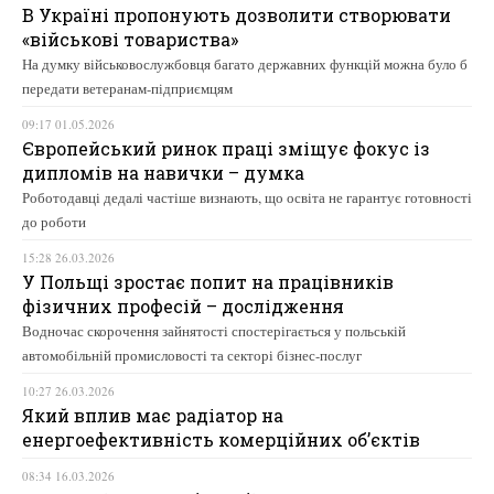
В Україні пропонують дозволити створювати
«військові товариства»
На думку військовослужбовця багато державних функцій можна було б
передати ветеранам-підприємцям
09:17 01.05.2026
Європейський ринок праці зміщує фокус із
дипломів на навички – думка
Роботодавці дедалі частіше визнають, що освіта не гарантує готовності
до роботи
15:28 26.03.2026
У Польщі зростає попит на працівників
фізичних професій – дослідження
Водночас скорочення зайнятості спостерігається у польській
автомобільній промисловості та секторі бізнес-послуг
10:27 26.03.2026
Який вплив має радіатор на
енергоефективність комерційних об’єктів
08:34 16.03.2026