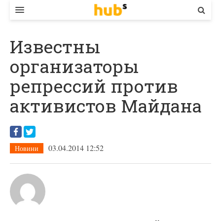
ВЛАДА
Известны
ЕКОНОМІКА
организаторы
БІЗНЕС
репрессий против
СТАРТЕР
активистов Майдана
КОНТАКТИ
03.04.2014 12:52
Новини