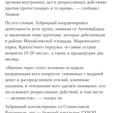
органам внутренних дел в репрессивных действиях
против протестующих в то время», — сообщил
Аваков.
По его словам, Зубрицкий координировал
деятельность всех групп, начиная от Антимайдана
и заканчивая теми группами, которые действовали
в районе Михайловской площади, Мариинского
парка, Крепостного переулка «в самые острые
моменты 19-20 числа», а также в предыдущие два
месяца.
«Именно через этого человека исходила
координация всех вопросов, связанных с выдачей
денег и распределением усилий, ключевые
указания, в отношении кого уделять внимание, кто
заслуживает репрессивных действий, в том числе
— активистов», — сказал он.
Зубрицкий контактировал со Станиславом
Рогозиным, это — бывший начальник ГУБОП