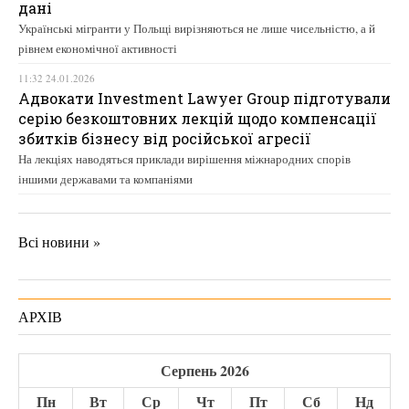
дані
Українські мігранти у Польщі вирізняються не лише чисельністю, а й
рівнем економічної активності
11:32 24.01.2026
Адвокати Investment Lawyer Group підготували
серію безкоштовних лекцій щодо компенсації
збитків бізнесу від російської агресії
На лекціях наводяться приклади вирішення міжнародних спорів
іншими державами та компаніями
Всі новини »
АРХІВ
Серпень 2026
Пн
Вт
Ср
Чт
Пт
Сб
Нд