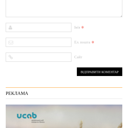
*
Ім'я
*
Ел. пошта
Сайт
РЕКЛАМА