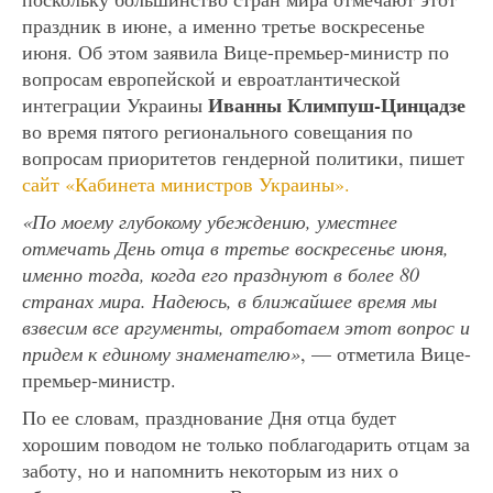
праздник в июне, а именно третье воскресенье
июня. Об этом заявила Вице-премьер-министр по
вопросам европейской и евроатлантической
Иванны Климпуш-Цинцадзе
интеграции Украины
во время пятого регионального совещания по
вопросам приоритетов гендерной политики, пишет
сайт «Кабинета министров Украины».
«По моему глубокому убеждению, уместнее
отмечать День отца в третье воскресенье июня,
именно тогда, когда его празднуют в более 80
странах мира. Надеюсь, в ближайшее время мы
взвесим все аргументы, отработаем этот вопрос и
придем к единому знаменателю»
, — отметила Вице-
премьер-министр.
По ее словам, празднование Дня отца будет
хорошим поводом не только поблагодарить отцам за
заботу, но и напомнить некоторым из них о