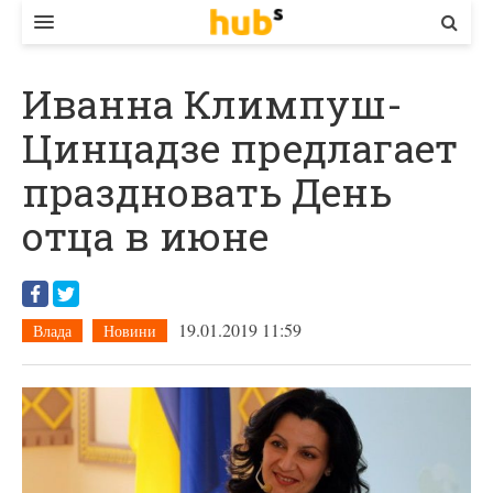
ВЛАДА
Иванна Климпуш-
ЕКОНОМІКА
Цинцадзе предлагает
БІЗНЕС
праздновать День
СТАРТЕР
отца в июне
КОНТАКТИ
19.01.2019 11:59
Влада
Новини