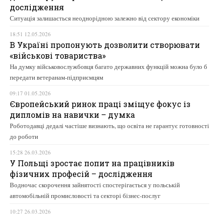
дослідження
Ситуація залишається неоднорідною залежно від сектору економіки
18:51 12.05.2026
В Україні пропонують дозволити створювати
«військові товариства»
На думку військовослужбовця багато державних функцій можна було б
передати ветеранам-підприємцям
09:17 01.05.2026
Європейський ринок праці зміщує фокус із
дипломів на навички – думка
Роботодавці дедалі частіше визнають, що освіта не гарантує готовності
до роботи
15:28 26.03.2026
У Польщі зростає попит на працівників
фізичних професій – дослідження
Водночас скорочення зайнятості спостерігається у польській
автомобільній промисловості та секторі бізнес-послуг
10:27 26.03.2026