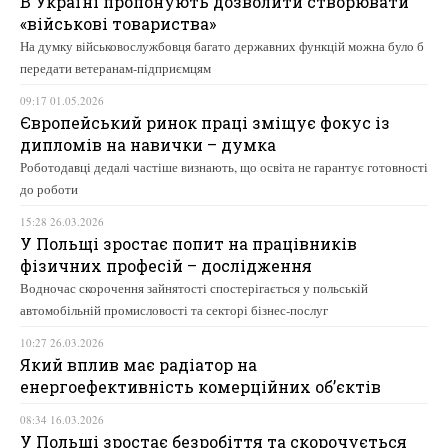
В Україні пропонують дозволити створювати
«військові товариства»
На думку військовослужбовця багато державних функцій можна було б
передати ветеранам-підприємцям
09:17 01.05.2026
Європейський ринок праці зміщує фокус із
дипломів на навички – думка
Роботодавці дедалі частіше визнають, що освіта не гарантує готовності
до роботи
15:28 26.03.2026
У Польщі зростає попит на працівників
фізичних професій – дослідження
Водночас скорочення зайнятості спостерігається у польській
автомобільній промисловості та секторі бізнес-послуг
10:27 26.03.2026
Який вплив має радіатор на
енергоефективність комерційних об’єктів
08:34 16.03.2026
У Польщі зростає безробіття та скорочується