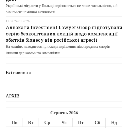
Українські мігранти у Польщі вирізняються не лише чисельністю, а й
рівнем економічної активності
11:32 24.01.2026
Адвокати Investment Lawyer Group підготували
серію безкоштовних лекцій щодо компенсації
збитків бізнесу від російської агресії
На лекціях наводяться приклади вирішення міжнародних спорів
іншими державами та компаніями
Всі новини »
АРХІВ
Серпень 2026
Пн
Вт
Ср
Чт
Пт
Сб
Нд