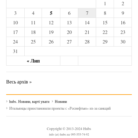
1
2
5
3
4
6
7
8
9
10
11
12
13
14
15
16
17
18
19
20
21
22
23
24
25
26
27
28
29
30
31
« Лип
Весь архів »
hubs. Новини, варті уваги
Новини
Итальянцы приостановили проекты с «Роснефтью» из-за санкций
Copyright © 2013-2024 Hubs
info (at) hubs.ua 095-555-74-92