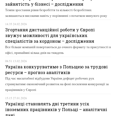
зайнятість у бізнесі – дослідження
Темпи зростання рівня безробіття та кількості безробітних
залишаються високими навіть у порівнянні з початком минулого року
14:35 24.02.2026
Згортання дистанційної роботи у Європі
звужує можливості для українських
спеціалістів за кордоном – дослідження
Все більше компаній повертаються до очного формату та присутності в
офісі, принаймні кілька днів на тиждень
08:51 13.02.2026
Україна конкуруватиме з Польщею за трудові
ресурси – прогноз аналітиків
Під час масштабної відбудови України дефіцит робочих рук
стримуватиме економічний розвиток на фоні посилення конкуренції за
працівників у Європі
15:15 27.01.2026
Українці становлять дві третини усіх
іноземних працівників у Польщі – аналітичні
дані