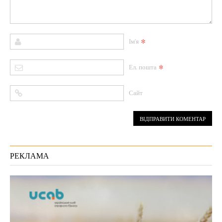
*
Ім'я
*
Ел. пошта
Сайт
РЕКЛАМА