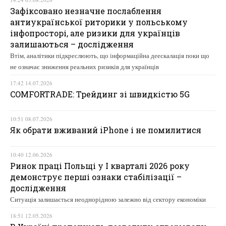
Зафіксовано незначне послаблення
антиукраїнської риторики у польському
інфопросторі, але ризики для українців
залишаються – дослідження
Втім, аналітики підкреслюють, що інформаційна деескалація поки що
не означає зниження реальних ризиків для українців
17:42 14.07.2026
COMFORTRADE: Трейдинг зі швидкістю 5G
10:51 08.07.2026
Як обрати вживаний iPhone і не помилитися
10:40 12.06.2026
Ринок праці Польщі у І кварталі 2026 року
демонструє перші ознаки стабілізації –
дослідження
Ситуація залишається неоднорідною залежно від сектору економіки
18:51 12.05.2026