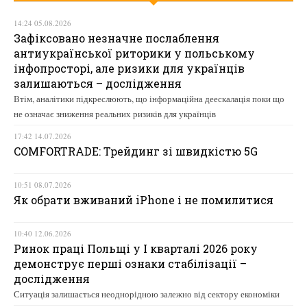
14:24 05.08.2026
Зафіксовано незначне послаблення
антиукраїнської риторики у польському
інфопросторі, але ризики для українців
залишаються – дослідження
Втім, аналітики підкреслюють, що інформаційна деескалація поки що
не означає зниження реальних ризиків для українців
17:42 14.07.2026
COMFORTRADE: Трейдинг зі швидкістю 5G
10:51 08.07.2026
Як обрати вживаний iPhone і не помилитися
10:40 12.06.2026
Ринок праці Польщі у І кварталі 2026 року
демонструє перші ознаки стабілізації –
дослідження
Ситуація залишається неоднорідною залежно від сектору економіки