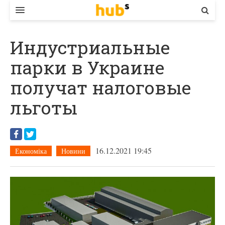
ВЛАДА
Индустриальные
ЕКОНОМІКА
парки в Украине
БІЗНЕС
получат налоговые
СТАРТЕР
льготы
КОНТАКТИ
16.12.2021 19:45
Економіка
Новини