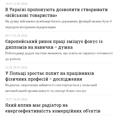
18:51 12.05.2026
В Україні пропонують дозволити створювати
«військові товариства»
На думку військовослужбовця багато державних функцій можна було б
передати ветеранам-підприємцям
09:17 01.05.2026
Європейський ринок праці зміщує фокус із
дипломів на навички – думка
Роботодавці дедалі частіше визнають, що освіта не гарантує готовності
до роботи
15:28 26.03.2026
У Польщі зростає попит на працівників
фізичних професій – дослідження
Водночас скорочення зайнятості спостерігається у польській
автомобільній промисловості та секторі бізнес-послуг
10:27 26.03.2026
Який вплив має радіатор на
енергоефективність комерційних об’єктів