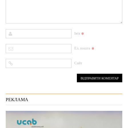
*
Ім'я
*
Ел. пошта
Сайт
РЕКЛАМА