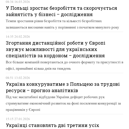
08:34 16.03.2026
У Польщі зростає безробіття та скорочується
зайнятість у бізнесі – дослідження
Темпи зростання рівня безробіття та кількості безробітних
залишаються високими навіть у порівнянні з початком минулого року
14:35 24.02.2026
Згортання дистанційної роботи у Європі
звужує можливості для українських
спеціалістів за кордоном – дослідження
Все більше компаній повертаються до очного формату та присутності в
офісі, принаймні кілька днів на тиждень
08:51 13.02.2026
Україна конкуруватиме з Польщею за трудові
ресурси – прогноз аналітиків
Під час масштабної відбудови України дефіцит робочих рук
стримуватиме економічний розвиток на фоні посилення конкуренції за
працівників у Європі
15:15 27.01.2026
Українці становлять дві третини усіх