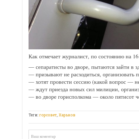
Как отмечает журналист, по состоянию на 16
— сепаратисты во дворе, пытаются зайти в з
— призывают не расходиться, организовать п
— хотят провести сессию (какой вопрос — не
— ждут приезда новых сил милиции, органи
— во дворе горисполкома — около пятисот ч
Теги:
горсовет
,
Харьков