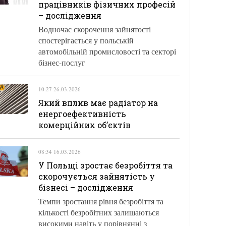
працівників фізичних професій
– дослідження
Водночас скорочення зайнятості
спостерігається у польській
автомобільній промисловості та секторі
бізнес-послуг
10:27 26.03.2026
Який вплив має радіатор на
енергоефективність
комерційних об’єктів
08:34 16.03.2026
У Польщі зростає безробіття та
скорочується зайнятість у
бізнесі – дослідження
Темпи зростання рівня безробіття та
кількості безробітних залишаються
високими навіть у порівнянні з