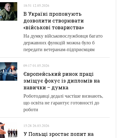
18:51 12.05.2026
В Україні пропонують
дозволити створювати
«військові товариства»
На думку військовослужбовця багато
державних функцій можна було б
передати ветеранам-підприємцям
09:17 01.05.2026
Європейський ринок праці
зміщує фокус із дипломів на
навички – думка
Роботодавці дедалі частіше визнають,
що освіта не гарантує готовності до
роботи
15:28 26.03.2026
У Польщі зростає попит на