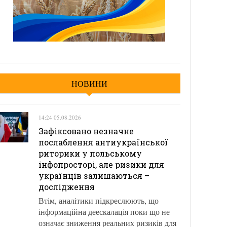
НОВИНИ
14:24 05.08.2026
Зафіксовано незначне
послаблення антиукраїнської
риторики у польському
інфопросторі, але ризики для
українців залишаються –
дослідження
Втім, аналітики підкреслюють, що
інформаційна деескалація поки що не
означає зниження реальних ризиків для