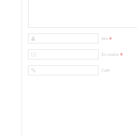
*
Ім'я
*
Ел. пошта
Сайт