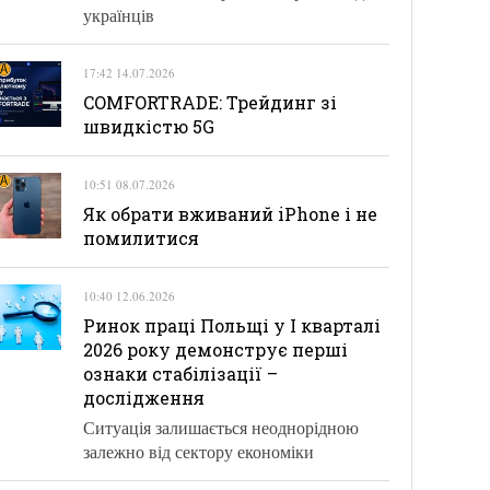
українців
17:42 14.07.2026
COMFORTRADE: Трейдинг зі
швидкістю 5G
10:51 08.07.2026
Як обрати вживаний iPhone і не
помилитися
10:40 12.06.2026
Ринок праці Польщі у І кварталі
2026 року демонструє перші
ознаки стабілізації –
дослідження
Ситуація залишається неоднорідною
залежно від сектору економіки