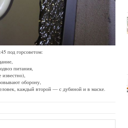
:45 под горсоветом:
дание,
одвоз питания,
 известно),
зовывают оборону,
еловек, каждый второй — с дубиной и в маске.