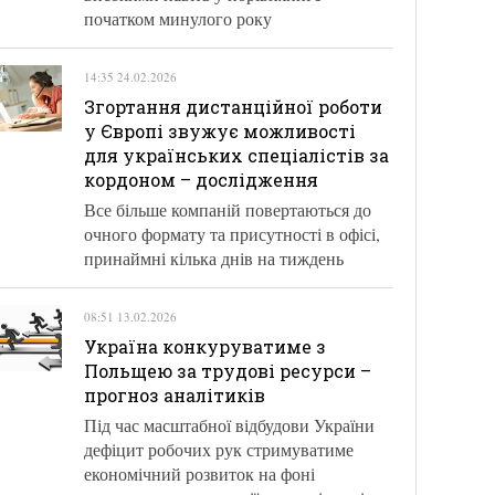
початком минулого року
14:35 24.02.2026
Згортання дистанційної роботи
у Європі звужує можливості
для українських спеціалістів за
кордоном – дослідження
Все більше компаній повертаються до
очного формату та присутності в офісі,
принаймні кілька днів на тиждень
08:51 13.02.2026
Україна конкуруватиме з
Польщею за трудові ресурси –
прогноз аналітиків
Під час масштабної відбудови України
дефіцит робочих рук стримуватиме
економічний розвиток на фоні