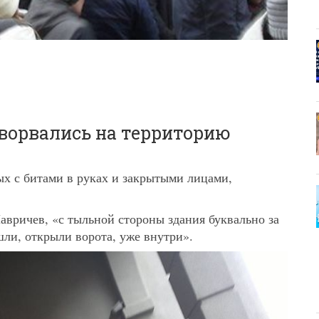
ворвались на территорию
х с битами в руках и закрытыми лицами,
авричев, «с тыльной стороны здания буквально за
шли, открыли ворота, уже внутри».