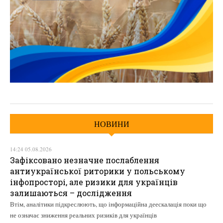
НОВИНИ
14:24 05.08.2026
Зафіксовано незначне послаблення
антиукраїнської риторики у польському
інфопросторі, але ризики для українців
залишаються – дослідження
Втім, аналітики підкреслюють, що інформаційна деескалація поки що
не означає зниження реальних ризиків для українців