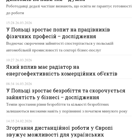
Роботодавці дедалі частіше визнають, що освіта не гарантує готовності
до роботи
15:28 26.03.2026
У Польщі зростає попит на працівників
фізичних професій – дослідження
Водночас скорочення зайнятості спостерігається у польській
автомобільній промисловості та секторі бізнес-послуг
10:27 26.03.2026
Який вплив має радіатор на
енергоефективність комерційних об’єктів
08:34 16.03.2026
У Польщі зростає безробіття та скорочується
зайнятість у бізнесі – дослідження
Темпи зростання рівня безробіття та кількості безробітних
залишаються високими навіть у порівнянні з початком минулого року
14:35 24.02.2026
Згортання дистанційної роботи у Європі
звужує можливості для українських