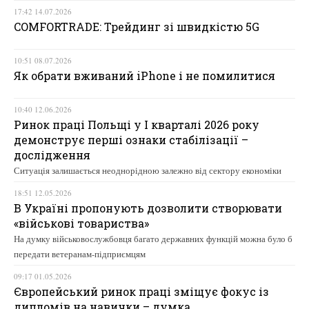
17:42 14.07.2026
COMFORTRADE: Трейдинг зі швидкістю 5G
10:51 08.07.2026
Як обрати вживаний iPhone і не помилитися
10:40 12.06.2026
Ринок праці Польщі у І кварталі 2026 року
демонструє перші ознаки стабілізації –
дослідження
Ситуація залишається неоднорідною залежно від сектору економіки
18:51 12.05.2026
В Україні пропонують дозволити створювати
«військові товариства»
На думку військовослужбовця багато державних функцій можна було б
передати ветеранам-підприємцям
09:17 01.05.2026
Європейський ринок праці зміщує фокус із
дипломів на навички – думка