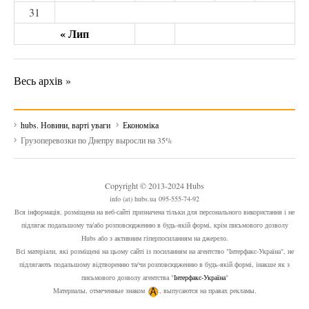
31
« Лип
Весь архів »
hubs. Новини, варті уваги
Економіка
Грузоперевозки по Днепру выросли на 35%
Copyright © 2013-2024 Hubs
info (at) hubs.ua 095-555-74-92
Вся інформація, розміщена на веб-сайті призначена тільки для персонального використання і не
підлягає подальшому та/або розповсюдженню в будь-якій формі, крім письмового дозволу
Hubs або з активним гіперпосиланням на джерело.
Всі матеріали, які розміщені на цьому сайті із посиланням на агентство "Інтерфакс-Україна", не
підлягають подальшому відтворенню та/чи розповсюдженню в будь-якій формі, інакше як з
письмового дозволу агентства "
Інтерфакс-Україна
"
Материалы, отмеченные знаком
, выпусаются на правах рекламы.