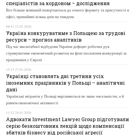
спеціалістів за кордоном – дослідження
Все більше компаній повертаються до очного формату та присутності в
офісі, принаймні кілька днів на тиждень
08:51 13.02.2026
Україна конкуруватиме з Польщею за трудові
ресурси – прогноз аналітиків
Під час масштабної відбудови України дефіцит робочих рук
стримуватиме економічний розвиток на фоні посилення конкуренції за
працівників у Європі
15:15 27.01.2026
Українці становлять дві третини усіх
іноземних працівників у Польщі – аналітичні
дані
Українські мігранти у Польщі вирізняються не лише чисельністю, а й
рівнем економічної активності
11:32 24.01.2026
Адвокати Investment Lawyer Group підготували
серію безкоштовних лекцій щодо компенсації
збитків бізнесу від російської агресії