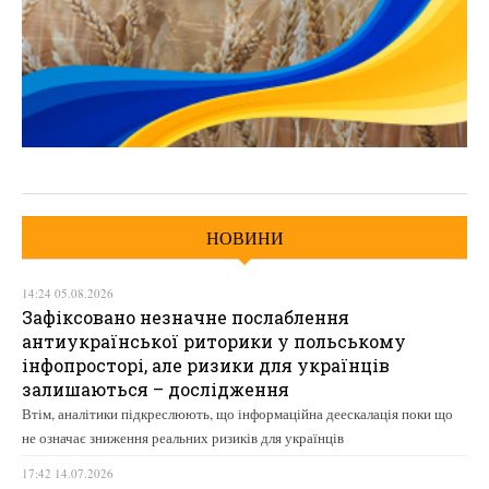
НОВИНИ
14:24 05.08.2026
Зафіксовано незначне послаблення
антиукраїнської риторики у польському
інфопросторі, але ризики для українців
залишаються – дослідження
Втім, аналітики підкреслюють, що інформаційна деескалація поки що
не означає зниження реальних ризиків для українців
17:42 14.07.2026