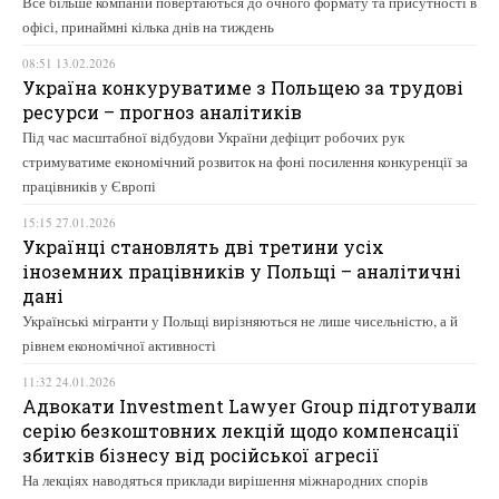
Все більше компаній повертаються до очного формату та присутності в
офісі, принаймні кілька днів на тиждень
08:51 13.02.2026
Україна конкуруватиме з Польщею за трудові
ресурси – прогноз аналітиків
Під час масштабної відбудови України дефіцит робочих рук
стримуватиме економічний розвиток на фоні посилення конкуренції за
працівників у Європі
15:15 27.01.2026
Українці становлять дві третини усіх
іноземних працівників у Польщі – аналітичні
дані
Українські мігранти у Польщі вирізняються не лише чисельністю, а й
рівнем економічної активності
11:32 24.01.2026
Адвокати Investment Lawyer Group підготували
серію безкоштовних лекцій щодо компенсації
збитків бізнесу від російської агресії
На лекціях наводяться приклади вирішення міжнародних спорів