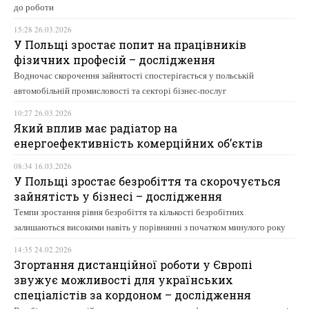
до роботи
15:28 26.03.2026
У Польщі зростає попит на працівників
фізичних професій – дослідження
Водночас скорочення зайнятості спостерігається у польській
автомобільній промисловості та секторі бізнес-послуг
10:27 26.03.2026
Який вплив має радіатор на
енергоефективність комерційних об’єктів
08:34 16.03.2026
У Польщі зростає безробіття та скорочується
зайнятість у бізнесі – дослідження
Темпи зростання рівня безробіття та кількості безробітних
залишаються високими навіть у порівнянні з початком минулого року
14:35 24.02.2026
Згортання дистанційної роботи у Європі
звужує можливості для українських
спеціалістів за кордоном – дослідження