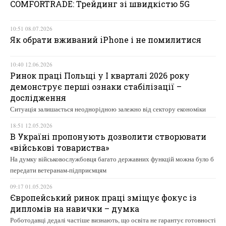
COMFORTRADE: Трейдинг зі швидкістю 5G
10:51 08.07.2026
Як обрати вживаний iPhone і не помилитися
10:40 12.06.2026
Ринок праці Польщі у І кварталі 2026 року
демонструє перші ознаки стабілізації –
дослідження
Ситуація залишається неоднорідною залежно від сектору економіки
18:51 12.05.2026
В Україні пропонують дозволити створювати
«військові товариства»
На думку військовослужбовця багато державних функцій можна було б
передати ветеранам-підприємцям
09:17 01.05.2026
Європейський ринок праці зміщує фокус із
дипломів на навички – думка
Роботодавці дедалі частіше визнають, що освіта не гарантує готовності