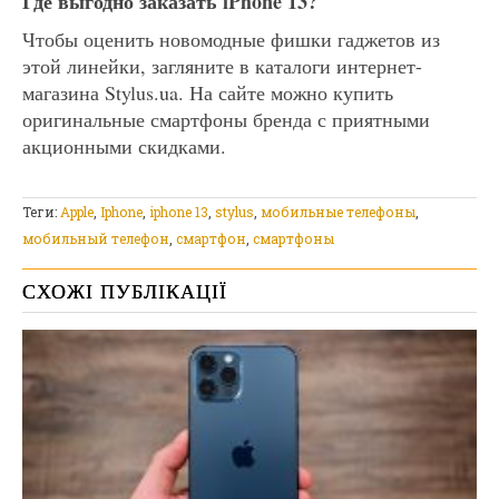
Где выгодно заказать iPhone 13?
Чтобы оценить новомодные фишки гаджетов из
этой линейки, загляните в каталоги интернет-
магазина Stylus.ua. На сайте можно купить
оригинальные смартфоны бренда с приятными
акционными скидками.
Теги:
Apple
,
Iphone
,
iphone 13
,
stylus
,
мобильные телефоны
,
мобильный телефон
,
смартфон
,
смартфоны
СХОЖІ ПУБЛІКАЦІЇ