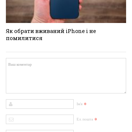
Як обрати вживаний iPhone і не
помилитися
*
Ім'я
*
Ел. пошта