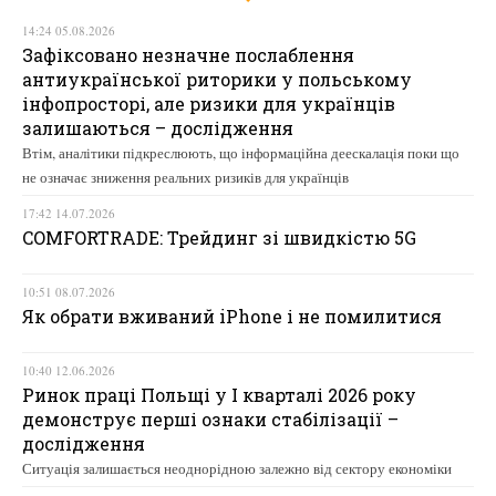
14:24 05.08.2026
Зафіксовано незначне послаблення
антиукраїнської риторики у польському
інфопросторі, але ризики для українців
залишаються – дослідження
Втім, аналітики підкреслюють, що інформаційна деескалація поки що
не означає зниження реальних ризиків для українців
17:42 14.07.2026
COMFORTRADE: Трейдинг зі швидкістю 5G
10:51 08.07.2026
Як обрати вживаний iPhone і не помилитися
10:40 12.06.2026
Ринок праці Польщі у І кварталі 2026 року
демонструє перші ознаки стабілізації –
дослідження
Ситуація залишається неоднорідною залежно від сектору економіки