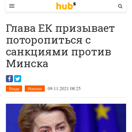
ВЛАДА
Глава ЕК призывает
ЕКОНОМІКА
поторопиться с
БІЗНЕС
санкциями против
СТАРТЕР
Минска
КОНТАКТИ
09.11.2021 08:25
Влада
Новини