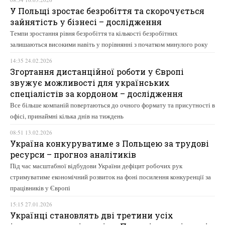
У Польщі зростає безробіття та скорочується
зайнятість у бізнесі – дослідження
Темпи зростання рівня безробіття та кількості безробітних
залишаються високими навіть у порівнянні з початком минулого року
14:35 24.02.2026
Згортання дистанційної роботи у Європі
звужує можливості для українських
спеціалістів за кордоном – дослідження
Все більше компаній повертаються до очного формату та присутності в
офісі, принаймні кілька днів на тиждень
08:51 13.02.2026
Україна конкуруватиме з Польщею за трудові
ресурси – прогноз аналітиків
Під час масштабної відбудови України дефіцит робочих рук
стримуватиме економічний розвиток на фоні посилення конкуренції за
працівників у Європі
15:15 27.01.2026
Українці становлять дві третини усіх