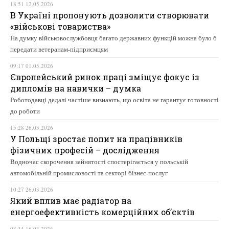
18:51 12.05.2026
В Україні пропонують дозволити створювати
«військові товариства»
На думку військовослужбовця багато державних функцій можна було б
передати ветеранам-підприємцям
09:17 01.05.2026
Європейський ринок праці зміщує фокус із
дипломів на навички – думка
Роботодавці дедалі частіше визнають, що освіта не гарантує готовності
до роботи
15:28 26.03.2026
У Польщі зростає попит на працівників
фізичних професій – дослідження
Водночас скорочення зайнятості спостерігається у польській
автомобільній промисловості та секторі бізнес-послуг
10:27 26.03.2026
Який вплив має радіатор на
енергоефективність комерційних об’єктів
08:34 16.03.2026