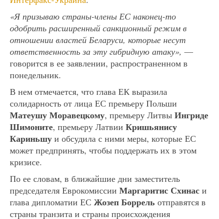
«Я призываю страны-члены ЕС наконец-то
одобрить расширенный санкционный режим в
отношении властей Беларуси, которые несут
ответственность за эту гибридную атаку»,
—
говорится в ее заявлении, распространенном в
понедельник.
В нем отмечается, что глава ЕК выразила
солидарность от лица ЕС премьеру Польши
Матеушу Моравецкому
Ингриде
, премьеру Литвы
Шимоните
Кришьянису
, премьеру Латвии
Кариньшу
и обсудила с ними меры, которые ЕС
может предпринять, чтобы поддержать их в этом
кризисе.
По ее словам, в ближайшие дни заместитель
Маргаритис Схинас
председателя Еврокомиссии
и
Жозеп Боррель
глава дипломатии ЕС
отправятся в
страны транзита и страны происхождения