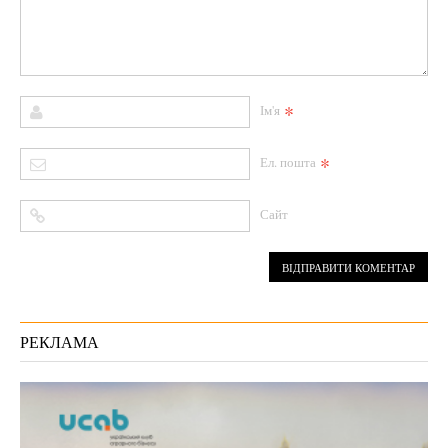
*
Ім'я
*
Ел. пошта
Сайт
РЕКЛАМА