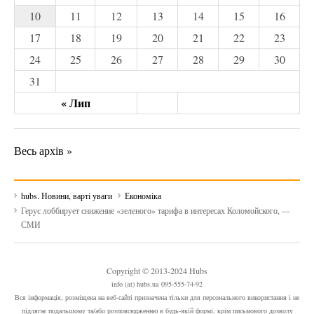
10
11
12
13
14
15
16
17
18
19
20
21
22
23
24
25
26
27
28
29
30
31
« Лип
Весь архів »
hubs. Новини, варті уваги
Економіка
Герус лоббирует снижение «зеленого» тарифа в интересах Коломойского, —
СМИ
Copyright © 2013-2024 Hubs
info (at) hubs.ua 095-555-74-92
Вся інформація, розміщена на веб-сайті призначена тільки для персонального використання і не
підлягає подальшому та/або розповсюдженню в будь-якій формі, крім письмового дозволу