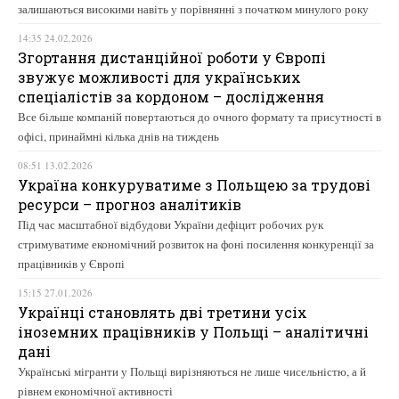
залишаються високими навіть у порівнянні з початком минулого року
14:35 24.02.2026
Згортання дистанційної роботи у Європі
звужує можливості для українських
спеціалістів за кордоном – дослідження
Все більше компаній повертаються до очного формату та присутності в
офісі, принаймні кілька днів на тиждень
08:51 13.02.2026
Україна конкуруватиме з Польщею за трудові
ресурси – прогноз аналітиків
Під час масштабної відбудови України дефіцит робочих рук
стримуватиме економічний розвиток на фоні посилення конкуренції за
працівників у Європі
15:15 27.01.2026
Українці становлять дві третини усіх
іноземних працівників у Польщі – аналітичні
дані
Українські мігранти у Польщі вирізняються не лише чисельністю, а й
рівнем економічної активності