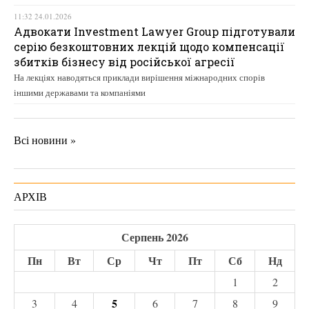
11:32 24.01.2026
Адвокати Investment Lawyer Group підготували
серію безкоштовних лекцій щодо компенсації
збитків бізнесу від російської агресії
На лекціях наводяться приклади вирішення міжнародних спорів
іншими державами та компаніями
Всі новини »
АРХІВ
Серпень 2026
Пн
Вт
Ср
Чт
Пт
Сб
Нд
1
2
5
3
4
6
7
8
9