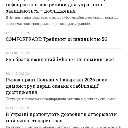
інфопросторі, але ризики для українців
залишаються – дослідження
Втім, аналітики підкреслюють, що інформаційна деескалація поки що
не означає зниження реальних ризиків для українців
17:42 14.07.2026
COMFORTRADE: Трейдинг зі швидкістю 5G
10:51 08.07.2026
Як обрати вживаний iPhone і не помилитися
10:40 12.06.2026
Ринок праці Польщі у І кварталі 2026 року
демонструє перші ознаки стабілізації –
дослідження
Ситуація залишається неоднорідною залежно від сектору економіки
18:51 12.05.2026
В Україні пропонують дозволити створювати
«військові товариства»
На думку військовослужбовця багато державних функцій можна було б