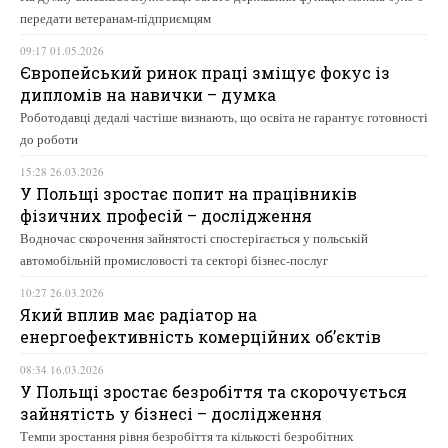
передати ветеранам-підприємцям
09:17 01.05.2026
Європейський ринок праці зміщує фокус із
дипломів на навички – думка
Роботодавці дедалі частіше визнають, що освіта не гарантує готовності
до роботи
15:28 26.03.2026
У Польщі зростає попит на працівників
фізичних професій – дослідження
Водночас скорочення зайнятості спостерігається у польській
автомобільній промисловості та секторі бізнес-послуг
10:27 26.03.2026
Який вплив має радіатор на
енергоефективність комерційних об’єктів
08:34 16.03.2026
У Польщі зростає безробіття та скорочується
зайнятість у бізнесі – дослідження
Темпи зростання рівня безробіття та кількості безробітних