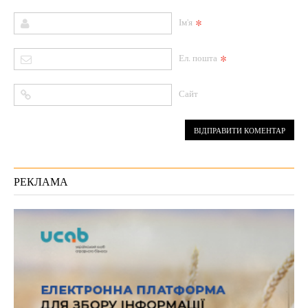
*
Ім'я
*
Ел. пошта
Сайт
РЕКЛАМА