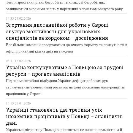
Темпи зростання рівня безробіття та кількості безробітних
залишаються високими навіть у порівнянні з початком минулого року
14:35 24.02.2026
Згортання дистанційної роботи у Європі
звужує можливості для українських
спеціалістів за кордоном – дослідження
Все більше компаній повертаються до очного формату та присутності в
офісі, принаймні кілька днів на тиждень
08:51 13.02.2026
Україна конкуруватиме з Польщею за трудові
ресурси – прогноз аналітиків
Під час масштабної відбудови України дефіцит робочих рук
стримуватиме економічний розвиток на фоні посилення конкуренції за
працівників у Європі
15:15 27.01.2026
Українці становлять дві третини усіх
іноземних працівників у Польщі – аналітичні
дані
Українські мігранти у Польщі вирізняються не лише чисельністю, а й