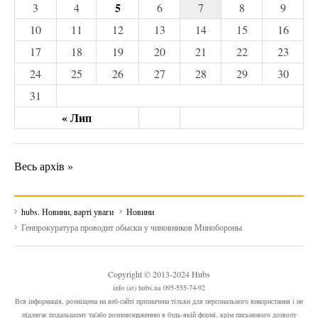
5
3
4
6
7
8
9
10
11
12
13
14
15
16
17
18
19
20
21
22
23
24
25
26
27
28
29
30
31
« Лип
Весь архів »
hubs. Новини, варті уваги
Новини
Генпрокуратура проводит обыски у чиновников Минобороны
Copyright © 2013-2024 Hubs
info (at) hubs.ua 095-555-74-92
Вся інформація, розміщена на веб-сайті призначена тільки для персонального використання і не
підлягає подальшому та/або розповсюдженню в будь-якій формі, крім письмового дозволу