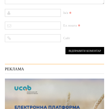
*
Ім'я
*
Ел. пошта
Сайт
РЕКЛАМА