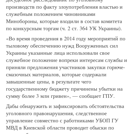
производств по факту злоупотребления властью и
служебным положением чиновниками
Минобороны, которые входили в состав комитета
по конкурсным торгам (ч. 2 ст. 364 УК Украины).
«Во время проведения в 2014 году мероприятий по
тыловому обеспечению нужд Вооруженных сил
Украины указанные лица использовали свое
служебное положение вопреки интересам службы и
приняли предложения участников закупки горюче-
смазочных материалов, которые содержали
завышенные цены, в результате чего
государственному бюджету причинены убытки на
сумму более 3 млн гривен», — сообщает ГПУ.
Дабы обнаружить и зафиксировать обстоятельства
уголовного правонарушения, следственное
управление совместно с работниками УБОП ГУ
МВД в Киевской области проводит обыски по