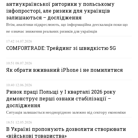
антиукраїнської риторики у польському
інфопросторі, але ризики для українців
залишаються – дослідження
Втім, аналітики підкреслюють, що інформаційна деескалація поки що
не означає зниження реальних ризиків для українців
17:42 14.07.2026
COMFORTRADE: Трейдинг зі швидкістю 5G
10:51 08.07.2026
Як обрати вживаний iPhone і не помилитися
10:40 12.06.2026
Ринок праці Польщі у І кварталі 2026 року
демонструє перші ознаки стабілізації –
дослідження
Ситуація залишається неоднорідною залежно від сектору економіки
18:51 12.05.2026
В Україні пропонують дозволити створювати
«військові товариства»