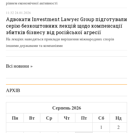
рівнем економічної активності
11:32 24.01.2026
Адвокати Investment Lawyer Group підготували
серію безкоштовних лекцій щодо компенсації
збитків бізнесу від російської агресії
На лекціях наводяться приклади вирішення міжнародних спорів
іншими державами та компаніями
Всі новини »
АРХІВ
Серпень 2026
Пн
Вт
Ср
Чт
Пт
Сб
Нд
1
2