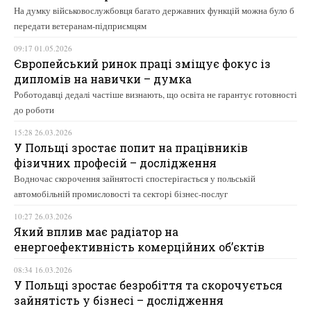
На думку військовослужбовця багато державних функцій можна було б
передати ветеранам-підприємцям
09:17 01.05.2026
Європейський ринок праці зміщує фокус із
дипломів на навички – думка
Роботодавці дедалі частіше визнають, що освіта не гарантує готовності
до роботи
15:28 26.03.2026
У Польщі зростає попит на працівників
фізичних професій – дослідження
Водночас скорочення зайнятості спостерігається у польській
автомобільній промисловості та секторі бізнес-послуг
10:27 26.03.2026
Який вплив має радіатор на
енергоефективність комерційних об’єктів
08:34 16.03.2026
У Польщі зростає безробіття та скорочується
зайнятість у бізнесі – дослідження