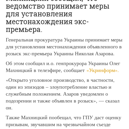
ведомство принимает меры
для установления
местонахождения экс-
премьера.
Генеральная прокуратура Украины принимает меры
для установления местонахождения объявленного в
розыск экс-премьера Украины Николая Азарова.
Об этом сообщил и.о. генпрокурора Украины Олег
Махницкий в телеэфире, сообщает
«Укринформ».
«Открыто уголовное производство, в частности,
один из эпизодов – злоупотребление властью и
служебным положением. Азаров уведомлен о
подозрении и также объявлен в розыск», — сказал
он.
Также Махницкий пообещал, что ГПУ даст оценку
призывам, звучавшим на чрезвычайном съезде