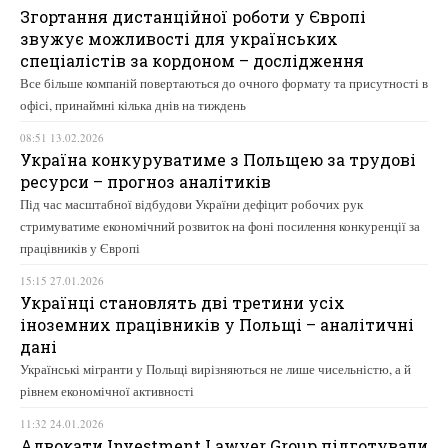
Згортання дистанційної роботи у Європі
звужує можливості для українських
спеціалістів за кордоном – дослідження
Все більше компаній повертаються до очного формату та присутності в
офісі, принаймні кілька днів на тиждень
08:51 13.02.2026
Україна конкуруватиме з Польщею за трудові
ресурси – прогноз аналітиків
Під час масштабної відбудови України дефіцит робочих рук
стримуватиме економічний розвиток на фоні посилення конкуренції за
працівників у Європі
15:15 27.01.2026
Українці становлять дві третини усіх
іноземних працівників у Польщі – аналітичні
дані
Українські мігранти у Польщі вирізняються не лише чисельністю, а й
рівнем економічної активності
11:32 24.01.2026
Адвокати Investment Lawyer Group підготували