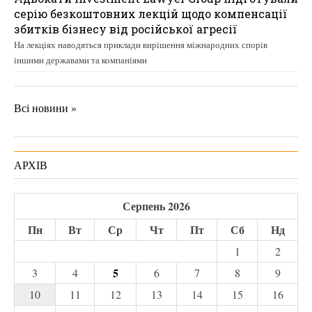
серію безкоштовних лекцій щодо компенсації
збитків бізнесу від російської агресії
На лекціях наводяться приклади вирішення міжнародних спорів
іншими державами та компаніями
Всі новини »
АРХІВ
Серпень 2026
Пн
Вт
Ср
Чт
Пт
Сб
Нд
1
2
5
3
4
6
7
8
9
10
11
12
13
14
15
16