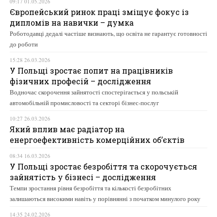
09:17 01.05.2026
Європейський ринок праці зміщує фокус із
дипломів на навички – думка
Роботодавці дедалі частіше визнають, що освіта не гарантує готовності
до роботи
15:28 26.03.2026
У Польщі зростає попит на працівників
фізичних професій – дослідження
Водночас скорочення зайнятості спостерігається у польській
автомобільній промисловості та секторі бізнес-послуг
10:27 26.03.2026
Який вплив має радіатор на
енергоефективність комерційних об’єктів
08:34 16.03.2026
У Польщі зростає безробіття та скорочується
зайнятість у бізнесі – дослідження
Темпи зростання рівня безробіття та кількості безробітних
залишаються високими навіть у порівнянні з початком минулого року
14:35 24.02.2026