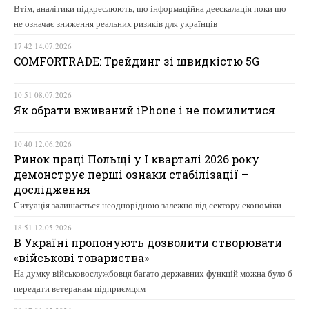
Втім, аналітики підкреслюють, що інформаційна деескалація поки що
не означає зниження реальних ризиків для українців
17:42 14.07.2026
COMFORTRADE: Трейдинг зі швидкістю 5G
10:51 08.07.2026
Як обрати вживаний iPhone і не помилитися
10:40 12.06.2026
Ринок праці Польщі у І кварталі 2026 року
демонструє перші ознаки стабілізації –
дослідження
Ситуація залишається неоднорідною залежно від сектору економіки
18:51 12.05.2026
В Україні пропонують дозволити створювати
«військові товариства»
На думку військовослужбовця багато державних функцій можна було б
передати ветеранам-підприємцям