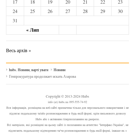
17
18
19
20
21
22
23
24
25
26
27
28
29
30
31
« Лип
Весь архів »
hubs. Новини, варті уваги
Новини
Генпрокуратура продолжает искать Азарова
Copyright © 2013-2024 Hubs
info (at) hubs.ua 095-555-74-92
Вся інформація, розміщена на веб-сайті призначена тільки для персонального використання і не
підлягає подальшому та/або розповсюдженню в будь-якій формі, крім письмового дозволу
Hubs або з активним гіперпосиланням на джерело.
Всі матеріали, які розміщені на цьому сайті із посиланням на агентство "Інтерфакс-Україна", не
підлягають подальшому відтворенню та/чи розповсюдженню в будь-якій формі, інакше як з