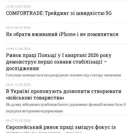
17:42 14.07.2026
COMFORTRADE: Трейдинг зі швидкістю 5G
10:51 08.07.2026
Як обрати вживаний iPhone і не помилитися
10:40 12.06.2026
Ринок праці Польщі у І кварталі 2026 року
демонструє перші ознаки стабілізації –
дослідження
Ситуація залишається неоднорідною залежно від сектору економіки
18:51 12.05.2026
В Україні пропонують дозволити створювати
«військові товариства»
На думку військовослужбовця багато державних функцій можна було б
передати ветеранам-підприємцям
09:17 01.05.2026
Європейський ринок праці зміщує фокус із