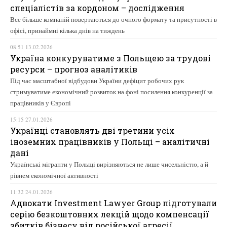
спеціалістів за кордоном – дослідження
Все більше компаній повертаються до очного формату та присутності в
офісі, принаймні кілька днів на тиждень
08:51 13.02.2026
Україна конкуруватиме з Польщею за трудові
ресурси – прогноз аналітиків
Під час масштабної відбудови України дефіцит робочих рук
стримуватиме економічний розвиток на фоні посилення конкуренції за
працівників у Європі
15:15 27.01.2026
Українці становлять дві третини усіх
іноземних працівників у Польщі – аналітичні
дані
Українські мігранти у Польщі вирізняються не лише чисельністю, а й
рівнем економічної активності
11:32 24.01.2026
Адвокати Investment Lawyer Group підготували
серію безкоштовних лекцій щодо компенсації
збитків бізнесу від російської агресії