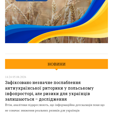
НОВИНИ
14:24 05.08.2026
Зафіксовано незначне послаблення
антиукраїнської риторики у польському
інфопросторі, але ризики для українців
залишаються – дослідження
Втім, аналітики підкреслюють, що інформаційна деескалація поки що
не означає зниження реальних ризиків для українців