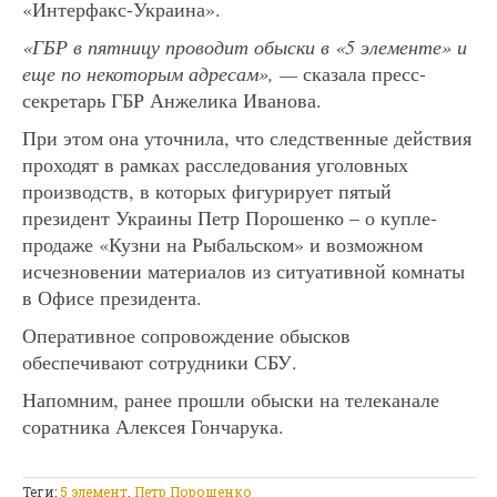
«Интерфакс-Украина».
«ГБР в пятницу проводит обыски в «5 элементе» и
еще по некоторым адресам», —
сказала пресс-
секретарь ГБР Анжелика Иванова.
При этом она уточнила, что следственные действия
проходят в рамках расследования уголовных
производств, в которых фигурирует пятый
президент Украины Петр Порошенко – о купле-
продаже «Кузни на Рыбальском» и возможном
исчезновении материалов из ситуативной комнаты
в Офисе президента.
Оперативное сопровождение обысков
обеспечивают сотрудники СБУ.
Напомним, ранее прошли обыски на телеканале
соратника Алексея Гончарука.
Теги:
5 элемент
,
Петр Порошенко