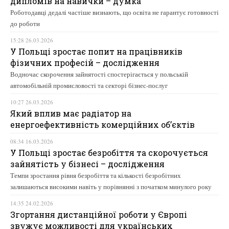
дипломів на навички – думка
Роботодавці дедалі частіше визнають, що освіта не гарантує готовності
до роботи
15:28 26.03.2026
У Польщі зростає попит на працівників
фізичних професій – дослідження
Водночас скорочення зайнятості спостерігається у польській
автомобільній промисловості та секторі бізнес-послуг
10:27 26.03.2026
Який вплив має радіатор на
енергоефективність комерційних об’єктів
08:34 16.03.2026
У Польщі зростає безробіття та скорочується
зайнятість у бізнесі – дослідження
Темпи зростання рівня безробіття та кількості безробітних
залишаються високими навіть у порівнянні з початком минулого року
14:35 24.02.2026
Згортання дистанційної роботи у Європі
звужує можливості для українських