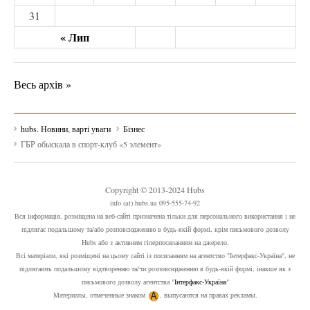
31
« Лип
Весь архів »
hubs. Новини, варті уваги
Бізнес
ГБР обыскала в спорт-клуб «5 элемент»
Copyright © 2013-2024 Hubs
info (at) hubs.ua 095-555-74-92
Вся інформація, розміщена на веб-сайті призначена тільки для персонального використання і не
підлягає подальшому та/або розповсюдженню в будь-якій формі, крім письмового дозволу
Hubs або з активним гіперпосиланням на джерело.
Всі матеріали, які розміщені на цьому сайті із посиланням на агентство "Інтерфакс-Україна", не
підлягають подальшому відтворенню та/чи розповсюдженню в будь-якій формі, інакше як з
письмового дозволу агентства "
Інтерфакс-Україна
"
Материалы, отмеченные знаком
, выпусаются на правах рекламы.