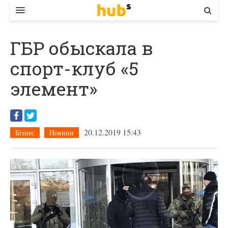
ВЛАДА
ГБР обыскала в
ЕКОНОМІКА
спорт-клуб «5
БІЗНЕС
элемент»
СТАРТЕР
КОНТАКТИ
20.12.2019 15:43
Бізнес
Новини