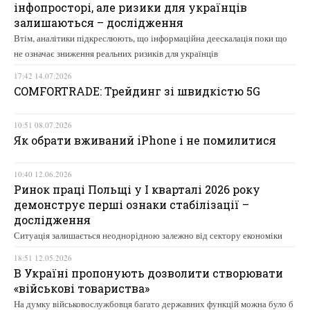
інфопросторі, але ризики для українців
залишаються – дослідження
Втім, аналітики підкреслюють, що інформаційна деескалація поки що
не означає зниження реальних ризиків для українців
17:42 14.07.2026
COMFORTRADE: Трейдинг зі швидкістю 5G
10:51 08.07.2026
Як обрати вживаний iPhone і не помилитися
10:40 12.06.2026
Ринок праці Польщі у І кварталі 2026 року
демонструє перші ознаки стабілізації –
дослідження
Ситуація залишається неоднорідною залежно від сектору економіки
18:51 12.05.2026
В Україні пропонують дозволити створювати
«військові товариства»
На думку військовослужбовця багато державних функцій можна було б