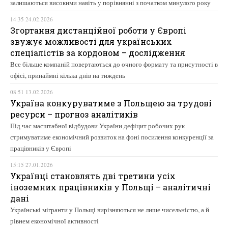
залишаються високими навіть у порівнянні з початком минулого року
14:35 24.02.2026
Згортання дистанційної роботи у Європі
звужує можливості для українських
спеціалістів за кордоном – дослідження
Все більше компаній повертаються до очного формату та присутності в
офісі, принаймні кілька днів на тиждень
08:51 13.02.2026
Україна конкуруватиме з Польщею за трудові
ресурси – прогноз аналітиків
Під час масштабної відбудови України дефіцит робочих рук
стримуватиме економічний розвиток на фоні посилення конкуренції за
працівників у Європі
15:15 27.01.2026
Українці становлять дві третини усіх
іноземних працівників у Польщі – аналітичні
дані
Українські мігранти у Польщі вирізняються не лише чисельністю, а й
рівнем економічної активності