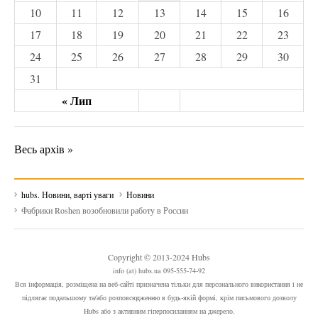
10
11
12
13
14
15
16
17
18
19
20
21
22
23
24
25
26
27
28
29
30
31
« Лип
Весь архів »
hubs. Новини, варті уваги
Новини
Фабрики Roshen возобновили работу в России
Copyright © 2013-2024 Hubs
info (at) hubs.ua 095-555-74-92
Вся інформація, розміщена на веб-сайті призначена тільки для персонального використання і не
підлягає подальшому та/або розповсюдженню в будь-якій формі, крім письмового дозволу
Hubs або з активним гіперпосиланням на джерело.