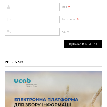
*
Ім'я
*
Ел. пошта
Сайт
РЕКЛАМА