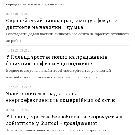
передати ветеранам-підприємцям
09:17 01.05.2026
Європейський ринок праці зміщує фокус із
дипломів на навички – думка
Роботодавці дедалі частіше визнають, що освіта не гарантує готовності
до роботи
15:28 26.03.2026
У Польщі зростає попит на працівників
фізичних професій – дослідження
Водночас скорочення зайнятості спостерігається у польській
автомобільній промисловості та секторі бізнес-послуг
10:27 26.03.2026
Який вплив має радіатор на
енергоефективність комерційних об’єктів
08:34 16.03.2026
У Польщі зростає безробіття та скорочується
зайнятість у бізнесі – дослідження
Темпи зростання рівня безробіття та кількості безробітних