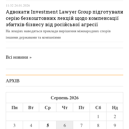
11:32 24.01.2026
Адвокати Investment Lawyer Group підготували
серію безкоштовних лекцій щодо компенсації
збитків бізнесу від російської агресії
На лекціях наводяться приклади вирішення міжнародних спорів
іншими державами та компаніями
Всі новини »
АРХІВ
Серпень 2026
Пн
Вт
Ср
Чт
Пт
Сб
Нд
1
2
5
3
4
6
7
8
9