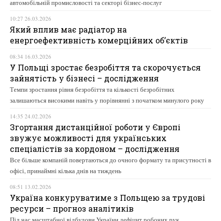
автомобільній промисловості та секторі бізнес-послуг
10:27 26.03.2026
Який вплив має радіатор на
енергоефективність комерційних об’єктів
08:34 16.03.2026
У Польщі зростає безробіття та скорочується
зайнятість у бізнесі – дослідження
Темпи зростання рівня безробіття та кількості безробітних
залишаються високими навіть у порівнянні з початком минулого року
14:35 24.02.2026
Згортання дистанційної роботи у Європі
звужує можливості для українських
спеціалістів за кордоном – дослідження
Все більше компаній повертаються до очного формату та присутності в
офісі, принаймні кілька днів на тиждень
08:51 13.02.2026
Україна конкуруватиме з Польщею за трудові
ресурси – прогноз аналітиків
Під час масштабної відбудови України дефіцит робочих рук