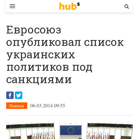
ВЛАДА
Евросоюз
ЕКОНОМІКА
опубликовал список
БІЗНЕС
украинских
СТАРТЕР
политиков под
КОНТАКТИ
санкциями
06.03.2014 09:55
Новини