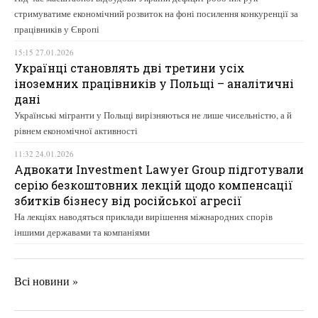
стримуватиме економічний розвиток на фоні посилення конкуренції за
працівників у Європі
15:15 27.01.2026
Українці становлять дві третини усіх
іноземних працівників у Польщі – аналітичні
дані
Українські мігранти у Польщі вирізняються не лише чисельністю, а й
рівнем економічної активності
11:32 24.01.2026
Адвокати Investment Lawyer Group підготували
серію безкоштовних лекцій щодо компенсації
збитків бізнесу від російської агресії
На лекціях наводяться приклади вирішення міжнародних спорів
іншими державами та компаніями
Всі новини »