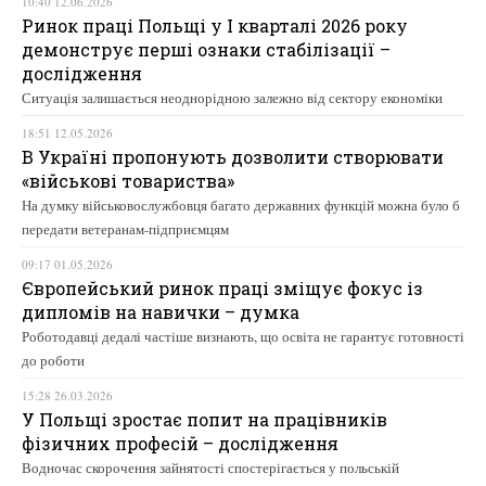
10:40 12.06.2026
Ринок праці Польщі у І кварталі 2026 року
демонструє перші ознаки стабілізації –
дослідження
Ситуація залишається неоднорідною залежно від сектору економіки
18:51 12.05.2026
В Україні пропонують дозволити створювати
«військові товариства»
На думку військовослужбовця багато державних функцій можна було б
передати ветеранам-підприємцям
09:17 01.05.2026
Європейський ринок праці зміщує фокус із
дипломів на навички – думка
Роботодавці дедалі частіше визнають, що освіта не гарантує готовності
до роботи
15:28 26.03.2026
У Польщі зростає попит на працівників
фізичних професій – дослідження
Водночас скорочення зайнятості спостерігається у польській