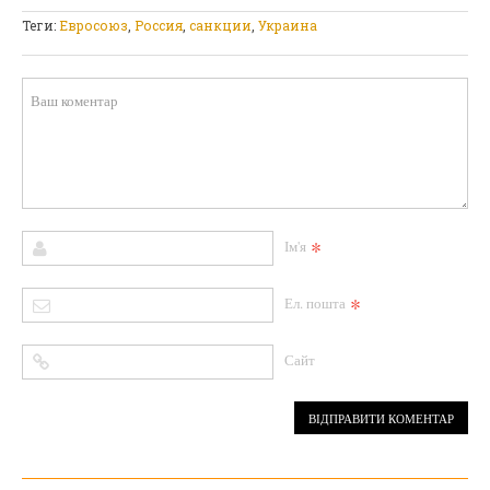
Теги:
Евросоюз
,
Россия
,
санкции
,
Украина
*
Ім'я
*
Ел. пошта
Сайт