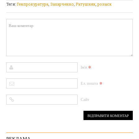
Теги:
Генпрокуратура
,
Захарченко
,
Ратушняк
,
розыск
*
Ім'я
*
Ел. пошта
Сайт
РЕКЛАМА