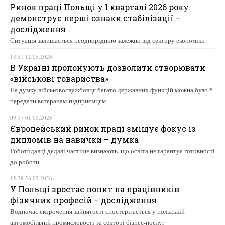
Ринок праці Польщі у І кварталі 2026 року
демонструє перші ознаки стабілізації –
дослідження
Ситуація залишається неоднорідною залежно від сектору економіки
18:51 12.05.2026
В Україні пропонують дозволити створювати
«військові товариства»
На думку військовослужбовця багато державних функцій можна було б
передати ветеранам-підприємцям
09:17 01.05.2026
Європейський ринок праці зміщує фокус із
дипломів на навички – думка
Роботодавці дедалі частіше визнають, що освіта не гарантує готовності
до роботи
15:28 26.03.2026
У Польщі зростає попит на працівників
фізичних професій – дослідження
Водночас скорочення зайнятості спостерігається у польській
автомобільній промисловості та секторі бізнес-послуг