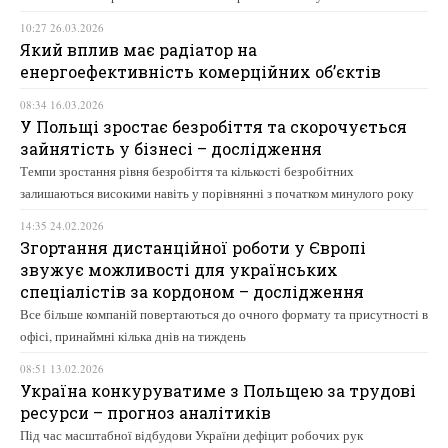
10:27 26.03.2026
Який вплив має радіатор на
енергоефективність комерційних об’єктів
08:34 16.03.2026
У Польщі зростає безробіття та скорочується
зайнятість у бізнесі – дослідження
Темпи зростання рівня безробіття та кількості безробітних
залишаються високими навіть у порівнянні з початком минулого року
14:35 24.02.2026
Згортання дистанційної роботи у Європі
звужує можливості для українських
спеціалістів за кордоном – дослідження
Все більше компаній повертаються до очного формату та присутності в
офісі, принаймні кілька днів на тиждень
08:51 13.02.2026
Україна конкуруватиме з Польщею за трудові
ресурси – прогноз аналітиків
Під час масштабної відбудови України дефіцит робочих рук