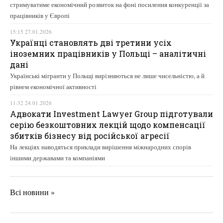
стримуватиме економічний розвиток на фоні посилення конкуренції за
працівників у Європі
15:15 27.01.2026
Українці становлять дві третини усіх
іноземних працівників у Польщі – аналітичні
дані
Українські мігранти у Польщі вирізняються не лише чисельністю, а й
рівнем економічної активності
11:32 24.01.2026
Адвокати Investment Lawyer Group підготували
серію безкоштовних лекцій щодо компенсації
збитків бізнесу від російської агресії
На лекціях наводяться приклади вирішення міжнародних спорів
іншими державами та компаніями
Всі новини »