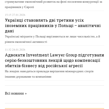
стримуватиме економічний розвиток на фоні посилення конкуренції за
працівників у Європі
15:15 27.01.2026
Українці становлять дві третини усіх
іноземних працівників у Польщі – аналітичні
дані
Українські мігранти у Польщі вирізняються не лише чисельністю, а й
рівнем економічної активності
11:32 24.01.2026
Адвокати Investment Lawyer Group підготували
серію безкоштовних лекцій щодо компенсації
збитків бізнесу від російської агресії
На лекціях наводяться приклади вирішення міжнародних спорів
іншими державами та компаніями
Всі новини »