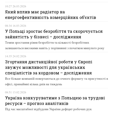
10:27 26.03.2026
Який вплив має радіатор на
енергоефективність комерційних об’єктів
08:34 16.03.2026
У Польщі зростає безробіття та скорочується
зайнятість у бізнесі – дослідження
Темпи зростання рівня безробіття та кількості безробітних
залишаються високими навіть у порівнянні з початком минулого року
14:35 24.02.2026
Згортання дистанційної роботи у Європі
звужує можливості для українських
спеціалістів за кордоном – дослідження
Все більше компаній повертаються до очного формату та присутності в
офісі, принаймні кілька днів на тиждень
08:51 13.02.2026
Україна конкуруватиме з Польщею за трудові
ресурси – прогноз аналітиків
Під час масштабної відбудови України дефіцит робочих рук