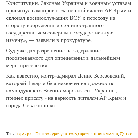
Конституции, Законам Украины и военным уставам
присягнул самопровозглашенной власти АР Крым и
склонял военнослужащих ВСУ к переходу на
сторону вооруженных сил иностранного
государства, чем совершил государственную
измену», — заявили в прокуратуре.
Суд уже дал разрешение на задержание
подозреваемого для определения в дальнейшем
меры пресечения.
Как известно, контр-адмирал Денис Березовский,
который 1 марта был назначен на должность
командующего Военно-морских сил Украины,
принес присягу «на верность жителям АР Крым и
города Севастополя».
Теги:
адмирал
,
Генпрокуратура
,
государственная измена
,
Денис