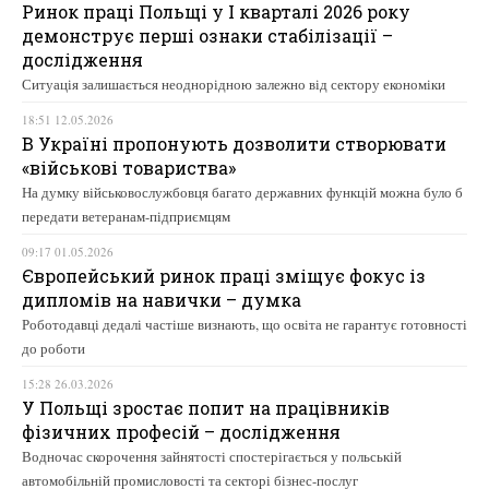
Ринок праці Польщі у І кварталі 2026 року
демонструє перші ознаки стабілізації –
дослідження
Ситуація залишається неоднорідною залежно від сектору економіки
18:51 12.05.2026
В Україні пропонують дозволити створювати
«військові товариства»
На думку військовослужбовця багато державних функцій можна було б
передати ветеранам-підприємцям
09:17 01.05.2026
Європейський ринок праці зміщує фокус із
дипломів на навички – думка
Роботодавці дедалі частіше визнають, що освіта не гарантує готовності
до роботи
15:28 26.03.2026
У Польщі зростає попит на працівників
фізичних професій – дослідження
Водночас скорочення зайнятості спостерігається у польській
автомобільній промисловості та секторі бізнес-послуг