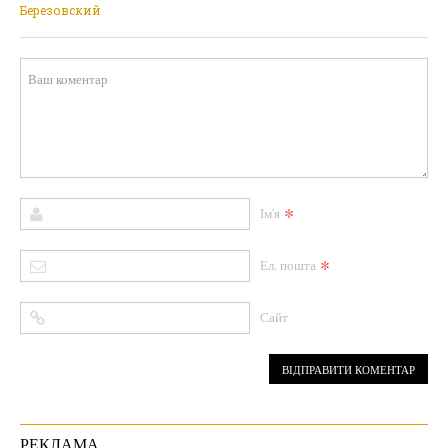
Березовский
*
Ім'я
*
Ел. пошта
Сайт
РЕКЛАМА