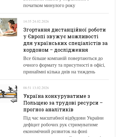
початком минулого року
14:35 24.02.2026
Згортання дистанційної роботи
у Європі звужує можливості
для українських спеціалістів за
кордоном – дослідження
Все більше компаній повертаються до
очного формату та присутності в офісі,
принаймні кілька днів на тиждень
08:51 13.02.2026
Україна конкуруватиме з
Польщею за трудові ресурси –
прогноз аналітиків
Під час масштабної відбудови України
дефіцит робочих рук стримуватиме
економічний розвиток на фоні