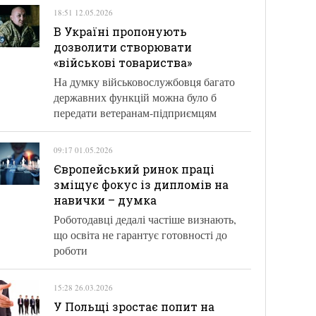
18:51 12.05.2026
В Україні пропонують
дозволити створювати
«військові товариства»
На думку військовослужбовця багато
державних функцій можна було б
передати ветеранам-підприємцям
09:17 01.05.2026
Європейський ринок праці
зміщує фокус із дипломів на
навички – думка
Роботодавці дедалі частіше визнають,
що освіта не гарантує готовності до
роботи
15:28 26.03.2026
У Польщі зростає попит на