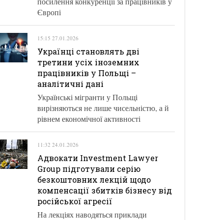
посилення конкуренції за працівників у
Європі
15:15 27.01.2026
Українці становлять дві
третини усіх іноземних
працівників у Польщі –
аналітичні дані
Українські мігранти у Польщі
вирізняються не лише чисельністю, а й
рівнем економічної активності
11:32 24.01.2026
Адвокати Investment Lawyer
Group підготували серію
безкоштовних лекцій щодо
компенсації збитків бізнесу від
російської агресії
На лекціях наводяться приклади