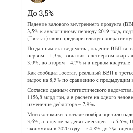
До 3,5%
Падение валового внутреннего продукта (ВВ
3,5% к аналогичному периоду 2019 года, под
(Госстат) свою предварительную оперативну
По данным статведомства, падение ВВП во вт
первом – 1,3%, тогда как в четвертом квартал
3,9%, во втором – 4,7% и в первом квартале 
Как сообщил Госстат, реальный ВВП в третьем
вырос на 8,5% по сравнению с предыдущим 
Согласно данным статистического ведомства
1156,8 млрд грн, а в расчете на одного челов
изменение дефлятора – 7,9%.
Минэкономики в начале ноября оценило паде
3,6%, а в целом за девять месяцев – в 5,5%,
экономики в 2020 году – с 4,8% до 5%, оцени