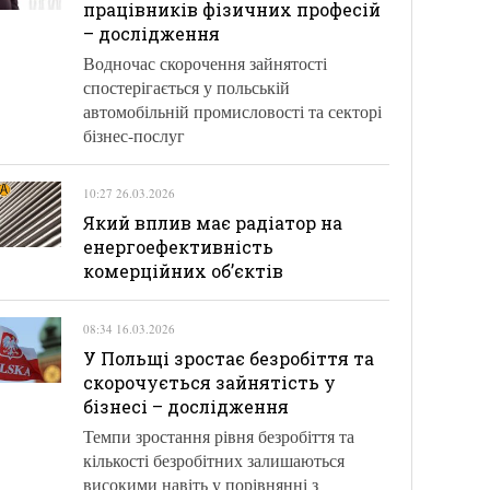
працівників фізичних професій
– дослідження
Водночас скорочення зайнятості
спостерігається у польській
автомобільній промисловості та секторі
бізнес-послуг
10:27 26.03.2026
Який вплив має радіатор на
енергоефективність
комерційних об’єктів
08:34 16.03.2026
У Польщі зростає безробіття та
скорочується зайнятість у
бізнесі – дослідження
Темпи зростання рівня безробіття та
кількості безробітних залишаються
високими навіть у порівнянні з