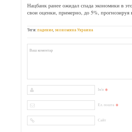
Нацбанк ранее ожидал спада экономики в это
свои оценки, примерно, до 5%, прогнозируя 
Теги:
падение
,
экономика Украина
*
Ім'я
*
Ел. пошта
Сайт