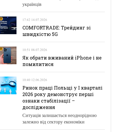
українців
17:42 14.07.2026
COMFORTRADE: Трейдинг зі
швидкістю 5G
10:51 08.07.2026
Як обрати вживаний iPhone і не
помилитися
10:40 12.06.2026
Ринок праці Польщі у І кварталі
2026 року демонструє перші
ознаки стабілізації –
дослідження
Ситуація залишається неоднорідною
залежно від сектору економіки