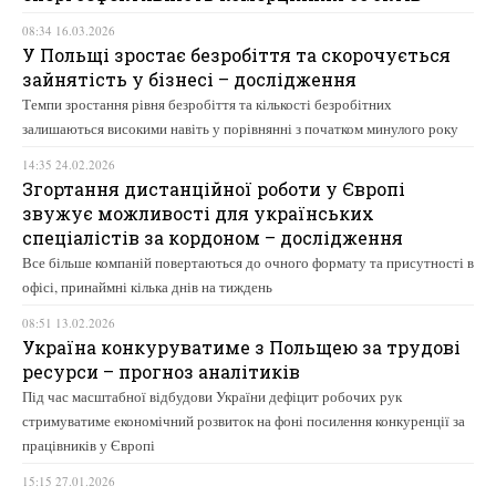
08:34 16.03.2026
У Польщі зростає безробіття та скорочується
зайнятість у бізнесі – дослідження
Темпи зростання рівня безробіття та кількості безробітних
залишаються високими навіть у порівнянні з початком минулого року
14:35 24.02.2026
Згортання дистанційної роботи у Європі
звужує можливості для українських
спеціалістів за кордоном – дослідження
Все більше компаній повертаються до очного формату та присутності в
офісі, принаймні кілька днів на тиждень
08:51 13.02.2026
Україна конкуруватиме з Польщею за трудові
ресурси – прогноз аналітиків
Під час масштабної відбудови України дефіцит робочих рук
стримуватиме економічний розвиток на фоні посилення конкуренції за
працівників у Європі
15:15 27.01.2026