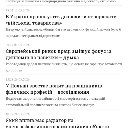
Ситуація залишається неоднорідною залежно від сектору економіки
18:51 12.05.2026
В Україні пропонують дозволити створювати
«військові товариства»
На думку військовослужбовця багато державних функцій можна було б
передати ветеранам-підприємцям
09:17 01.05.2026
Європейський ринок праці зміщує фокус із
дипломів на навички – думка
Роботодавці дедалі частіше визнають, що освіта не гарантує готовності
до роботи
15:28 26.03.2026
У Польщі зростає попит на працівників
фізичних професій – дослідження
Водночас скорочення зайнятості спостерігається у польській
автомобільній промисловості та секторі бізнес-послуг
10:27 26.03.2026
Який вплив має радіатор на
енергоефективність комерційних об’єктів